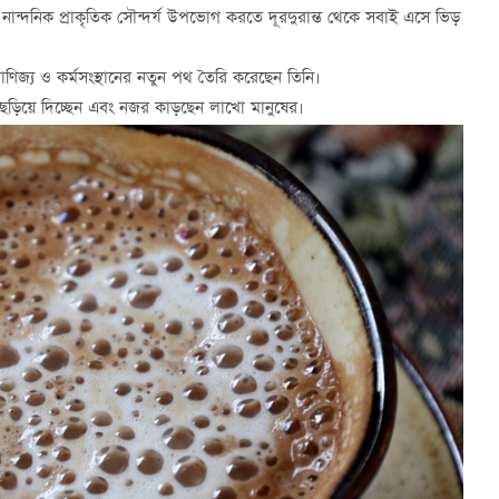
ান্দনিক প্রাকৃতিক সৌন্দর্য উপভোগ করতে দূরদুরান্ত থেকে সবাই এসে ভিড়
াণিজ্য ও কর্মসংস্থানের নতুন পথ তৈরি করেছেন তিনি।
মে ছড়িয়ে দিচ্ছেন এবং নজর কাড়ছেন লাখো মানুষের।