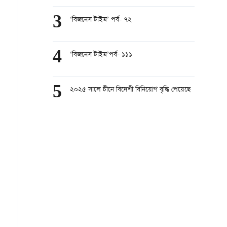
3
‘বিজনেস টাইম’ পর্ব- ৭২
4
‘বিজনেস টাইম’পর্ব- ১১১
5
২০২৫ সালে চীনে বিদেশী বিনিয়োগ বৃদ্ধি পেয়েছে