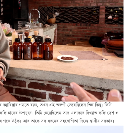
ারিয়ার গড়তে ব্যস্ত, তখন এই তরুণী ভেবেছিলেন ভিন্ন কিছু। তিনি
া কফি চাষের উপযুক্ত। তিনি চেয়েছিলেন তার এলাকার বিখ্যাত কফি দেশ ও
িসেবে গড়ে উঠুক। আর তাকে সব ধরনের সহযোগিতা দিচ্ছে স্থানীয় সরকার।