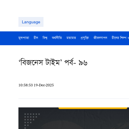
Language
মূলপাতা
চীন
বিশ্ব
অর্থনীতি
মতামত
প্রযুক্তি
জীবনযাপন
চীনের শিল্প 
‘বিজনেস টাইম’ পর্ব- ৯৬
10:58:53 19-Dec-2025