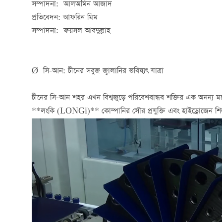
সম্পাদনা: আলঅমিন আজাদ
প্রতিবেদন: আফরিন মিম
সম্পাদনা: ফয়সল আবদুল্লাহ
Ø সি-আন: চীনের সবুজ জ্বালানির ভবিষ্যৎ যাত্রা
চীনের সি-আন শহর এখন বিশ্বজুড়ে পরিবেশবান্ধব শক্তির এক অনন্য মডেল
**লংকি (LONGi)** কোম্পানির সৌর প্রযুক্তি এবং হাইড্রোজেন শিল্