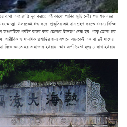
 ব্যথা এবং ক্লান্তি দূর করতে এই কালো পানির জুড়ি নেই। শত শত বছর
ং আত্মা—উভয়কেই শুদ্ধ করে। প্রকৃতির এই দান গ্রহণ করতে এজন্য বিভিন্ন
োগে অঞ্চলটিকে পর্যটন বান্ধব করে তোলার উদ্যোগ নেয়া হয়। গড়ে তোলা হয়
পেস। শারীরিক ও মানসিক প্রশান্তির জন্য এখানে অনেকেই এক বা দুই মাসের
া নিতে গুনতে হয় ৩ হাজার ইউয়ান। আর এর্পাটমেন্ট মূল্য ৪ লাখ ইউয়ান।
।