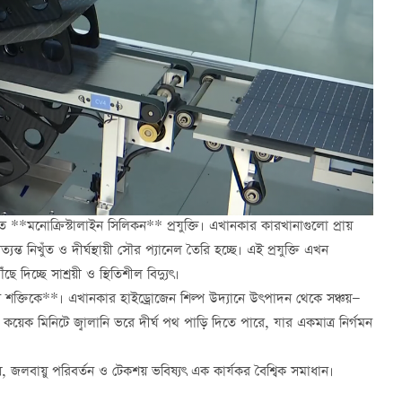
 **মনোক্রিস্টালাইন সিলিকন** প্রযুক্তি। এখানকার কারখানাগুলো প্রায়
্যন্ত নিখুঁত ও দীর্ঘস্থায়ী সৌর প্যানেল তৈরি হচ্ছে। এই প্রযুক্তি এখন
ঁছে দিচ্ছে সাশ্রয়ী ও স্থিতিশীল বিদ্যুৎ।
োজেন শক্তিকে**। এখানকার হাইড্রোজেন শিল্প উদ্যানে উৎপাদন থেকে সঞ্চয়—
 কয়েক মিনিটে জ্বালানি ভরে দীর্ঘ পথ পাড়ি দিতে পারে, যার একমাত্র নির্গমন
, জলবায়ু পরিবর্তন ও টেকশয় ভবিষ্যৎ এক কার্যকর বৈশ্বিক সমাধান।