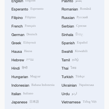
English
پښتو
English
Pashto
Esperanto
Română
Esperanto
Romanian
Filipino
Русский
Filipino
Russian
Français
Српски
French
Serbian
Deutsch
සිංහල
German
Sinhala
Ελληνικά
Español
Greek
Spanish
Hausa
Kiswahili
Hausa
Swahili
עברית
தமிழ்
Hebrew
Tamil
हिन्दी
ไทย
Hindi
Thai
Magyar
Türkçe
Hungarian
Turkish
Bahasa Indonesia
Українська
Indonesian
Ukrainian
Italiano
اردو
Italian
Urdu
日本語
Tiếng Việt
Japanese
Vietnamese