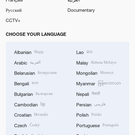
Русский
Documentary
CCTV+
CHOOSE YOUR LANGUAGE
Shqip
ລາວ
Albanian
Lao
العربية
Bahasa Melayu
Arabic
Malay
Беларуская
Монгол
Belarusian
Mongolian
বাংলা
မြန်မာဘာသာ
Bengali
Myanmar
Български
नेपाली
Bulgarian
Nepali
ខ្មែរ
فارسی
Cambodian
Persian
Hrvatski
Polski
Croatian
Polish
Český
Português
Czech
Portuguese