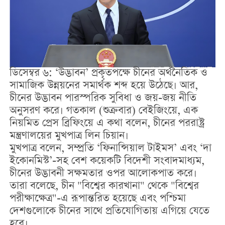
ডিসেম্বর ৬: ‘উদ্ভাবন’ প্রকৃতপক্ষে চীনের অর্থনৈতিক ও
সামাজিক উন্নয়নের সমার্থক শব্দ হয়ে উঠেছে। আর,
চীনের উদ্ভাবন পারস্পরিক সুবিধা ও জয়-জয় নীতি
অনুসরণ করে। গতকাল (শুক্রবার) বেইজিংয়ে, এক
নিয়মিত প্রেস ব্রিফিংয়ে এ কথা বলেন, চীনের পররাষ্ট্র
মন্ত্রণালয়ের মুখপাত্র লিন চিয়ান।
মুখপাত্র বলেন, সম্প্রতি ‘ফিনান্সিয়াল টাইমস’ এবং ‘দা
ইকোনমিস্ট’-সহ বেশ কয়েকটি বিদেশী সংবাদমাধ্যম,
চীনের উদ্ভাবনী সক্ষমতার ওপর আলোকপাত করে।
তারা বলেছে, চীন "বিশ্বের কারখানা" থেকে "বিশ্বের
পরীক্ষাক্ষেত্র"-এ রূপান্তরিত হয়েছে এবং পশ্চিমা
দেশগুলোকে চীনের সাথে প্রতিযোগিতায় এগিয়ে যেতে
হবে।