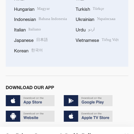
Magyar
Türkçe
Hungarian
Turkish
Bahasa Indonesia
Українська
Indonesian
Ukrainian
Italiano
اردو
Italian
Urdu
日本語
Tiếng Việt
Japanese
Vietnamese
한국어
Korean
DOWNLOAD OUR APP
Copyright © 2024 CGTN.