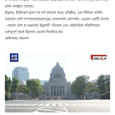
সেবা এবং সংস্কৃতি–পর্যটন–মিডিয়া খাতে ইউনিকর্ন কোম্পানির সংখ্যায় চীন বিশ্বে
প্রথম অবস্থানে রয়েছে।
উল্লেখ্য, ইউনিকর্ন হলো গত দশ বছরের মধ্যে প্রতিষ্ঠিত, এক বিলিয়ন মার্কিন
ডলারের বেশি সম্পদেরমূল্যায়নযুক্ত বেসরকারি কোম্পানি। এগুলো একটি দেশের
। কোনো দেশ বা অঞ্চলের উদ্ভাবনী পরিবেশ এবং অর্থনৈতিক গতিশীলতার
গুরুত্বপূর্ণ সূচক হিসেবে এগুলো বিবেচিত হয়।
জেনিফার/ ফয়সল