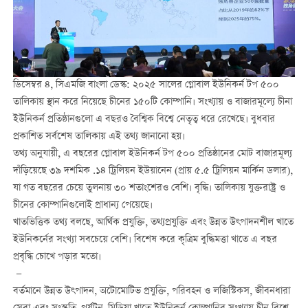
ডিসেম্বর ৪, সিএমজি বাংলা ডেস্ক: ২০২৫ সালের গ্লোবাল ইউনিকর্ন টপ ৫০০
তালিকায় স্থান করে নিয়েছে চীনের ১৫০টি কোম্পানি। সংখ্যায় ও বাজারমূল্যে চীনা
ইউনিকর্ন প্রতিষ্ঠানগুলো এ বছরও বৈশ্বিক বিশ্বে নেতৃত্ব ধরে রেখেছে। বুধবার
প্রকাশিত সর্বশেষ তালিকায় এই তথ্য জানানো হয়।
তথ্য অনুযায়ী, এ বছরের গ্লোবাল ইউনিকর্ন টপ ৫০০ প্রতিষ্ঠানের মোট বাজারমূল্য
দাঁড়িয়েছে ৩৯ দশমিক .১৪ ট্রিলিয়ন ইউয়ানেন (প্রায় ৫.৫ ট্রিলিয়ন মার্কিন ডলার),
যা গত বছরের চেয়ে তুলনায় ৩০ শতাংশেরও বেশি। বৃদ্ধি। তালিকায় যুক্তরাষ্ট্র ও
চীনের কোম্পানিগুলোই প্রাধান্য পেয়েছে।
খাতভিত্তিক তথ্য বলছে, আর্থিক প্রযুক্তি, তথ্যপ্রযুক্তি এবং উন্নত উৎপাদনশীল খাতে
ইউনিকর্নের সংখ্যা সবচেয়ে বেশি। বিশেষ করে কৃত্রিম বুদ্ধিমত্তা খাতে এ বছর
প্রবৃদ্ধি চোখে পড়ার মতো।
—
বর্তমানে উন্নত উৎপাদন, অটোমোটিভ প্রযুক্তি, পরিবহন ও লজিস্টিকস, জীবনধারা