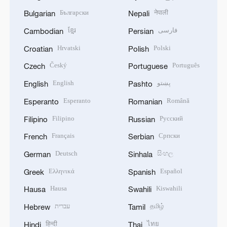
Български
नेपाली
Bulgarian
Nepali
ខ្មែរ
فارسی
Cambodian
Persian
Hrvatski
Polski
Croatian
Polish
Český
Português
Czech
Portuguese
English
پښتو
English
Pashto
Esperanto
Română
Esperanto
Romanian
Filipino
Русский
Filipino
Russian
Français
Српски
French
Serbian
Deutsch
සිංහල
German
Sinhala
Ελληνικά
Español
Greek
Spanish
Hausa
Kiswahili
Hausa
Swahili
עברית
தமிழ்
Hebrew
Tamil
हिन्दी
ไทย
Hindi
Thai