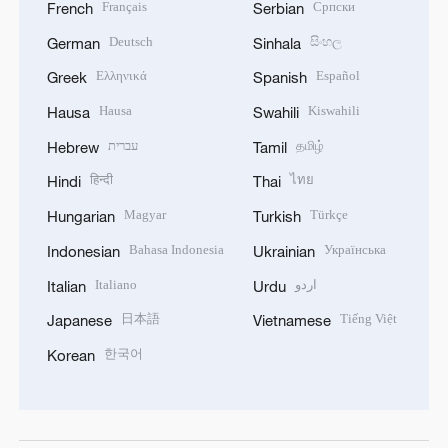
Français
Српски
French
Serbian
Deutsch
සිංහල
German
Sinhala
Ελληνικά
Español
Greek
Spanish
Hausa
Kiswahili
Hausa
Swahili
עברית
தமிழ்
Hebrew
Tamil
हिन्दी
ไทย
Hindi
Thai
Magyar
Türkçe
Hungarian
Turkish
Bahasa Indonesia
Українська
Indonesian
Ukrainian
Italiano
اردو
Italian
Urdu
日本語
Tiếng Việt
Japanese
Vietnamese
한국어
Korean