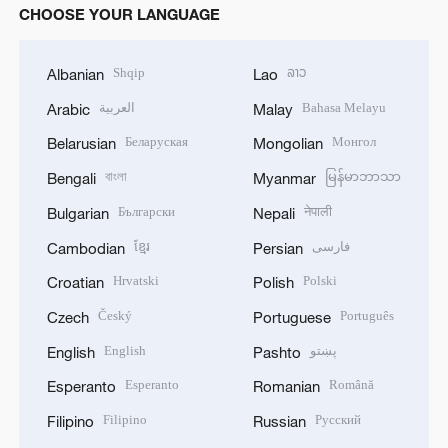
CHOOSE YOUR LANGUAGE
Shqip
ລາວ
Albanian
Lao
العربية
Bahasa Melayu
Arabic
Malay
Беларуская
Монгол
Belarusian
Mongolian
বাংলা
မြန်မာဘာသာ
Bengali
Myanmar
Български
नेपाली
Bulgarian
Nepali
ខ្មែរ
فارسی
Cambodian
Persian
Hrvatski
Polski
Croatian
Polish
Český
Português
Czech
Portuguese
English
پښتو
English
Pashto
Esperanto
Română
Esperanto
Romanian
Filipino
Русский
Filipino
Russian