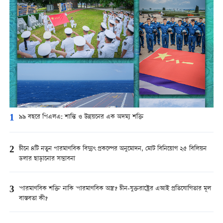
1
৯৯ বছরে পিএলএ: শান্তি ও উন্নয়নের এক অদম্য শক্তি
2
চীনে ৪টি নতুন পারমাণবিক বিদ্যুৎ প্রকল্পের অনুমোদন, মোট বিনিয়োগ ২৫ বিলিয়ন
ডলার ছাড়ানোর সম্ভাবনা
3
'পারমাণবিক শক্তি' নাকি 'পারমাণবিক অস্ত্র'? চীন-যুক্তরাষ্ট্রের এআই প্রতিযোগিতার মূল
বাস্তবতা কী?