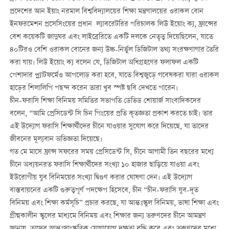
প্রদেশের আন ইয়াং নরমাল বিশ্ববিদ্যালয়ের শিক্ষা মন্ত্রণালয়ের ওরাকল বোন
ইনফরমেশন প্রসেসিংয়ের প্রধান ল্যাবরেটরির পরিচালক লিউ ইয়োং ক্য, ফ্রান্সের
বেশ কয়েকটি জাদুঘর এবং লাইব্রেরিতে একটি দলকে নেতৃত্ব দিয়েছিলেন, যাতে
৪০টিরও বেশি ওরাকল বোনের জন্য উচ্চ-নির্ভুল ডিজিটাল তথ্য সংরক্ষণাগার তৈরি
করা যায়। লিউ ইয়োং ক্য বলেন যে, ডিজিটাল অধিগ্রহণের ফলাফল একটি
পেশাদার প্ল্যাটফর্মেও আপলোড করা হবে, যাতে বিশ্বজুড়ে গবেষকরা যারা ওরাকল
হাড়ের শিলালিপি পছন্দ করেন তারা খুব স্পষ্ট ছবি দেখতে পারেন।
চীন-ফরাসি শিক্ষা বিনিময় সমিতির সভাপতি ডেভিড শোয়ার্জ সাংবাদিকদের
বলেন, “আমি প্রেসিডেন্ট সি চিন পিংয়ের প্রতি কৃতজ্ঞতা প্রকাশ করতে চাই। তার
এই উদ্যোগ ফরাসি শিক্ষার্থীদের চীনে যাওয়ার সুযোগ করে দিয়েছে, যা তাদের
জীবনের মূল্যবান অভিজ্ঞতা দিয়েছে।
গত মে মাসে ফ্রান্স সফরের সময় প্রেসিডেন্ট সি, চীনে আগামী তিন বছরের মধ্যে
চীনে অধ্যয়নরত ফরাসি শিক্ষার্থীদের সংখ্যা ১০ হাজার ছাড়িয়ে যাওয়া এবং
ইউরোপীয় যুব বিনিময়ের সংখ্যা দ্বিগুণ করার ঘোষণা দেন। এই উদ্যোগ
বাস্তবায়নের একটি গুরুত্বপূর্ণ পদক্ষেপ হিসেবে, চীন “চীন-ফরাসি যুব-দূত
বিনিময় এবং শিক্ষা কর্মসূচি” প্রচার করছে, যা আন্তঃস্কুল বিনিময়, ভাষা শিক্ষা এবং
গ্রীষ্মকালীন স্কুলের মাধ্যমে বিনিময় এবং শিক্ষার জন্য তরুণদের চীনে আমন্ত্রণ
জানায়, তাদের আন্তঃসাংস্কৃতিক যোগাযোগ দক্ষতা বৃদ্ধি করে এবং তরুণদের মধ্যে