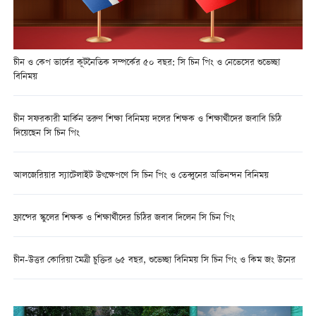
চীন ও কেপ ভার্দের কূটনৈতিক সম্পর্কের ৫০ বছর: সি চিন পিং ও নেভেসের শুভেচ্ছা
বিনিময়
চীন সফরকারী মার্কিন তরুণ শিক্ষা বিনিময় দলের শিক্ষক ও শিক্ষার্থীদের জবাবি চিঠি
দিয়েছেন সি চিন পিং
আলজেরিয়ার স্যাটেলাইট উৎক্ষেপণে সি চিন পিং ও তেব্বুনের অভিনন্দন বিনিময়
ফ্রান্সের স্কুলের শিক্ষক ও শিক্ষার্থীদের চিঠির জবাব দিলেন সি চিন পিং
চীন-উত্তর কোরিয়া মৈত্রী চুক্তির ৬৫ বছর, শুভেচ্ছা বিনিময় সি চিন পিং ও কিম জং উনের