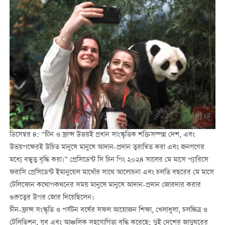
ডিসেম্বর ৪: “চীন ও ফ্রান্স উভয়ই প্রধান সাংস্কৃতিক শক্তিসম্পন্ন দেশ, এবং
উভয়পক্ষেরই উচিত মানুষে মানুষে আদান-প্রদান ত্বরান্বিত করা এবং জনগণের
মধ্যে বন্ধুত্ব বৃদ্ধি করা।” প্রেসিডেন্ট সি চিন পিং ২০২৪ সালের মে মাসে প্যারিসে
ফরাসি প্রেসিডেন্ট ইমানুয়েল মাখোঁর সাথে আলোচনা এবং চলতি বছরের মে মাসে
টেলিফোন কথোপকথনের সময় মানুষে মানুষে আদান-প্রদান জোরদার করার
গুরুত্বের উপর জোর দিয়েছিলেন।
চীন-ফ্রান্স সংস্কৃতি ও পর্যটন বর্ষের সফল আয়োজন শিক্ষা, খেলাধুলা, চলচ্চিত্র ও
টেলিভিশন, যুব এবং আঞ্চলিক সহযোগিতা বৃদ্ধি করেছে; দুই দেশের জাদুঘরের