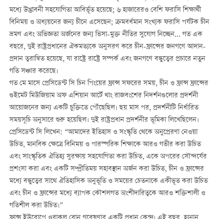
মধ্যে উদ্ভাবনী সহযোগিতা আবির্ভূত হয়েছে; ৬ হাজারেরও বেশি ফরাসি শিক্ষার্থী
বিনিময় ও অধ্যয়নের জন্য চীনে এসেছেন; ক্রমবর্ধমান সংখ্যক ফরাসি পর্যটক চীন
ভ্রমণ এবং অভিজ্ঞতা অর্জনের জন্য ভিসা-মুক্ত নীতির সুযোগ নিচ্ছেন... গত এক
বছরে, দুই রাষ্ট্রপ্রধানের ঐকমত্যকে অনুসরণ করে চীন-ফ্রান্সের জনগণে আদান-
প্রদান ত্বরান্বিত হয়েছে, যা রাষ্ট্রে রাষ্ট্রে সম্পর্ক এবং জনগণে বন্ধুত্বের প্রচারে নতুন
গতি সঞ্চার করেছে।
গত মে মাসে প্রেসিডেন্ট সি চিন পিংয়ের ফ্রান্স সফরের সময়, চীন ও ফ্রান্স ফ্রান্সের
গুইমেট মিউজিয়াম অফ এশিয়ান আর্টে থাং রাজবংশের নিদর্শনগুলোর প্রদর্শনী
আয়োজনের জন্য একটি চুক্তিতে পৌঁছেছিল। ছয় মাস পর, প্রদর্শনীটি নির্ধারিত
সময়সূচি অনুসারে শুরু হয়েছিল। দুই রাষ্ট্রপ্রধান প্রদর্শনীর ভূমিকা লিখেছিলেন।
প্রেসিডেন্ট সি লিখেন: “আমাদের ইতিহাস ও সংস্কৃতি থেকে অনুপ্রেরণা নেওয়া
উচিত, মানবিক ক্ষেত্রে বিনিময় ও পারস্পরিক শিক্ষাকে আরও গভীর করা উচিত
এবং সাংস্কৃতিক ঐতিহ্য সুরক্ষায় সহযোগিতা করা উচিত, একে অপরের সৌন্দর্যের
প্রশংসা করা এবং একটি সম্প্রীতিময় সহাবস্থান অর্জন করা উচিত, চীন ও ফ্রান্সের
মধ্যে বন্ধুত্বের সাথে ঐতিহাসিক অনুভূতি ও সময়ের চেতনাকে একীভূত করা উচিত
এবং চীন ও ফ্রান্সের মধ্যে ব্যাপক কৌশলগত অংশীদারিত্বকে আরও শক্তিশালী ও
গতিশীল করা উচিত।”
ফ্রান্স ইউরোপে ওরাকল বোন গবেষণার একটি প্রধান কেন্দ্র। এই বছর, হ্যনান