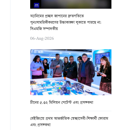
অ্যানিমের প্রচ্ছদ জাপানের দ্রুতগতিতে
পুনঃসামরিকীকরণের উচ্চাকাঙ্ক্ষা লুকাতে পারছে না:
সিএমজি সম্পাদকীয়
06-Aug-2026
চীনের ৫.৩২ মিলিয়ন পেটেন্ট এবং প্রসঙ্গকথা
বেইজিংয়ে প্রথম আন্তর্জাতিক স্বেচ্ছাসেবী-শিক্ষার্থী ফোরাম
এবং প্রসঙ্গকথা