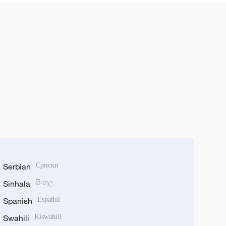
Serbian
Српски
Sinhala
සිංහල
Spanish
Español
Swahili
Kiswahili