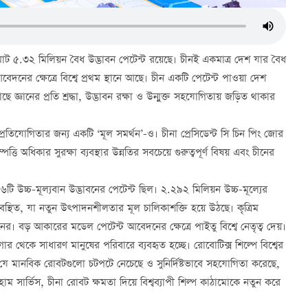
র মোট ৫.৩২ মিলিয়ন বৈধ উদ্ভাবন পেটেন্ট রয়েছে। চীনই একমাত্র দেশ যার বৈধ
দনের ক্ষেত্রে বিশ্বে প্রথম স্থানে আছে। চীন একটি পেটেন্ট পাওয়া দেশ
ে জ্ঞানের প্রতি শ্রদ্ধা, উদ্ভাবন রক্ষা ও উন্মুক্ত সহযোগিতায় জড়িত থাকার
 প্রতিযোগিতার জন্য একটি ‘মূল সমর্থন’-ও। চীনা প্রেসিডেন্ট সি চিন পিং জোর
তি অধিকার সুরক্ষা ব্যবস্থার উন্নতির সবচেয়ে গুরুত্বপূর্ণ বিষয় এবং চীনের
টি উচ্চ-মূল্যবান উদ্ভাবনের পেটেন্ট ছিল। ২.২৯২ মিলিয়ন উচ্চ-মূল্যের
্থিত, যা নতুন উত্পাদনশীলতার মূল চালিকাশক্তি হয়ে উঠছে। কৃত্রিম
লো চীনের। বড় আকারের মডেল পেটেন্ট আবেদনের ক্ষেত্রে পাইতু বিশ্বে নেতৃত্ব দেয়।
ীক্ষাগার থেকে সাধারণ মানুষের পরিবারে ব্যবহৃত হচ্ছে। রোবোটিক্স শিল্পে বিশ্বের
চে যে মানবিক রোবটগুলো চটপটে নেচেছে ও সুনির্দিষ্টভাবে সহযোগিতা করেছে,
হোম সার্ভিস, চীনা রোবট ক্ষমতা দিয়ে বিশ্বব্যাপী শিল্প কাঠামোকে নতুন করে