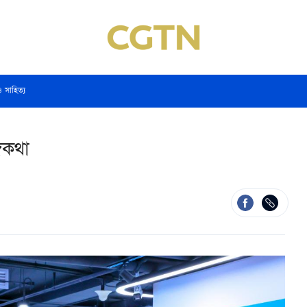
ও সাহিত্য
্গকথা