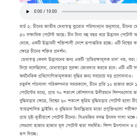
মার্চ ২: চীনের জাতীয় মেধাস্বত্ব ব্যুরোর পরিসংখ্যান অনুসারে, চীনে
৫০ লক্ষাধিক পেটেন্ট আছে। চীন টানা বহু বছর ধরে উদ্ভাবন পেটেন্ট আবে
থেকে, একটি উদ্ভাবনী শক্তিশালী দেশে রূপান্তরিত হচ্ছে। এটি বিশ্বের কাছ
ক্ষেত্রে চীনের শক্তির প্রদর্শন।
মেধাস্বত্ব কেবল উদ্ভাবনের জন্য একটি ‘প্রতিরক্ষামূলক ঢাল’ নয়, বরং
দিয়ে বলেছিলেন, মেধাস্বত্বের সুরক্ষা জোরদার করতে হবে। এটি এটি সম্পত্
অর্থনৈতিক প্রতিযোগিতামূলকতা বৃদ্ধির জন্য সবচেয়ে বড় প্রণোদনাও।
চতুর্দশ পাঁচসালা পরিকল্পনার সময়কালে, চীনে প্রতি ১০ হাজার জনে ১৬
পেটেন্টের মধ্যে, প্রায় ৭০ শতাংশ কৌশলগত উদীয়মান শিল্পগুলোয় অবস
বুদ্ধিমত্তার ক্ষেত্রে, বিশ্বের ৬০ শতাংশ কৃত্রিম বুদ্ধিমত্তার পেটেন্ট হ
স্বায়ত্তশাসিত ড্রাইভিং ও বুদ্ধিমান মিথস্ক্রিয়ার মতো প্রযুক্তিগুলো পর
প্রায় দুই-তৃতীয়াংশ পেটেন্ট চীনের। সিএমজির বসন্ত উত্সব গালা মঞ্
সেগুলো হাজার হাজার মূল পেটেন্ট দ্বারা সমর্থিত। শিল্প উত্পাদান ও 
রূপ দিচ্ছে।