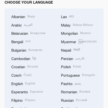
CHOOSE YOUR LANGUAGE
Shqip
ລາວ
Albanian
Lao
العربية
Bahasa Melayu
Arabic
Malay
Беларуская
Монгол
Belarusian
Mongolian
বাংলা
မြန်မာဘာသာ
Bengali
Myanmar
Български
नेपाली
Bulgarian
Nepali
ខ្មែរ
فارسی
Cambodian
Persian
Hrvatski
Polski
Croatian
Polish
Český
Português
Czech
Portuguese
English
پښتو
English
Pashto
Esperanto
Română
Esperanto
Romanian
Filipino
Русский
Filipino
Russian