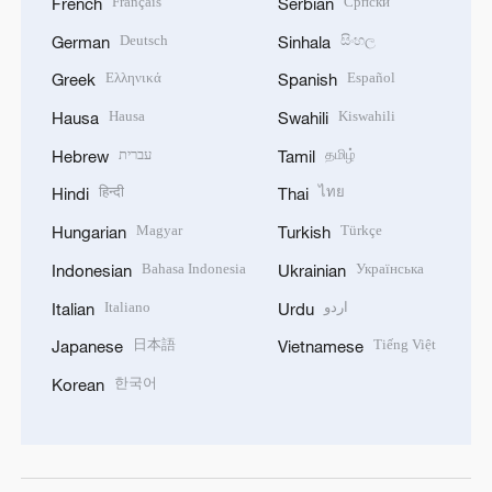
Français
Српски
French
Serbian
Deutsch
සිංහල
German
Sinhala
Ελληνικά
Español
Greek
Spanish
Hausa
Kiswahili
Hausa
Swahili
עברית
தமிழ்
Hebrew
Tamil
हिन्दी
ไทย
Hindi
Thai
Magyar
Türkçe
Hungarian
Turkish
Bahasa Indonesia
Українська
Indonesian
Ukrainian
Italiano
اردو
Italian
Urdu
日本語
Tiếng Việt
Japanese
Vietnamese
한국어
Korean