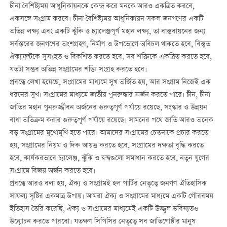
চীনা বৈশিষ্ট্যময় আধুনিকায়নকে কেন্দ্র করে মনকে আরও একত্রিত করবে,
একসঙ্গে সংগ্রাম করবে। চীনা বৈশিষ্ট্যময় আধুনিকায়ন সকল জনগণের একটি
অভিন্ন লক্ষ্য এবং একটি ঝুঁকি ও চ্যালেঞ্জপূর্ণ মহান লক্ষ্য, তা বাস্তবায়নের জন্য
সর্বস্তরের জনগণের অংশগ্রহণ, নির্মাণ ও উপভোগে অবিচল থাকতে হবে, বিস্তৃত
ঐক্যফ্রন্টকে সুসংহত ও বিকশিত করতে হবে, সব শক্তিকে একত্রিত করতে হবে,
যতটা সম্ভব অভিন্ন সংগ্রামের শক্তি সংগ্রহ করতে হবে।
প্রবন্ধে লেখা হয়েছে, সংগ্রামের মাধ্যমে সুখ অর্জিত হয়, আর সংগ্রাম নিজেই এক
ধরনের সুখ। সংগ্রামের মাধ্যমে জাতীয় পুনরুদ্ধার অর্জন করতে পারে। চীন, চীনা
জাতির মহান পুনরুজ্জীবন অর্জনের গুরুত্বপূর্ণ পর্যায়ে রয়েছে, সংস্কার ও উন্নয়ন
বাধা অতিক্রম করার গুরুত্বপূর্ণ পর্যায়ে রয়েছে। সামনের পথে জাতি আরও অনেক
বড় সংগ্রামের মুখোমুখি হতে পারে। আমাদের সংগ্রামের চেতনাকে প্রচার করতে
হয়, সংগ্রামের নিয়ম ও দিক আয়ত্ত করতে হবে, সংগ্রামের দক্ষতা বৃদ্ধি করতে
হবে, কার্যকরভাবে চ্যালেঞ্জ, ঝুঁকি ও দ্বন্দ্বগুলো সমাধান করতে হবে, নতুন যুগের
সংগ্রামে বিজয় অর্জন করতে হবে।
প্রবন্ধে আরও বলা হয়, ঐক্য ও সংগ্রামই হল পার্টির নেতৃত্বে জনগণ ঐতিহাসিক
সাফল্য সৃষ্টির একমাত্র উপায়। আমরা ঐক্য ও সংগ্রামের মাধ্যমে একটি গৌরবময়
ইতিহাস তৈরি করেছি, ঐক্য ও সংগ্রামের মাধ্যমেই একটি উজ্জ্বল ভবিষ্যতও
উন্মোচন করতে পারবো। যতক্ষণ সিপিসির নেতৃত্বে সব জাতিগোষ্ঠীর মানুষ