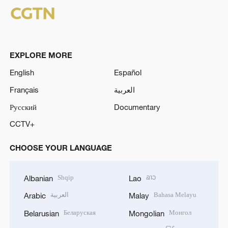
EXPLORE MORE
English
Español
Français
العربية
Русский
Documentary
CCTV+
CHOOSE YOUR LANGUAGE
Shqip
ລາວ
Albanian
Lao
العربية
Bahasa Melayu
Arabic
Malay
Беларуская
Монгол
Belarusian
Mongolian