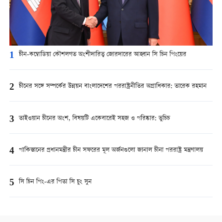
1
চীন-কম্বোডিয়া কৌশলগত অংশীদারিত্ব জোরদারের আহ্বান সি চিন পিংয়ের
2
চীনের সঙ্গে সম্পর্কের উন্নয়ন বাংলাদেশের পররাষ্ট্রনীতির অগ্রাধিকার: তারেক রহমান
3
তাইওয়ান চীনের অংশ, বিষয়টি একেবারেই সহজ ও পরিষ্কার: ভুচিচ
4
পাকিস্তানের প্রধানমন্ত্রীর চীন সফরের মূল অর্জনগুলো জানাল চীনা পররাষ্ট্র মন্ত্রণালয়
5
সি চিন পিং-এর পিতা সি চুং সুন