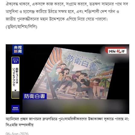
ঐক্যবদ্ধ থাকবে, একসঙ্গে কাজ করবে, সংগ্রাম করবে, ততক্ষণ সামনের পথে সব
অসুবিধা ও চ্যালেঞ্জ কাঠিয়ে উঠতে সক্ষম হবে, এবং শক্তিশালী দেশ গঠন ও
জাতীয় পুনরুজ্জীবনের মহান উদ্দেশ্যকে এগিয়ে নিয়ে যেতে পারবো।
(তুহিনা/হাশিম/লিলি)
অ্যানিমের প্রচ্ছদ জাপানের দ্রুতগতিতে পুনঃসামরিকীকরণের উচ্চাকাঙ্ক্ষা লুকাতে পারছে না:
সিএমজি সম্পাদকীয়
06-Aug-2026