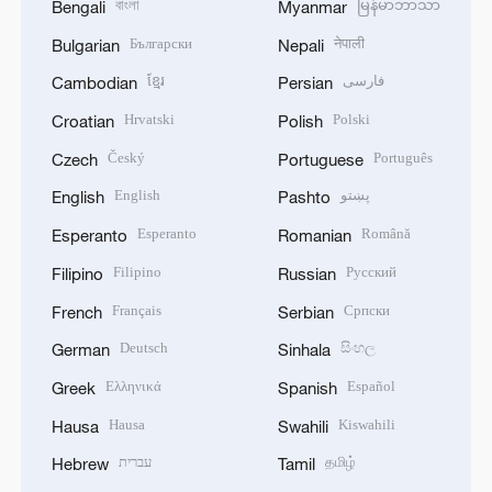
বাংলা
မြန်မာဘာသာ
Bengali
Myanmar
Български
नेपाली
Bulgarian
Nepali
ខ្មែរ
فارسی
Cambodian
Persian
Hrvatski
Polski
Croatian
Polish
Český
Português
Czech
Portuguese
English
پښتو
English
Pashto
Esperanto
Română
Esperanto
Romanian
Filipino
Русский
Filipino
Russian
Français
Српски
French
Serbian
Deutsch
සිංහල
German
Sinhala
Ελληνικά
Español
Greek
Spanish
Hausa
Kiswahili
Hausa
Swahili
עברית
தமிழ்
Hebrew
Tamil