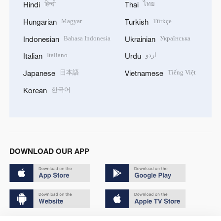
हिन्दी
ไทย
Hindi
Thai
Magyar
Türkçe
Hungarian
Turkish
Bahasa Indonesia
Українська
Indonesian
Ukrainian
Italiano
اردو
Italian
Urdu
日本語
Tiếng Việt
Japanese
Vietnamese
한국어
Korean
DOWNLOAD OUR APP