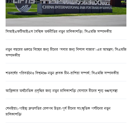
সিআইএফটিআইএস বৈশ্বিক অর্থনীতির নতুন চালিকাশক্তি: সিএমজি সম্পাদকীয়
নতুন বছরের শুরুতে বিশ্বের জন্য চীনের ‘সবার জন্য বিশাল বাজার’-এর আমন্ত্রণ: সিএমজি
সম্পাদকীয়
শতবর্ষের পরিবর্তনেও বিশ্বমঞ্চে নতুন ধ্রুবক চীন-রাশিয়া সম্পর্ক: সিএমজি সম্পাদকীয়
আফ্রিকার অর্থনৈতিক প্রবৃদ্ধির জন্য নতুন চালিকাশক্তি যোগাবে চীনের শূন্য শুল্কব্যবস্থা
শেনইয়াং-পাইহ্য দ্রুতগতির রেলপথ উত্তর-পূর্ব চীনের সাংস্কৃতিক পর্যটনের নতুন
চালিকাশক্তি