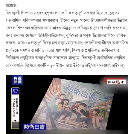
রয়েছে।
বিশ্বব্যাপী শিল্প ও সরবরাহশৃঙ্খলে একটি গুরুত্বপূর্ণ সংযোগ হিসেবে, ১৫তম
পঞ্চবার্ষিক পরিকল্পনার সময়কালে, চীনের নতুন-মানের উৎপাদনশীলতার উন্নয়ন
কেবল শিল্পসহযোগিতার জন্য আরও উন্মুক্ত ও বৈচিত্র্যময় সুযোগ তৈরি করবে না,
বরং অন্যান্য দেশকে ডিজিটালাইজেশন, বুদ্ধিমত্তা ও সবুজ উন্নয়নের দিকে চালিত
করবে। আরও গুরুত্বপূর্ণ বিষয় হল নতুন-মানের উৎপাদনশীলতা চীনের অর্থনৈতিক
প্রবৃদ্ধিকে সমর্থন ও চালিত করার পাশাপাশি, শিল্প ও প্রযুক্তিগত একীকরণ ও
ডিজিটাল প্রযুক্তিতে অত্যাধুনিক সাফল্যের মাধ্যমে, বিশ্বব্যাপী অর্থনৈতিক প্রবৃদ্ধির
চালিকাশক্তি হিসেবে একটি নতুন ইঞ্জিন হয়ে উঠবে।(ছাই/আলিম/ওয়াং হাইমান)