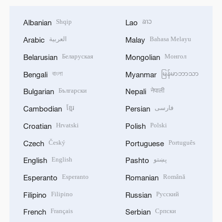
Shqip
ລາວ
Albanian
Lao
العربية
Bahasa Melayu
Arabic
Malay
Беларуская
Монгол
Belarusian
Mongolian
বাংলা
မြန်မာဘာသာ
Bengali
Myanmar
Български
नेपाली
Bulgarian
Nepali
ខ្មែរ
فارسی
Cambodian
Persian
Hrvatski
Polski
Croatian
Polish
Český
Português
Czech
Portuguese
English
پښتو
English
Pashto
Esperanto
Română
Esperanto
Romanian
Filipino
Русский
Filipino
Russian
Français
Српски
French
Serbian