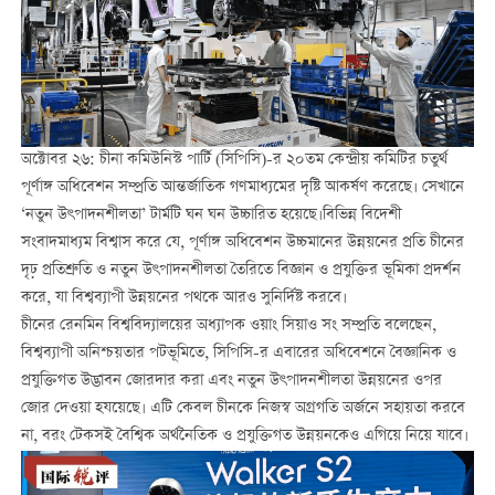
অক্টোবর ২৬: চীনা কমিউনিস্ট পার্টি (সিপিসি)-র ২০তম কেন্দ্রীয় কমিটির চতুর্থ
পূর্ণাঙ্গ অধিবেশন সম্প্রতি আন্তর্জাতিক গণমাধ্যমের দৃষ্টি আকর্ষণ করেছে। সেখানে
‘নতুন উৎপাদনশীলতা’ টার্মটি ঘন ঘন উচ্চারিত হয়েছে।বিভিন্ন বিদেশী
সংবাদমাধ্যম বিশ্বাস করে যে, পূর্ণাঙ্গ অধিবেশন উচ্চমানের উন্নয়নের প্রতি চীনের
দৃঢ় প্রতিশ্রুতি ও নতুন উৎপাদনশীলতা তৈরিতে বিজ্ঞান ও প্রযুক্তির ভূমিকা প্রদর্শন
করে, যা বিশ্বব্যাপী উন্নয়নের পথকে আরও সুনির্দিষ্ট করবে।
চীনের রেনমিন বিশ্ববিদ্যালয়ের অধ্যাপক ওয়াং সিয়াও সং সম্প্রতি বলেছেন,
বিশ্বব্যাপী অনিশ্চয়তার পটভূমিতে, সিপিসি-র এবারের অধিবেশনে বৈজ্ঞানিক ও
প্রযুক্তিগত উদ্ভাবন জোরদার করা এবং নতুন উৎপাদনশীলতা উন্নয়নের ওপর
জোর দেওয়া হযয়েছে। এটি কেবল চীনকে নিজস্ব অগ্রগতি অর্জনে সহায়তা করবে
না, বরং টেকসই বৈশ্বিক অর্থনৈতিক ও প্রযুক্তিগত উন্নয়নকেও এগিয়ে নিয়ে যাবে।