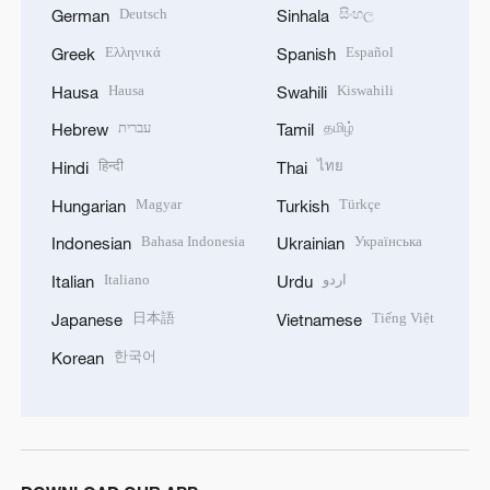
Deutsch
සිංහල
German
Sinhala
Ελληνικά
Español
Greek
Spanish
Hausa
Kiswahili
Hausa
Swahili
עברית
தமிழ்
Hebrew
Tamil
हिन्दी
ไทย
Hindi
Thai
Magyar
Türkçe
Hungarian
Turkish
Bahasa Indonesia
Українська
Indonesian
Ukrainian
Italiano
اردو
Italian
Urdu
日本語
Tiếng Việt
Japanese
Vietnamese
한국어
Korean