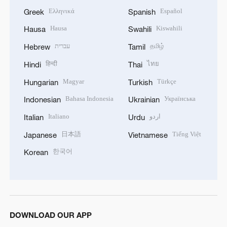
Ελληνικά
Español
Greek
Spanish
Hausa
Kiswahili
Hausa
Swahili
עברית
தமிழ்
Hebrew
Tamil
हिन्दी
ไทย
Hindi
Thai
Magyar
Türkçe
Hungarian
Turkish
Bahasa Indonesia
Українська
Indonesian
Ukrainian
Italiano
اردو
Italian
Urdu
日本語
Tiếng Việt
Japanese
Vietnamese
한국어
Korean
DOWNLOAD OUR APP