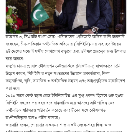
অক্টোবর ৩, সিএমজি বাংলা ডেস্ক: পাকিস্তানের প্রেসিডেন্ট আসিফ আলি জারদারি
বলেছেন, চীন-পাকিস্তান অর্থনৈতিক করিডোর (সিপিইসি)-এর অব্যাহত উন্নয়ন
দুই দেশের মধ্যে দ্বিপক্ষীয় যোগাযোগ বাড়াবে এবং ভবিষ্যৎ প্রজন্মের জন্য উপকার
বয়ে আনবে।
সম্প্রতি চায়না গ্লোবাল টেলিভিশন নেটওয়ার্ককে (সিজিটিএন) সাক্ষাৎকারে তিনি
উল্লেখ করেন, সিপিইসি’র নতুন সংস্করণের উন্নয়নে অবকাঠামো, শিল্প
সহযোগিতা, কৃষি, সামাজিক ও অর্থনৈতিক উন্নয়ন এবং তথ্যপ্রযুক্তিতে মনোনিবেশ
করা হবে।
২০১৩ সালে বেল্ট অ্যান্ড রোড ইনিশিয়েটিভ-এর মুখ্য প্রকল্প হিসেবে শুরু হওয়া
সিপিইসি বছরের পর বছর ধরে বাস্তবায়িত হয়ে আসছে। এটি পাকিস্তানের
অর্থনৈতিক পরিসরও পরিবর্তন করেছে এবং চীনের সঙ্গে কৌশলগত
অংশীদারিত্বকে আরও গভীর করেছে।
জারদারি বলেন, গোয়াদার একসময় শান্ত একটি জেলে-শহর ছিল। আজ