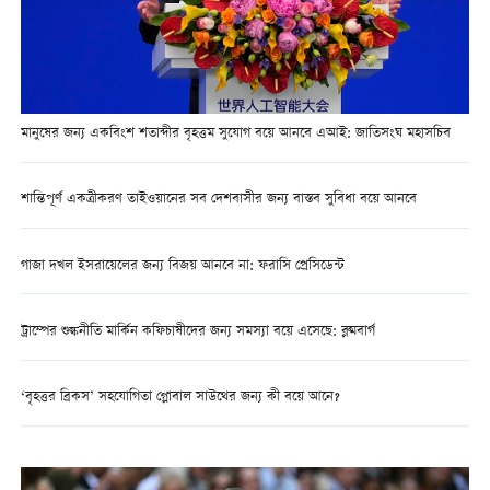
মানুষের জন্য একবিংশ শতাব্দীর বৃহত্তম সুযোগ বয়ে আনবে এআই: জাতিসংঘ মহাসচিব
শান্তিপূর্ণ একত্রীকরণ তাইওয়ানের সব দেশবাসীর জন্য বাস্তব সুবিধা বয়ে আনবে
গাজা দখল ইসরায়েলের জন্য বিজয় আনবে না: ফরাসি প্রেসিডেন্ট
ট্রাম্পের শুল্কনীতি মার্কিন কফিচাষীদের জন্য সমস্যা বয়ে এসেছে: ব্লুমবার্গ
‘বৃহত্তর ব্রিকস’ সহযোগিতা গ্লোবাল সাউথের জন্য কী বয়ে আনে?