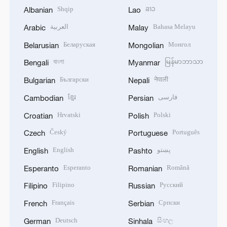
Shqip
ລາວ
Albanian
Lao
العربية
Bahasa Melayu
Arabic
Malay
Беларуская
Монгол
Belarusian
Mongolian
বাংলা
မြန်မာဘာသာ
Bengali
Myanmar
Български
नेपाली
Bulgarian
Nepali
ខ្មែរ
فارسی
Cambodian
Persian
Hrvatski
Polski
Croatian
Polish
Český
Português
Czech
Portuguese
English
پښتو
English
Pashto
Esperanto
Română
Esperanto
Romanian
Filipino
Русский
Filipino
Russian
Français
Српски
French
Serbian
Deutsch
සිංහල
German
Sinhala