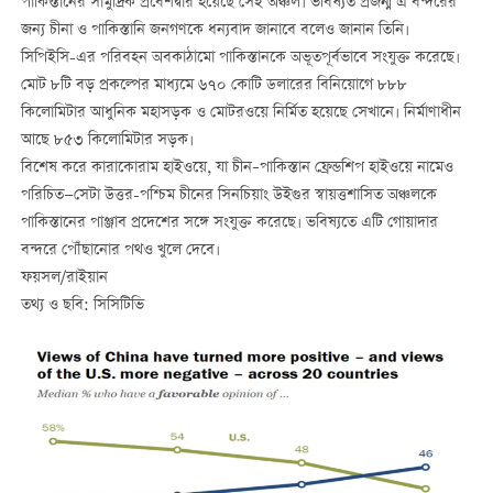
পাকিস্তানের সামুদ্রিক প্রবেশদ্বার হয়েছে সেই অঞ্চল। ভবিষ্যত প্রজন্ম এ বন্দরের
জন্য চীনা ও পাকিস্তানি জনগণকে ধন্যবাদ জানাবে বলেও জানান তিনি।
সিপিইসি-এর পরিবহন অবকাঠামো পাকিস্তানকে অভূতপূর্বভাবে সংযুক্ত করেছে।
মোট ৮টি বড় প্রকল্পের মাধ্যমে ৬৭০ কোটি ডলারের বিনিয়োগে ৮৮৮
কিলোমিটার আধুনিক মহাসড়ক ও মোটরওয়ে নির্মিত হয়েছে সেখানে। নির্মাণাধীন
আছে ৮৫৩ কিলোমিটার সড়ক।
বিশেষ করে কারাকোরাম হাইওয়ে, যা চীন–পাকিস্তান ফ্রেন্ডশিপ হাইওয়ে নামেও
পরিচিত—সেটা উত্তর-পশ্চিম চীনের সিনচিয়াং উইগুর স্বায়ত্তশাসিত অঞ্চলকে
পাকিস্তানের পাঞ্জাব প্রদেশের সঙ্গে সংযুক্ত করেছে। ভবিষ্যতে এটি গোয়াদার
বন্দরে পৌঁছানোর পথও খুলে দেবে।
ফয়সল/রাইয়ান
তথ্য ও ছবি: সিসিটিভি