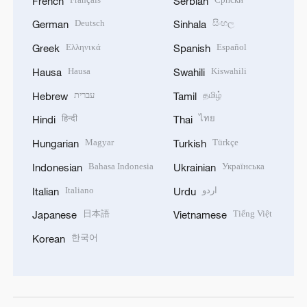
French
Serbian
Deutsch
සිංහල
German
Sinhala
Ελληνικά
Español
Greek
Spanish
Hausa
Kiswahili
Hausa
Swahili
עברית
தமிழ்
Hebrew
Tamil
हिन्दी
ไทย
Hindi
Thai
Magyar
Türkçe
Hungarian
Turkish
Bahasa Indonesia
Українська
Indonesian
Ukrainian
Italiano
اردو
Italian
Urdu
日本語
Tiếng Việt
Japanese
Vietnamese
한국어
Korean