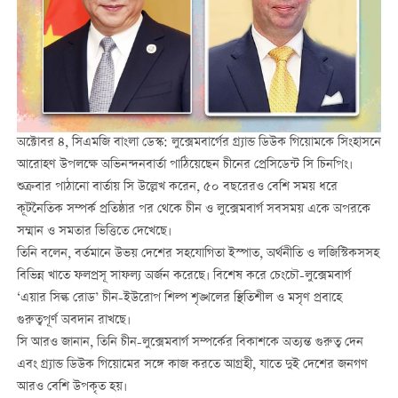
অক্টোবর ৪, সিএমজি বাংলা ডেস্ক: লুক্সেমবার্গের গ্র্যান্ড ডিউক গিয়োমকে সিংহাসনে
আরোহণ উপলক্ষে অভিনন্দনবার্তা পাঠিয়েছেন চীনের প্রেসিডেন্ট সি চিনপিং।
শুক্রবার পাঠানো বার্তায় সি উল্লেখ করেন, ৫০ বছরেরও বেশি সময় ধরে
কূটনৈতিক সম্পর্ক প্রতিষ্ঠার পর থেকে চীন ও লুক্সেমবার্গ সবসময় একে অপরকে
সম্মান ও সমতার ভিত্তিতে দেখেছে।
তিনি বলেন, বর্তমানে উভয় দেশের সহযোগিতা ইস্পাত, অর্থনীতি ও লজিস্টিকসসহ
বিভিন্ন খাতে ফলপ্রসূ সাফল্য অর্জন করেছে। বিশেষ করে চেংচৌ-লুক্সেমবার্গ
‘এয়ার সিল্ক রোড’ চীন-ইউরোপ শিল্প শৃঙ্খলের স্থিতিশীল ও মসৃণ প্রবাহে
গুরুত্বপূর্ণ অবদান রাখছে।
সি আরও জানান, তিনি চীন-লুক্সেমবার্গ সম্পর্কের বিকাশকে অত্যন্ত গুরুত্ব দেন
এবং গ্র্যান্ড ডিউক গিয়োমের সঙ্গে কাজ করতে আগ্রহী, যাতে দুই দেশের জনগণ
আরও বেশি উপকৃত হয়।