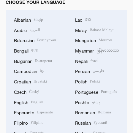
CHOOSE YOUR LANGUAGE
Shqip
ລາວ
Albanian
Lao
العربية
Bahasa Melayu
Arabic
Malay
Беларуская
Монгол
Belarusian
Mongolian
বাংলা
မြန်မာဘာသာ
Bengali
Myanmar
Български
नेपाली
Bulgarian
Nepali
ខ្មែរ
فارسی
Cambodian
Persian
Hrvatski
Polski
Croatian
Polish
Český
Português
Czech
Portuguese
English
پښتو
English
Pashto
Esperanto
Română
Esperanto
Romanian
Filipino
Русский
Filipino
Russian
Français
Српски