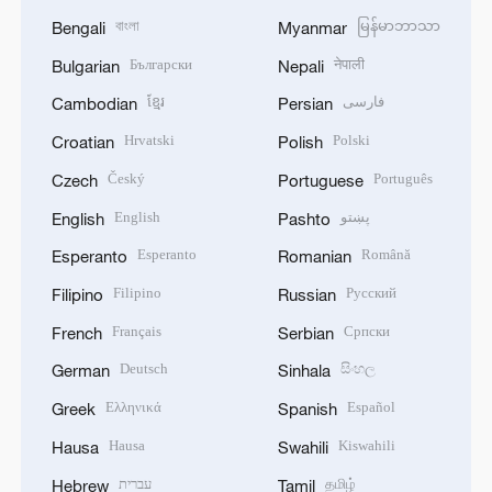
বাংলা
မြန်မာဘာသာ
Bengali
Myanmar
Български
नेपाली
Bulgarian
Nepali
ខ្មែរ
فارسی
Cambodian
Persian
Hrvatski
Polski
Croatian
Polish
Český
Português
Czech
Portuguese
English
پښتو
English
Pashto
Esperanto
Română
Esperanto
Romanian
Filipino
Русский
Filipino
Russian
Français
Српски
French
Serbian
Deutsch
සිංහල
German
Sinhala
Ελληνικά
Español
Greek
Spanish
Hausa
Kiswahili
Hausa
Swahili
עברית
தமிழ்
Hebrew
Tamil