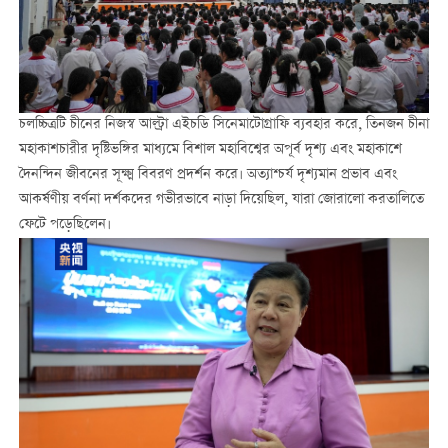
চলচ্চিত্রটি চীনের নিজস্ব আল্ট্রা এইচডি সিনেমাটোগ্রাফি ব্যবহার করে, তিনজন চীনা
মহাকাশচারীর দৃষ্টিভঙ্গির মাধ্যমে বিশাল মহাবিশ্বের অপূর্ব দৃশ্য এবং মহাকাশে
দৈনন্দিন জীবনের সূক্ষ্ম বিবরণ প্রদর্শন করে। অত্যাশ্চর্য দৃশ্যমান প্রভাব এবং
আকর্ষণীয় বর্ণনা দর্শকদের গভীরভাবে নাড়া দিয়েছিল, যারা জোরালো করতালিতে
ফেটে পড়েছিলেন।