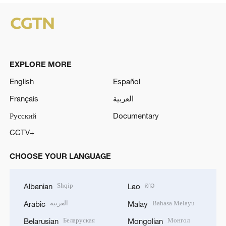
EXPLORE MORE
English
Español
Français
العربية
Русский
Documentary
CCTV+
CHOOSE YOUR LANGUAGE
Shqip
ລາວ
Albanian
Lao
العربية
Bahasa Melayu
Arabic
Malay
Беларуская
Монгол
Belarusian
Mongolian