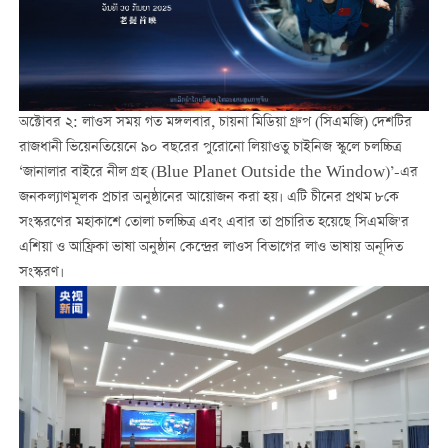
অক্টোবর ২: লাওস সময় গত মঙ্গলবার, চায়না মিডিয়া গ্রুপ (সিএমজি) দেশটির
রাজধানী ভিয়েনতিয়েনে ৯০ বছরের পুরোনো লিয়াওতু চাইনিজ স্কুলে চলচ্চিত্র
‘জানালার বাইরে নীল গ্রহ (Blue Planet Outside the Window)’-এর
জনকল্যাণমূলক প্রচার অনুষ্ঠানের আয়োজন করা হয়। এটি চীনের প্রথম ৮কে
সংস্করণের মহাকাশে তোলা চলচ্চিত্র এবং এবার তা প্রচারিত হয়েছে সিএমজি'র
এশিয়া ও আফ্রিকা ভাষা অনুষ্ঠান কেন্দ্রের লাওস বিভাগের লাও ভাষায় অনূদিত
সংস্করণ।