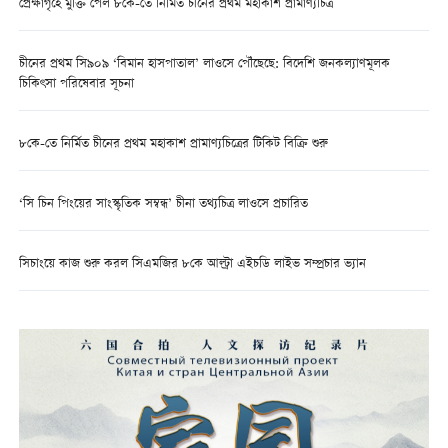
প্রেক্ষাগৃহে মুক্তি পেল ৮কে-তে নির্মিত চীনের প্রথম মহাকাশ প্রামাণ্যচিত্র
চীনের প্রথম সি৯০৯ ‘বিমান হাসপাতাল’ লাওসে পৌঁছেছে: বিদেশি জনকল্যাণমূলক
চিকিৎসা পরিষেবার সূচনা
৮কে-তে নির্মিত চীনের প্রথম মহাকাশ প্রামাণ্যচিত্রের টিকিট বিক্রি শুরু
‘সি চিন পিংয়ের সাংস্কৃতিক সম্বন্ধ’ চীনা তথ্যচিত্র লাওসে প্রচারিত
সিচাংয়ে কাজ শুরু করল সিএমজির ৮কে আল্ট্রা এইচডি লাইভ সম্প্রচার ভ্যান