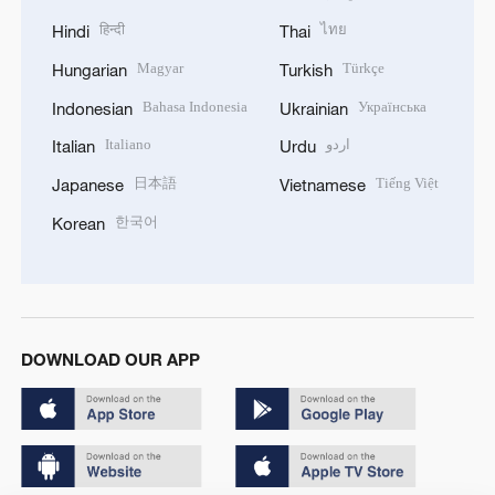
हिन्दी
ไทย
Hindi
Thai
Magyar
Türkçe
Hungarian
Turkish
Bahasa Indonesia
Українська
Indonesian
Ukrainian
Italiano
اردو
Italian
Urdu
日本語
Tiếng Việt
Japanese
Vietnamese
한국어
Korean
DOWNLOAD OUR APP