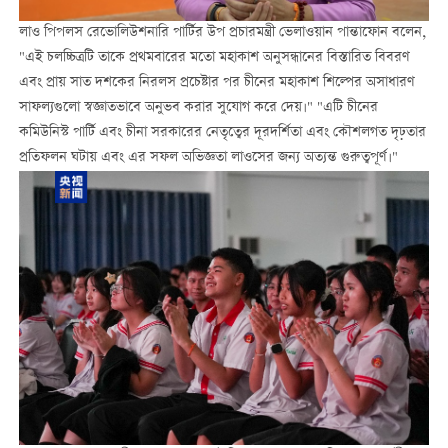
লাও পিপলস রেভোলিউশনারি পার্টির উপ প্রচারমন্ত্রী ভেলাওয়ান পান্তাফোন বলেন,
"এই চলচ্চিত্রটি তাকে প্রথমবারের মতো মহাকাশ অনুসন্ধানের বিস্তারিত বিবরণ
এবং প্রায় সাত দশকের নিরলস প্রচেষ্টার পর চীনের মহাকাশ শিল্পের অসাধারণ
সাফল্যগুলো স্বজ্ঞাতভাবে অনুভব করার সুযোগ করে দেয়।" "এটি চীনের
কমিউনিস্ট পার্টি এবং চীনা সরকারের নেতৃত্বের দূরদর্শিতা এবং কৌশলগত দৃঢ়তার
প্রতিফলন ঘটায় এবং এর সফল অভিজ্ঞতা লাওসের জন্য অত্যন্ত গুরুত্বপূর্ণ।"