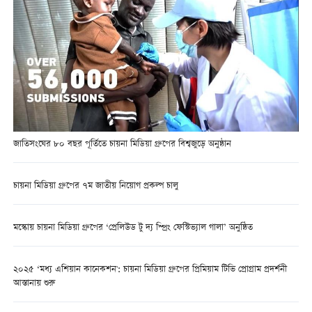
জাতিসংঘের ৮০ বছর পূর্তিতে চায়না মিডিয়া গ্রুপের বিশ্বজুড়ে অনুষ্ঠান
চায়না মিডিয়া গ্রুপের ৭ম জাতীয় নিয়োগ প্রকল্প চালু
মস্কোয় চায়না মিডিয়া গ্রুপের ‘প্রেলিউড টু দ্য স্প্রিং ফেস্টিভ্যাল গালা’ অনুষ্ঠিত
২০২৫ ‘মধ্য এশিয়ান কানেকশন': চায়না মিডিয়া গ্রুপের প্রিমিয়াম টিভি প্রোগ্রাম প্রদর্শনী
আস্তানায় শুরু