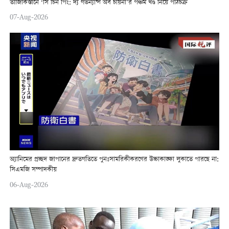
তাজিকিস্তানে ‘সি চিন পিং: দ্য গভর্ন্যান্স অব চায়না’র পঞ্চম খণ্ড নিয়ে পাঠচক্র
07-Aug-2026
অ্যানিমের প্রচ্ছদ জাপানের দ্রুতগতিতে পুনঃসামরিকীকরণের উচ্চাকাঙ্ক্ষা লুকাতে পারছে না:
সিএমজি সম্পাদকীয়
06-Aug-2026