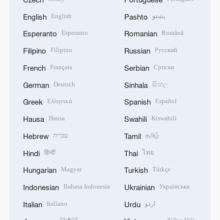
English
پښتو
English
Pashto
Esperanto
Română
Esperanto
Romanian
Filipino
Русский
Filipino
Russian
Français
Српски
French
Serbian
Deutsch
සිංහල
German
Sinhala
Ελληνικά
Español
Greek
Spanish
Hausa
Kiswahili
Hausa
Swahili
עברית
தமிழ்
Hebrew
Tamil
हिन्दी
ไทย
Hindi
Thai
Magyar
Türkçe
Hungarian
Turkish
Bahasa Indonesia
Українська
Indonesian
Ukrainian
Italiano
اردو
Italian
Urdu