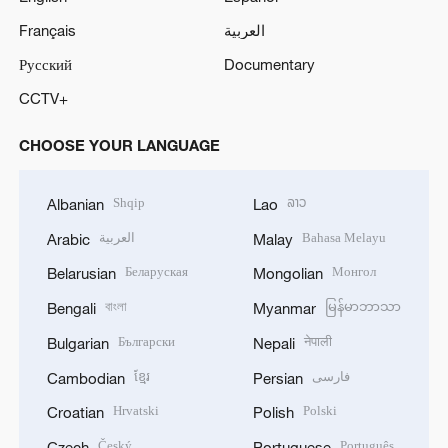
Français
العربية
Русский
Documentary
CCTV+
CHOOSE YOUR LANGUAGE
Shqip
ລາວ
Albanian
Lao
العربية
Bahasa Melayu
Arabic
Malay
Беларуская
Монгол
Belarusian
Mongolian
বাংলা
မြန်မာဘာသာ
Bengali
Myanmar
Български
नेपाली
Bulgarian
Nepali
ខ្មែរ
فارسی
Cambodian
Persian
Hrvatski
Polski
Croatian
Polish
Český
Português
Czech
Portuguese