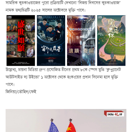
সামরিক কুচকাওয়াজের পুরো প্রক্রিয়াটি দেখানো ‘বিজয় দিবসের কুচকাওয়াজ’
নামক তথ্যচিত্রটি ২০২৫ সালের অক্টোবরে মুক্তি পাবে।
উল্লেখ্য, চায়না মিডিয়া গ্রুপ প্রযোজিত চীনের প্রথম ৮কে স্পেস মুভি ‘ব্লু প্ল্যানেট
আউটসাইড দ্য উইন্ডো’ ১ অক্টোবর থেকে হংকংয়ের প্রধান সিনেমা হলে মুক্তি
পাবে।
জিনিয়া/তৌহিদ/ফেই