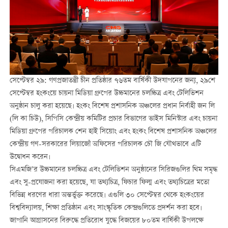
সেপ্টেম্বর ২৯: গণপ্রজাতন্ত্রী চীন প্রতিষ্ঠার ৭৬তম বার্ষিকী উদযাপনের জন্য, ২৯শে
সেপ্টেম্বর হংকংয়ে চায়না মিডিয়া গ্রুপের উচ্চমানের চলচ্চিত্র এবং টেলিভিশন
অনুষ্ঠান চালু করা হয়েছে। হংকং বিশেষ প্রশাসনিক অঞ্চলের প্রধান নির্বাহী জন লি
(লি কা চিউ), সিপিসি কেন্দ্রীয় কমিটির প্রচার বিভাগের ভাইস মিনিস্টার এবং চায়না
মিডিয়া গ্রুপের পরিচালক শেন হাই সিয়োং এবং হংকং বিশেষ প্রশাসনিক অঞ্চলের
কেন্দ্রীয় গণ-সরকারের লিয়াজোঁ অফিসের পরিচালক চৌ জি যৌথভাবে এটি
উদ্বোধন করেন।
সিএমজি’র উচ্চমানের চলচ্চিত্র এবং টেলিভিশন অনুষ্ঠানের সিরিজগুলির থিম সমৃদ্ধ
এবং সু-প্রযোজনা করা হয়েছে, যা তথ্যচিত্র, ফিচার ফিল্ম এবং তথ্যচিত্রের মতো
বিভিন্ন ধরণের ধারা অন্তর্ভুক্ত করেছে। এগুলি ৩০ সেপ্টেম্বর থেকে হংকংয়ের
বিশ্ববিদ্যালয়, শিক্ষা প্রতিষ্ঠান এবং সাংস্কৃতিক কেন্দ্রগুলিতে প্রদর্শন করা হবে।
জাপানি আগ্রাসনের বিরুদ্ধে প্রতিরোধ যুদ্ধে বিজয়ের ৮০তম বার্ষিকী উপলক্ষে