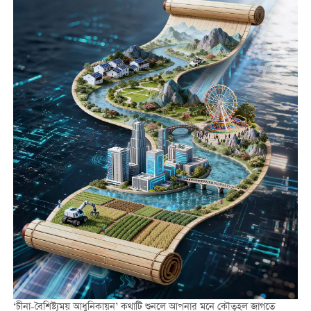
‘চীনা-বৈশিষ্ট্যময় আধুনিকায়ন’ কথাটি শুনলে আপনার মনে কৌতূহল জাগতে