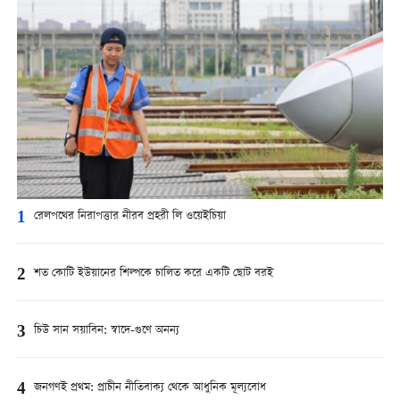
1
রেলপথের নিরাপত্তার নীরব প্রহরী লি ওয়েইচিয়া
2
শত কোটি ইউয়ানের শিল্পকে চালিত করে একটি ছোট বরই
3
চিউ সান সয়াবিন: স্বাদে-গুণে অনন্য
4
জনগণই প্রথম: প্রাচীন নীতিবাক্য থেকে আধুনিক মূল্যবোধ