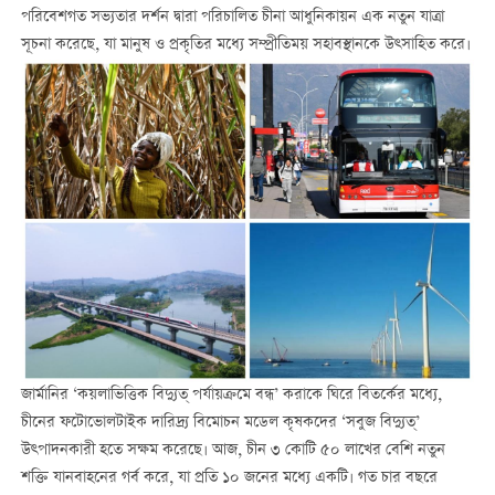
পরিবেশগত সভ্যতার দর্শন দ্বারা পরিচালিত চীনা আধুনিকায়ন এক নতুন যাত্রা
সূচনা করেছে, যা মানুষ ও প্রকৃতির মধ্যে সম্প্রীতিময় সহাবস্থানকে উত্সাহিত করে।
জার্মানির ‘কয়লাভিত্তিক বিদ্যুত্ পর্যায়ক্রমে বন্ধ’ করাকে ঘিরে বিতর্কের মধ্যে,
চীনের ফটোভোলটাইক দারিদ্র্য বিমোচন মডেল কৃষকদের ‘সবুজ বিদ্যুত্’
‌উত্পাদনকারী হতে সক্ষম করেছে। আজ, চীন ৩ কোটি ৫০ লাখের বেশি নতুন
শক্তি যানবাহনের গর্ব করে, যা প্রতি ১০ জনের মধ্যে একটি। গত চার বছরে