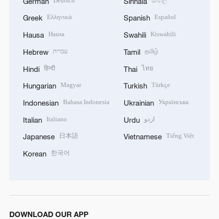
Deutsch
සිංහල
German
Sinhala
Ελληνικά
Español
Greek
Spanish
Hausa
Kiswahili
Hausa
Swahili
עברית
தமிழ்
Hebrew
Tamil
हिन्दी
ไทย
Hindi
Thai
Magyar
Türkçe
Hungarian
Turkish
Bahasa Indonesia
Українська
Indonesian
Ukrainian
Italiano
اردو
Italian
Urdu
日本語
Tiếng Việt
Japanese
Vietnamese
한국어
Korean
DOWNLOAD OUR APP