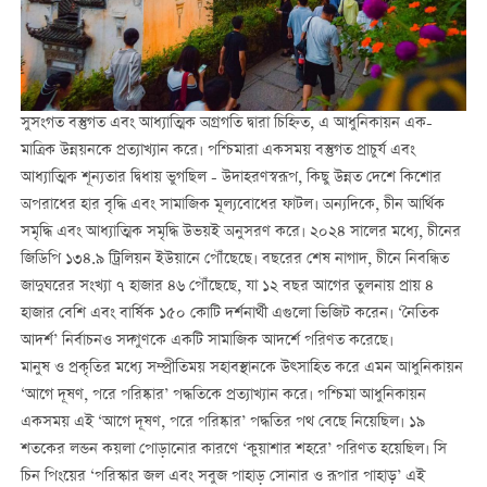
সুসংগত বস্তুগত এবং আধ্যাত্মিক অগ্রগতি দ্বারা চিহ্নিত, এ আধুনিকায়ন এক-
মাত্রিক উন্নয়নকে প্রত্যাখ্যান করে। পশ্চিমারা একসময় বস্তুগত প্রাচুর্য এবং
আধ্যাত্মিক শূন্যতার দ্বিধায় ভুগছিল - উদাহরণস্বরূপ, কিছু উন্নত দেশে কিশোর
অপরাধের হার বৃদ্ধি এবং সামাজিক মূল্যবোধের ফাটল। অন্যদিকে, চীন আর্থিক
সমৃদ্ধি এবং আধ্যাত্মিক সমৃদ্ধি উভয়ই অনুসরণ করে। ২০২৪ সালের মধ্যে, চীনের
জিডিপি ১৩৪.৯ ট্রিলিয়ন ইউয়ানে পৌঁছেছে। বছরের শেষ নাগাদ, চীনে নিবন্ধিত
জাদুঘরের সংখ্যা ৭ হাজার ৪৬ পৌঁছেছে, যা ১২ বছর আগের তুলনায় প্রায় ৪
হাজার বেশি এবং বার্ষিক ১৫০ কোটি দর্শনার্থী এগুলো ভিজিট করেন। ‘নৈতিক
আদর্শ’ নির্বাচনও সদ্গুণকে একটি সামাজিক আদর্শে পরিণত করেছে।
মানুষ ও প্রকৃতির মধ্যে সম্প্রীতিময় সহাবস্থানকে উত্সাহিত করে এমন আধুনিকায়ন
‘আগে দূষণ, পরে পরিষ্কার’ পদ্ধতিকে প্রত্যাখ্যান করে। পশ্চিমা আধুনিকায়ন
একসময় এই ‘আগে দূষণ, পরে পরিষ্কার’ পদ্ধতির পথ বেছে নিয়েছিল। ১৯
শতকের লন্ডন কয়লা পোড়ানোর কারণে ‘কুয়াশার শহরে’ পরিণত হয়েছিল। সি
চিন পিংয়ের ‘পরিস্কার জল এবং সবুজ পাহাড় সোনার ও রূপার পাহাড়’ এই