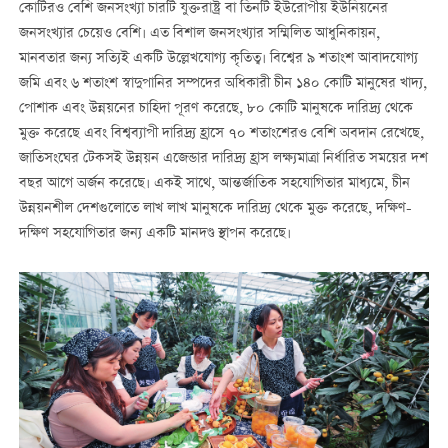
কোটিরও বেশি জনসংখ্যা চারটি যুক্তরাষ্ট্র বা তিনটি ইউরোপীয় ইউনিয়নের
জনসংখ্যার চেয়েও বেশি। এত বিশাল জনসংখ্যার সম্মিলিত আধুনিকায়ন,
মানবতার জন্য সত্যিই একটি উল্লেখযোগ্য কৃতিত্ব। বিশ্বের ৯ শতাংশ আবাদযোগ্য
জমি এবং ৬ শতাংশ স্বাদুপানির সম্পদের অধিকারী চীন ১৪০ কোটি মানুষের খাদ্য,
পোশাক এবং উন্নয়নের চাহিদা পূরণ করেছে, ৮০ কোটি মানুষকে দারিদ্র্য থেকে
মুক্ত করেছে এবং বিশ্বব্যাপী দারিদ্র্য হ্রাসে ৭০ শতাংশেরও বেশি অবদান রেখেছে,
জাতিসংঘের টেকসই উন্নয়ন এজেন্ডার দারিদ্র্য হ্রাস লক্ষ্যমাত্রা নির্ধারিত সময়ের দশ
বছর আগে অর্জন করেছে। একই সাথে, আন্তর্জাতিক সহযোগিতার মাধ্যমে, চীন
উন্নয়নশীল দেশগুলোতে লাখ লাখ মানুষকে দারিদ্র্য থেকে মুক্ত করেছে, দক্ষিণ-
দক্ষিণ সহযোগিতার জন্য একটি মানদণ্ড স্থাপন করেছে।