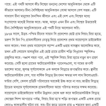
পারে: এই পথটি আসলে কী? বিশ্বের অন্যান্য দেশের আধুনিকায়ন থেকে এটি
কীভাবে আলাদা? চীনা-বৈশিষ্ট্যময় আধুনিকায়ন বোঝা আসলে বেশ সহজ। এটি
সাধারণ চীনা মানুষের দৈনন্দিন জীবনে এবং এই দেশ এবং বিশ্বের মধ্যে
সংযোগের মধ্যেই বিরাজ করে। আজ, আসুন এমন চীন এবং বিশ্বের উভয়েরই
চীনা-বৈশিষ্ট্যময় আধুনিকায়নের এই পথটি নিয়ে আলোচনা করি।
১৯৭৪ সালে, উত্তর-পশ্চিম চীনের সায়ান সি প্রদেশের ছোট্ট গ্রাম লিয়াং চিয়া হ্যতে,
তরুণ সি চিন পিং গ্রামবাসীদের নেতৃত্ব দিয়ে প্রদেশের প্রথম বায়োগ্যাস ডাইজেস্টার
খনন করেন। যখন প্রথম বায়োগ্যাস ল্যাম্প একটি গুহায় বাসস্থান আলোকিত করে,
তখন এটি লোয়েস মালভূমির এই ছোট্ট গ্রামে গ্রামীণ শক্তি বিপ্লবের স্ফুলিঙ্গও
প্রজ্বলিত করে। পঞ্চাশ বছর পরে, এই স্ফুলিঙ্গ লিয়াং চিয়া হ্যতে নতুন রূপ গ্রহণ
করেছে। সেটি হলো গ্রামের ফটোভোলটাইক প্যানেলগুলো, যা গমের রূপালী
তরঙ্গের মতো, জ্বলন্ত সূর্যালোককে এক ঝলকে বিদ্যুতে রূপান্তরিত করে। স্থানীয়
ফটোভোলটাইক বেস, যার বার্ষিক বিদ্যুত্ ‌উত্পাদন ক্ষমতা দশ লাখ কিলোওয়াট-
ঘন্টার বেশি, কেবল প্রতিটি পরিবারের ঘরকেই উষ্ণ করে না বরং জাতীয় বিদ্যুত্
গ্রিডের মাধ্যমে সূর্যালোককে গ্রামবাসীদের আয়ে পরিণত করতে সক্ষম করেছে।
বায়োগ্যাস ডাইজেস্টারের স্বাধীন উদ্ভাবন থেকে শুরু করে ফটোভোলটাইক বিদ্যুত্
কেন্দ্রের শিল্প আপগ্রেড পর্যন্ত, লিয়াং চিয়া হ্য’র শক্তি রূপান্তর একটি একক গ্রামে
কোনও কাকতালীয় ঘটনা নয়, বরং চীন জুড়ে অনেক গ্রাম ও শহরের জন্য একটি