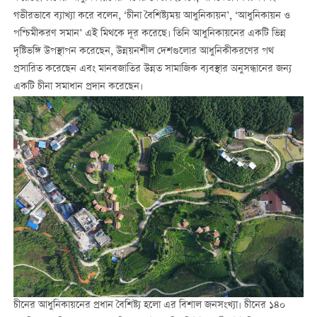
গভীরভাবে ব্যাখ্যা করে বলেন, ‘চীনা বৈশিষ্ট্যময় আধুনিকায়ন’, ‘আধুনিকায়ন ও
পশ্চিমীকরণ সমান’ এই মিথকে দূর করেছে। তিনি আধুনিকায়নের একটি ভিন্ন
দৃষ্টিভঙ্গি উপস্থাপন করেছেন, উন্নয়নশীল দেশগুলোর আধুনিকীকরণের পথ
প্রসারিত করেছেন এবং মানবজাতির উন্নত সামাজিক ব্যবস্থার অনুসন্ধানের জন্য
একটি চীনা সমাধান প্রদান করেছেন।
চীনের আধুনিকায়নের প্রধান বৈশিষ্ট্য হলো এর বিশাল জনসংখ্যা। চীনের ১৪০