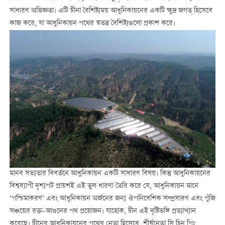
সাধারণ অভিজ্ঞতা। এটি চীনা বৈশিষ্ট্যময় আধুনিকায়নের একটি ক্ষুদ্র জগত্ হিসেবে
কাজ করে, যা ‌আধুনিকায়ন পথের স্বতন্ত্র বৈশিষ্ট্যগুলো প্রকাশ করে।
মানব সভ্যতার বিবর্তনে আধুনিকায়ন একটি সাধারণ বিষয়। কিন্তু আধুনিকায়নের
বিশ্বব্যাপী দৃশ্যপট প্রায়শই এই ভুল ধারণা তৈরি করে যে, আধুনিকায়ন মানে
‘পশ্চিমাকরণ’ এবং আধুনিকায়ন অর্জনের জন্য ঔপনিবেশিক সম্প্রসারণ এবং পুঁজি
সঞ্চয়ের রক্ত-আগুনের পথ প্রয়োজন। যাহোক, চীন এই দৃষ্টিভঙ্গি প্রত্যাখ্যান
করেছে। চীনের আধুনিকায়নের পথের নেতা হিসেবে, শীর্ষনেতা সি চিন পিং