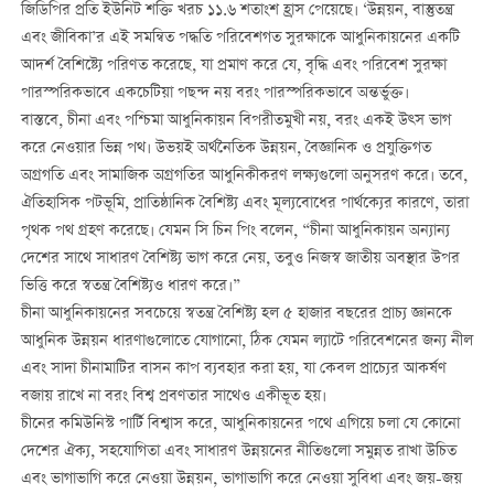
জিডিপির প্রতি ইউনিট শক্তি খরচ ১১.৬ শতাংশ হ্রাস পেয়েছে। ‘উন্নয়ন, বাস্তুতন্ত্র
এবং জীবিকা’র এই সমন্বিত পদ্ধতি পরিবেশগত সুরক্ষাকে আধুনিকায়নের একটি
আদর্শ বৈশিষ্ট্যে পরিণত করেছে, যা প্রমাণ করে যে, বৃদ্ধি এবং পরিবেশ সুরক্ষা
পারস্পরিকভাবে একচেটিয়া পছন্দ নয় বরং পারস্পরিকভাবে অন্তর্ভুক্ত।
বাস্তবে, চীনা এবং পশ্চিমা আধুনিকায়ন বিপরীতমুখী নয়, বরং একই উত্স ভাগ
করে নেওয়ার ভিন্ন পথ। উভয়ই অর্থনৈতিক উন্নয়ন, বৈজ্ঞানিক ও প্রযুক্তিগত
অগ্রগতি এবং সামাজিক অগ্রগতির আধুনিকীকরণ লক্ষ্যগুলো অনুসরণ করে। তবে,
ঐতিহাসিক পটভূমি, প্রাতিষ্ঠানিক বৈশিষ্ট্য এবং মূল্যবোধের পার্থক্যের কারণে, তারা
পৃথক পথ গ্রহণ করেছে। যেমন সি চিন পিং বলেন, “চীনা আধুনিকায়ন অন্যান্য
দেশের সাথে সাধারণ বৈশিষ্ট্য ভাগ করে নেয়, তবুও নিজস্ব জাতীয় অবস্থার উপর
ভিত্তি করে স্বতন্ত্র বৈশিষ্ট্যও ধারণ করে।”
চীনা আধুনিকায়নের সবচেয়ে স্বতন্ত্র বৈশিষ্ট্য হল ৫ হাজার বছরের প্রাচ্য জ্ঞানকে
আধুনিক উন্নয়ন ধারণাগুলোতে যোগানো, ঠিক যেমন ল্যাটে পরিবেশনের জন্য নীল
এবং সাদা চীনামাটির বাসন কাপ ব্যবহার করা হয়, যা কেবল প্রাচ্যের আকর্ষণ
বজায় রাখে না বরং বিশ্ব প্রবণতার সাথেও একীভূত হয়।
চীনের কমিউনিস্ট পার্টি বিশ্বাস করে, আধুনিকায়নের পথে এগিয়ে চলা যে কোনো
দেশের ঐক্য, সহযোগিতা এবং সাধারণ উন্নয়নের নীতিগুলো সমুন্নত রাখা উচিত
এবং ভাগাভাগি করে নেওয়া উন্নয়ন, ভাগাভাগি করে নেওয়া সুবিধা এবং জয়-জয়