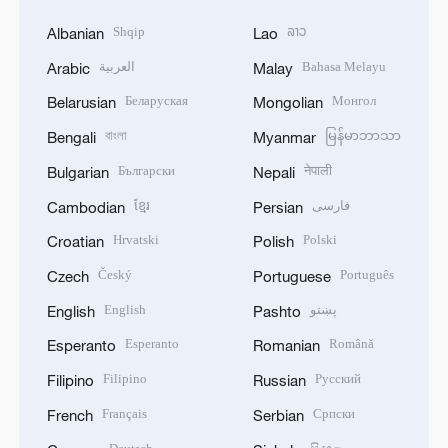
Shqip
ລາວ
Albanian
Lao
العربية
Bahasa Melayu
Arabic
Malay
Беларуская
Монгол
Belarusian
Mongolian
বাংলা
မြန်မာဘာသာ
Bengali
Myanmar
Български
नेपाली
Bulgarian
Nepali
ខ្មែរ
فارسی
Cambodian
Persian
Hrvatski
Polski
Croatian
Polish
Český
Português
Czech
Portuguese
English
پښتو
English
Pashto
Esperanto
Română
Esperanto
Romanian
Filipino
Русский
Filipino
Russian
Français
Српски
French
Serbian