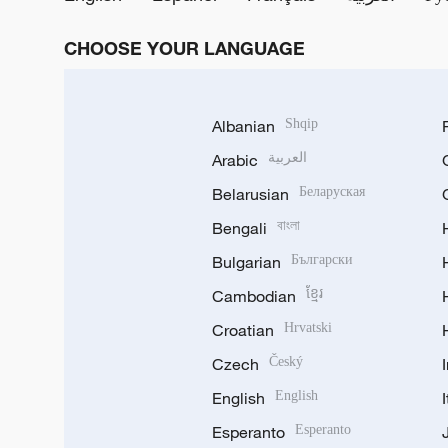
CHOOSE YOUR LANGUAGE
Albanian
Shqip
Arabic
العربية
Belarusian
Беларуская
Bengali
বাংলা
Bulgarian
Български
Cambodian
ខ្មែរ
Croatian
Hrvatski
Czech
Český
English
English
Esperanto
Esperanto