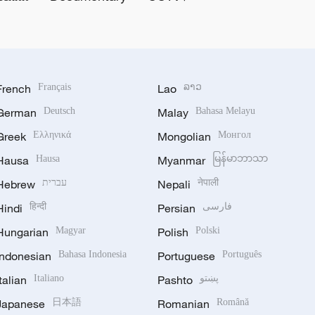
French
Français
Lao
ລາວ
German
Deutsch
Malay
Bahasa Melayu
Greek
Ελληνικά
Mongolian
Монгол
Hausa
Hausa
Myanmar
မြန်မာဘာသာ
Hebrew
עברית
Nepali
नेपाली
Hindi
हिन्दी
Persian
فارسی
Hungarian
Magyar
Polish
Polski
Indonesian
Bahasa Indonesia
Portuguese
Português
Italian
Italiano
Pashto
پښتو
Japanese
日本語
Romanian
Română