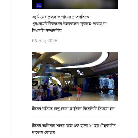
অ্যানিমের প্রচ্ছদ জাপানের দ্রুতগতিতে
পুনঃসামরিকীকরণের উচ্চাকাঙ্ক্ষা লুকাতে পারছে না:
সিএমজি সম্পাদকীয়
06-Aug-2026
চীনের উসিতে চালু হলো ভার্চুয়াল রিয়েলিটি সিনেমা হল
চীনের তালিয়ান শহরে আজ শুরু হলো ১৭তম গ্রীষ্মকালীন
দাভোস ফোরাম