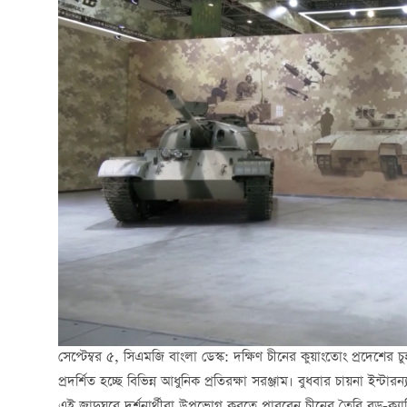
সেপ্টেম্বর ৫, সিএমজি বাংলা ডেস্ক: দক্ষিণ চীনের কুয়াংতোং প্রদেশের 
প্রদর্শিত হচ্ছে বিভিন্ন আধুনিক প্রতিরক্ষা সরঞ্জাম। বুধবার চায়না ইন্ট