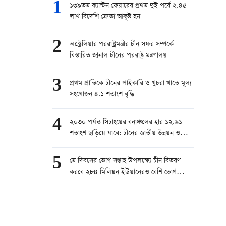
1
১৩৯তম ক্যান্টন ফেয়ারের প্রথম দুই পর্বে ২.৪৫
লাখ বিদেশি ক্রেতা আকৃষ্ট হন
2
অস্ট্রেলিয়ার পররাষ্ট্রমন্ত্রীর চীন সফর সম্পর্কে
বিস্তারিত জানাল চীনের পররাষ্ট্র মন্ত্রণালয়
3
প্রথম প্রান্তিকে চীনের পাইকারি ও খুচরা খাতে মূল্য
সংযোজন ৪.১ শতাংশ বৃদ্ধি
4
২০৩০ পর্যন্ত সিচাংয়ের বনাঞ্চলের হার ১২.৬১
শতাংশ ছাড়িয়ে যাবে: চীনের জাতীয় উন্নয়ন ও
সংস্কার কমিশন
5
মে দিবসের ভোগ সপ্তাহ উপলক্ষ্যে চীন বিতরণ
করবে ২৮৪ মিলিয়ন ইউয়ানেরও বেশি ভোগ
ভাউচার