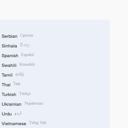
Serbian
Српски
Sinhala
සිංහල
Spanish
Español
Swahili
Kiswahili
Tamil
தமிழ்
Thai
ไทย
Turkish
Türkçe
Ukrainian
Українська
Urdu
اردو
Vietnamese
Tiếng Việt