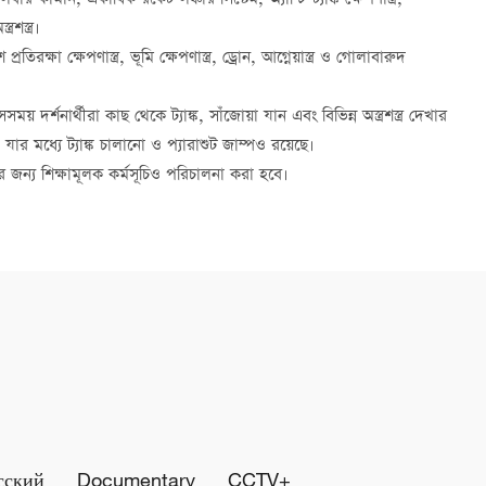
কামান, একাধিক রকেট লঞ্চার সিস্টেম, অ্যান্টি-ট্যাঙ্ক ক্ষেপণাস্ত্র,
রশস্ত্র।
ক্ষা ক্ষেপণাস্ত্র, ভূমি ক্ষেপণাস্ত্র, ড্রোন, আগ্নেয়াস্ত্র ও গোলাবারুদ
 দর্শনার্থীরা কাছ থেকে ট্যাঙ্ক, সাঁজোয়া যান এবং বিভিন্ন অস্ত্রশস্ত্র দেখার
ার মধ্যে ট্যাঙ্ক চালানো ও প্যারাশুট জাম্পও রয়েছে।
 জন্য শিক্ষামূলক কর্মসূচিও পরিচালনা করা হবে।
сский
Documentary
CCTV+