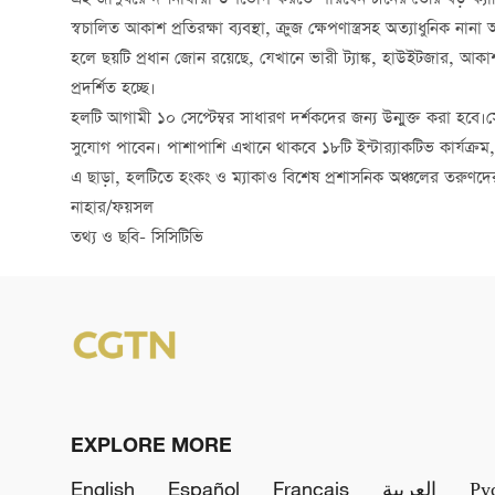
এই জাদুঘরে দর্শনার্থীরা উপভোগ করতে পারবেন চীনের তৈরি বড়-ক্যালিবার 
স্বচালিত আকাশ প্রতিরক্ষা ব্যবস্থা, ক্রুজ ক্ষেপণাস্ত্রসহ অত্যাধুনিক নানা অস্ত্
হলে ছয়টি প্রধান জোন রয়েছে, যেখানে ভারী ট্যাঙ্ক, হাউইটজার, আকাশ প্রতির
প্রদর্শিত হচ্ছে।
হলটি আগামী ১০ সেপ্টেম্বর সাধারণ দর্শকদের জন্য উন্মুক্ত করা হবে।সেসময়
সুযোগ পাবেন। পাশাপাশি এখানে থাকবে ১৮টি ইন্টার‌্যাকটিভ কার্যক্রম, য
এ ছাড়া, হলটিতে হংকং ও ম্যাকাও বিশেষ প্রশাসনিক অঞ্চলের তরুণদের
নাহার/ফয়সল
তথ্য ও ছবি- সিসিটিভি
EXPLORE MORE
English
Español
Français
العربية
Ру