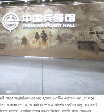
চুহাই শহরে আনুষ্ঠানিকভাবে চালু হয়েছে দেশটির অস্ত্রশালা হল, যেখানে
ারন্যাশনাল এভিয়েশন অ্যান্ড অ্যারোস্পেস এক্সিবিশন সেন্টারে চালু হয় হলটি।