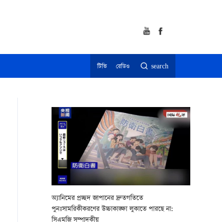
টিভি
রেডিও
search
অ্যানিমের প্রচ্ছদ জাপানের দ্রুতগতিতে
পুনঃসামরিকীকরণের উচ্চাকাঙ্ক্ষা লুকাতে পারছে না:
সিএমজি সম্পাদকীয়