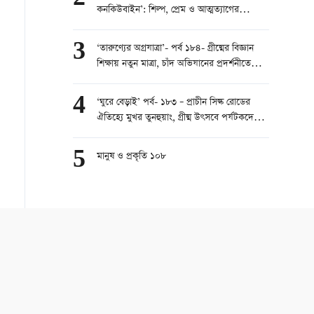
কনকিউবাইন’: শিল্প, প্রেম ও আত্মত্যাগের
মহাকাব্য
3
‘তারুণ্যের অগ্রযাত্রা’- পর্ব ১৮৪- গ্রীষ্মের বিজ্ঞান
শিক্ষায় নতুন মাত্রা, চাঁদ অভিযানের প্রদর্শনীতে
শিশুদের ভিড়
4
‘ঘুরে বেড়াই’ পর্ব- ১৮৩ – প্রাচীন সিল্ক রোডের
ঐতিহ্যে মুখর তুনহুয়াং, গ্রীষ্ম উৎসবে পর্যটকদের
ঢল
5
মানুষ ও প্রকৃতি ১০৮