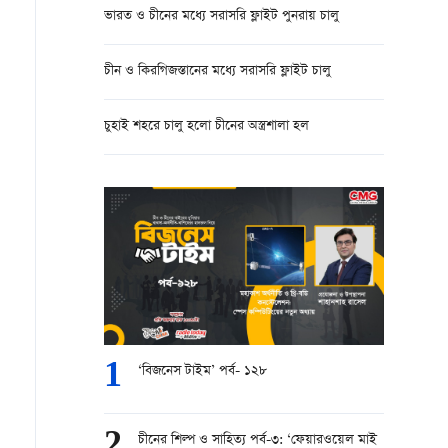
ভারত ও চীনের মধ্যে সরাসরি ফ্লাইট পুনরায় চালু
চীন ও কিরগিজস্তানের মধ্যে সরাসরি ফ্লাইট চালু
চুহাই শহরে চালু হলো চীনের অস্ত্রশালা হল
1
‘বিজনেস টাইম’ পর্ব- ১২৮
2
চীনের শিল্প ও সাহিত্য পর্ব-৩: ‘ফেয়ারওয়েল মাই