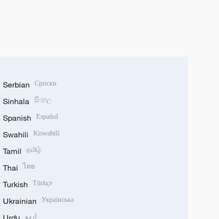
Serbian
Српски
Sinhala
සිංහල
Spanish
Español
Swahili
Kiswahili
Tamil
தமிழ்
Thai
ไทย
Turkish
Türkçe
Ukrainian
Українська
Urdu
اردو