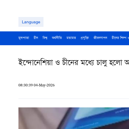
Language
মূলপাতা
চীন
বিশ্ব
অর্থনীতি
মতামত
প্রযুক্তি
জীবনযাপন
চীনের শিল্প 
ইন্দোনেশিয়া ও চীনের মধ্যে চালু হলো 
08:30:39 04-May-2026