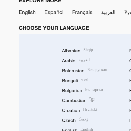
EXPLORE MORE
English
Español
Français
العربية
Ру
CHOOSE YOUR LANGUAGE
Albanian
Shqip
Arabic
العربية
Belarusian
Беларуская
Bengali
বাংলা
Bulgarian
Български
Cambodian
ខ្មែរ
Croatian
Hrvatski
Czech
Český
English
English