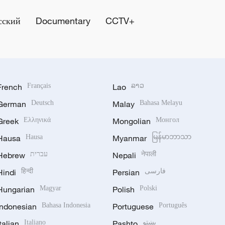
сский
Documentary
CCTV+
French
Français
Lao
ລາວ
German
Deutsch
Malay
Bahasa Melayu
Greek
Ελληνικά
Mongolian
Монгол
Hausa
Hausa
Myanmar
မြန်မာဘာသာ
Hebrew
עברית
Nepali
नेपाली
Hindi
हिन्दी
Persian
فارسی
Hungarian
Magyar
Polish
Polski
Indonesian
Bahasa Indonesia
Portuguese
Português
Italian
Italiano
Pashto
پښتو