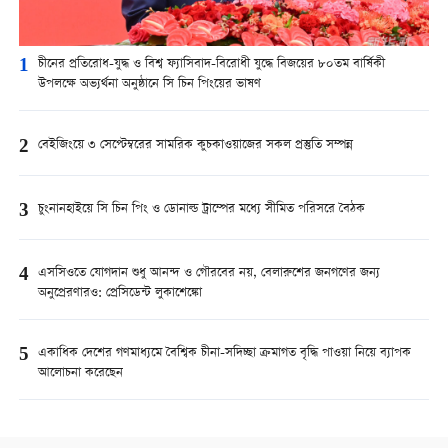
1
চীনের প্রতিরোধ-যুদ্ধ ও বিশ্ব ফ্যাসিবাদ-বিরোধী যুদ্ধে বিজয়ের ৮০তম বার্ষিকী
উপলক্ষে অভ্যর্থনা অনুষ্ঠানে সি চিন পিংয়ের ভাষণ
2
বেইজিংয়ে ৩ সেপ্টেম্বরের সামরিক কুচকাওয়াজের সকল প্রস্তুতি সম্পন্ন
3
চুংনানহাইয়ে সি চিন পিং ও ডোনাল্ড ট্রাম্পের মধ্যে সীমিত পরিসরে বৈঠক
4
এসসিওতে যোগদান শুধু আনন্দ ও গৌরবের নয়, বেলারুশের জনগণের জন্য
অনুপ্রেরণারও: প্রেসিডেন্ট লুকাশেঙ্কো
5
একাধিক দেশের গণমাধ্যমে বৈশ্বিক চীনা-সদিচ্ছা ক্রমাগত বৃদ্ধি পাওয়া নিয়ে ব্যাপক
আলোচনা করেছেন