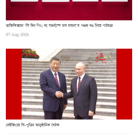
তাজিকিস্তানে ‘সি চিন পিং: দ্য গভর্ন্যান্স অব চায়না’র পঞ্চম খণ্ড নিয়ে পাঠচক্র
07-Aug-2026
বেইজিংয়ে সি-পুতিন আনুষ্ঠানিক বৈঠক