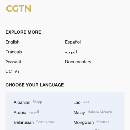
EXPLORE MORE
English
Español
Français
العربية
Русский
Documentary
CCTV+
CHOOSE YOUR LANGUAGE
Shqip
ລາວ
Albanian
Lao
العربية
Bahasa Melayu
Arabic
Malay
Беларуская
Монгол
Belarusian
Mongolian