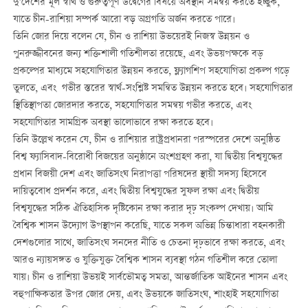
দু’দেশের মূল স্বার্থ ও গুরুত্বপূর্ণ উদ্বেগের বিষয়ে অবস্থান সমন্বয় করতে ইচ্ছুক,
যাতে চীন-রাশিয়া সম্পর্ক আরো বড় অগ্রগতি অর্জন করতে পারে।
তিনি জোর দিয়ে বলেন যে, চীন ও রাশিয়া উভয়েরই নিজস্ব উন্নয়ন ও
পুনরুজ্জীবনের জন্য শক্তিশালী গতিশীলতা রয়েছে, এবং উভয়পক্ষকে বড়
প্রকল্পের মাধ্যমে সহযোগিতার উন্নয়ন করতে, ফ্ল্যাগশিপ সহযোগিতা প্রকল্প গড়ে
তুলতে, এবং গভীর স্তরের স্বার্থ-সংশ্লিষ্ট সমন্বিত উন্নয়ন করতে হবে। সহযোগিতার
স্থিতিস্থাপতা জোরদার করতে, সহযোগিতার সমন্বয় গভীর করতে, এবং
সহযোগিতার সামগ্রিক অবস্থা ভালোভাবে রক্ষা করতে হবে।
তিনি উল্লেখ করেন যে, চীন ও রাশিয়ার রাষ্ট্রপ্রধানরা পরস্পরের দেশে অনুষ্ঠিত
বিশ্ব ফ্যাসিবাদ-বিরোধী বিজয়ের অনুষ্ঠানে অংশগ্রহণ করা, যা দ্বিতীয় বিশ্বযুদ্ধের
প্রধান বিজয়ী দেশ এবং জাতিসংঘ নিরাপত্তা পরিষদের স্থায়ী সদস্য হিসেবে
দায়িত্ববোধ প্রদর্শন করে, এবং দ্বিতীয় বিশ্বযুদ্ধের সুফল রক্ষা এবং দ্বিতীয়
বিশ্বযুদ্ধের সঠিক ঐতিহাসিক দৃষ্টিকোন রক্ষা করার দৃঢ় সংকল্প দেখায়। আমি
বৈশ্বিক শাসন উদ্যোগ উপস্থাপন করেছি, যাতে সকল অভিন্ন চিন্তাধারা বহনকারী
দেশগুলোর সাথে, জাতিসংঘ সনদের নীতি ও চেতনা দৃঢ়ভাবে রক্ষা করতে, এবং
আরও ন্যায়সঙ্গত ও যুক্তিযুক্ত বৈশ্বিক শাসন ব্যবস্থা গঠন গতিশীল করে তোলা
যায়। চীন ও রাশিয়া উভয়ই সার্বভৌমত্ব সমতা, আন্তর্জাতিক আইনের শাসন এবং
বহুপাক্ষিকতার উপর জোর দেয়, এবং উভয়কে জাতিসংঘ, শাংহাই সহযোগিতা