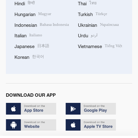
हिन्दी
ไทย
Hindi
Thai
Magyar
Türkçe
Hungarian
Turkish
Bahasa Indonesia
Українська
Indonesian
Ukrainian
Italiano
اردو
Italian
Urdu
日本語
Tiếng Việt
Japanese
Vietnamese
한국어
Korean
DOWNLOAD OUR APP