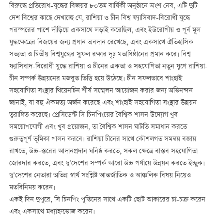
বিরুদ্ধে প্রতিরোধ-যুদ্ধের বিজয়র ৮০তম বার্ষিকী অনুষ্ঠানে অংশ নেব, এটি দুটি
দেশ বিশ্বের কাছে দেখাচ্ছে যে, রাশিয়া ও চীন বিশ্ব ফ্যাসিবাদ-বিরোধী যুদ্ধে
পরস্পরের পাশে দাঁড়িয়ে একসাথে লড়াই করেছিল, এবং ইউরোপীয় ও পূর্ব মূল
যুদ্ধক্ষেত্রের বিজয়ের জন্য প্রধান অবদান রেখেছে, এবং একসাথে ঐতিহাসিক
সত্যতা ও দ্বিতীয় বিশ্বযুদ্ধের সুফল রক্ষার দৃঢ় মতাধিষ্ঠানের প্রমান করে। বিশ্ব
ফ্যাসিবাদ-বিরোধী যুদ্ধে রাশিয়া ও চীনের একতা ও সহযোগিতা নতুন যুগে রাশিয়া-
চীন সম্পর্ক উন্নয়নের মজবুত ভিত্তি হয়ে উঠেছে। চীন সফলভাবে শাংহাই
সহযোগিতা সংস্থার থিয়েনচিন শীর্ষ সম্মেলন আয়োজন করার জন্য অভিনন্দন
জানাই, যা বহু ঐকমত্য অর্জন করেছে এবং শাংহাই সহযোগিতা সংস্থার উন্নয়ন
ত্বরান্বিত করেছে। প্রেসিডেন্ট সি চিনপিংয়ের বৈশ্বিক শাসন উদ্যোগ খুব
সময়োপযোগী এবং খুব প্রয়োজন, তা বৈশ্বিক শাসন ঘাটতি সমাধান করতে
গুরুত্বপূর্ণ ভূমিকা পালন করবে। রাশিয়া চীনের সাথে কৌশলগত সমন্বয় বজায়
রাখতে, উচ্চ-স্তরের আদানপ্রদান ঘনিষ্ঠ করতে, সকল ক্ষেত্রে বাস্তব সহযোগিতা
জোরদার করতে, এবং দু’দেশের সম্পর্ক আরো উচ্চ পর্যায়ে উন্নয়ন করতে ইচ্ছুক।
দু’দেশের নেতারা অভিন্ন স্বার্থ সংশ্লিষ্ট আন্তর্জাতিক ও আঞ্চলিক বিষয় নিয়েও
মতবিনিময় করেন।
একই দিন দুপুরে, সি চিনপিং পুতিনের সাথে একটি ছোট আকারের চা-চক্র করেন
এবং একসাথে মধ্যাহ্নভোজ করেন।