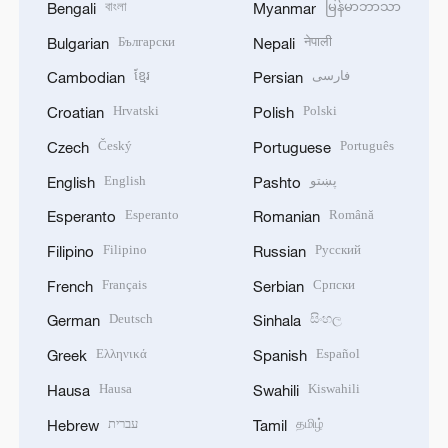
বাংলা
မြန်မာဘာသာ
Bengali
Myanmar
Български
नेपाली
Bulgarian
Nepali
ខ្មែរ
فارسی
Cambodian
Persian
Hrvatski
Polski
Croatian
Polish
Český
Português
Czech
Portuguese
English
پښتو
English
Pashto
Esperanto
Română
Esperanto
Romanian
Filipino
Русский
Filipino
Russian
Français
Српски
French
Serbian
Deutsch
සිංහල
German
Sinhala
Ελληνικά
Español
Greek
Spanish
Hausa
Kiswahili
Hausa
Swahili
עברית
தமிழ்
Hebrew
Tamil