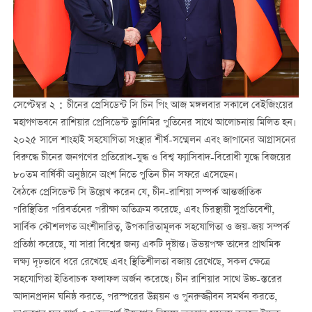
সেপ্টেম্বর ২：চীনের প্রেসিডেন্ট সি চিন পিং আজ মঙ্গলবার সকালে বেইজিংয়ের
মহাগণভবনে রাশিয়ার প্রেসিডেন্ট ভ্লাদিমির পুতিনের সাথে আলোচনায় মিলিত হন।
২০২৫ সালে শাংহাই সহযোগিতা সংস্থার শীর্ষ-সম্মেলন এবং জাপানের আগ্রাসনের
বিরুদ্ধে চীনের জনগণের প্রতিরোধ-যুদ্ধ ও বিশ্ব ফ্যাসিবাদ-বিরোধী যুদ্ধে বিজয়ের
৮০তম বার্ষিকী অনুষ্ঠানে অংশ নিতে পুতিন চীন সফরে এসেছেন।
বৈঠকে প্রেসিডেন্ট সি উল্লেখ করেন যে, চীন-রাশিয়া সম্পর্ক আন্তর্জাতিক
পরিস্থিতির পরিবর্তনের পরীক্ষা অতিক্রম করেছে, এবং চিরস্থায়ী সুপ্রতিবেশী,
সার্বিক কৌশলগত অংশীদারিত্ব, উপকারিতামূলক সহযোগিতা ও জয়-জয় সম্পর্ক
প্রতিষ্ঠা করেছে, যা সারা বিশ্বের জন্য একটি দৃষ্টান্ত। উভয়পক্ষ তাদের প্রাথমিক
লক্ষ্য দৃঢ়ভাবে ধরে রেখেছে এবং স্থিতিশীলতা বজায় রেখেছে, সকল ক্ষেত্রে
সহযোগিতা ইতিবাচক ফলাফল অর্জন করেছে। চীন রাশিয়ার সাথে উচ্চ-স্তরের
আদানপ্রদান ঘনিষ্ঠ করতে, পরস্পরের উন্নয়ন ও পুনরুজ্জীবন সমর্থন করতে,