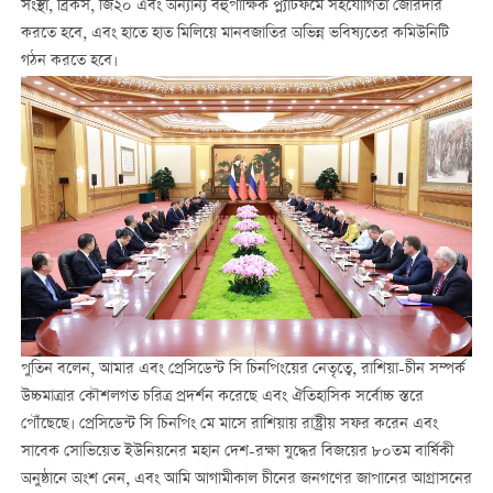
সংস্থা, ব্রিকস, জি২০ এবং অন্যান্য বহুপাক্ষিক প্ল্যাটফর্মে সহযোগিতা জোরদার
করতে হবে, এবং হাতে হাত মিলিয়ে মানবজাতির অভিন্ন ভবিষ্যতের কমিউনিটি
গঠন করতে হবে।
পুতিন বলেন, আমার এবং প্রেসিডেন্ট সি চিনপিংয়ের নেতৃত্বে, রাশিয়া-চীন সম্পর্ক
উচ্চমাত্রার কৌশলগত চরিত্র প্রদর্শন করেছে এবং ঐতিহাসিক সর্বোচ্চ স্তরে
পৌঁছেছে। প্রেসিডেন্ট সি চিনপিং মে মাসে রাশিয়ায় রাষ্ট্রীয় সফর করেন এবং
সাবেক সোভিয়েত ইউনিয়নের মহান দেশ-রক্ষা যুদ্ধের বিজয়ের ৮০তম বার্ষিকী
অনুষ্ঠানে অংশ নেন, এবং আমি আগামীকাল চীনের জনগণের জাপানের আগ্রাসনের