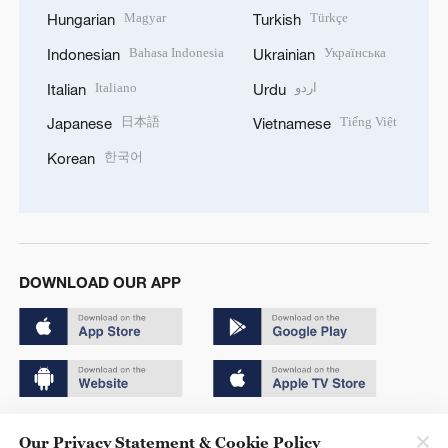
Magyar
Türkçe
Hungarian
Turkish
Bahasa Indonesia
Українська
Indonesian
Ukrainian
Italiano
اردو
Italian
Urdu
日本語
Tiếng Việt
Japanese
Vietnamese
한국어
Korean
DOWNLOAD OUR APP
Copyright © 2024 CGTN.
Our Privacy Statement & Cookie Policy