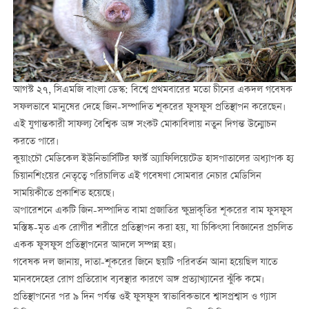
আগস্ট ২৭, সিএমজি বাংলা ডেস্ক: বিশ্বে প্রথমবারের মতো চীনের একদল গবেষক
সফলভাবে মানুষের দেহে জিন-সম্পাদিত শূকরের ফুসফুস প্রতিস্থাপন করেছেন।
এই যুগান্তকারী সাফল্য বৈশ্বিক অঙ্গ সংকট মোকাবিলায় নতুন দিগন্ত উন্মোচন
করতে পারে।
কুয়াংচৌ মেডিকেল ইউনিভার্সিটির ফার্স্ট অ্যাফিলিয়েটেড হাসপাতালের অধ্যাপক হ্য
চিয়ানশিংয়ের নেতৃত্বে পরিচালিত এই গবেষণা সোমবার নেচার মেডিসিন
সাময়িকীতে প্রকাশিত হয়েছে।
অপারেশনে একটি জিন-সম্পাদিত বামা প্রজাতির ক্ষুদ্রাকৃতির শূকরের বাম ফুসফুস
মস্তিষ্ক-মৃত এক রোগীর শরীরে প্রতিস্থাপন করা হয়, যা চিকিৎসা বিজ্ঞানের প্রচলিত
একক ফুসফুস প্রতিস্থাপনের আদলে সম্পন্ন হয়।
গবেষক দল জানায়, দাতা-শূকরের জিনে ছয়টি পরিবর্তন আনা হয়েছিল যাতে
মানবদেহের রোগ প্রতিরোধ ব্যবস্থার কারণে অঙ্গ প্রত্যাখ্যানের ঝুঁকি কমে।
প্রতিস্থাপনের পর ৯ দিন পর্যন্ত ওই ফুসফুস স্বাভাবিকভাবে শ্বাসপ্রশ্বাস ও গ্যাস