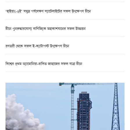
‘হাইয়াং-২ই’ সমুদ্র পর্যবেক্ষণ স্যাটেলাইটের সফল উৎক্ষেপণ চীনে
চীনে পুনরুদ্ধারযোগ্য বাণিজ্যিক মহাকাশযানের সফল উড্ডয়ন
রণতরী থেকে সফল ই-ক্যাটাপল্ট উৎক্ষেপণ চীনে
বিশ্বের প্রথম অ্যামোনিয়া-চালিত জাহাজের সফল যাত্রা চীনে