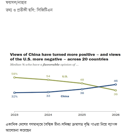
ফয়সল/নাহার
তথ্য ও প্রতীকী ছবি: সিজিটিএন
একাধিক দেশের গণমাধ্যমে বৈশ্বিক চীনা-সদিচ্ছা ক্রমাগত বৃদ্ধি পাওয়া নিয়ে ব্যাপক
আলোচনা করেছেন