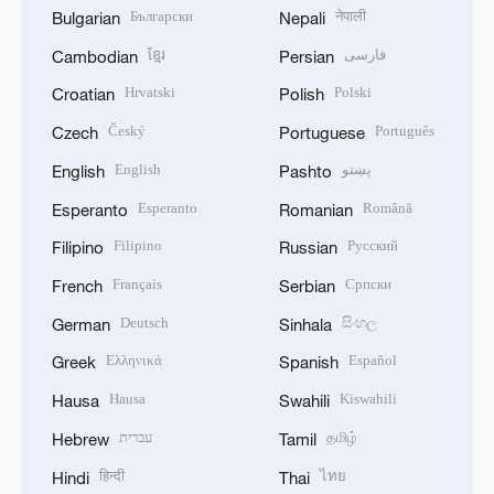
Български
नेपाली
Bulgarian
Nepali
ខ្មែរ
فارسی
Cambodian
Persian
Hrvatski
Polski
Croatian
Polish
Český
Português
Czech
Portuguese
English
پښتو
English
Pashto
Esperanto
Română
Esperanto
Romanian
Filipino
Русский
Filipino
Russian
Français
Српски
French
Serbian
Deutsch
සිංහල
German
Sinhala
Ελληνικά
Español
Greek
Spanish
Hausa
Kiswahili
Hausa
Swahili
עברית
தமிழ்
Hebrew
Tamil
हिन्दी
ไทย
Hindi
Thai