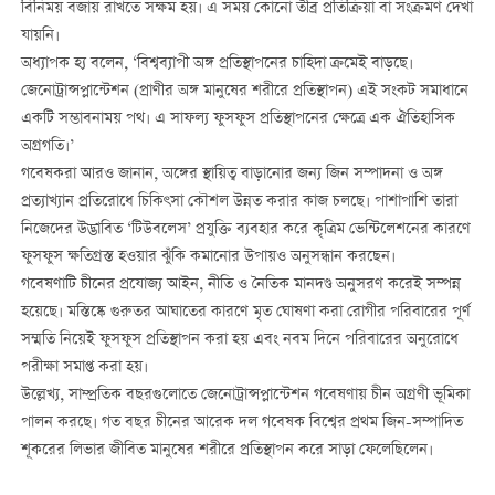
বিনিময় বজায় রাখতে সক্ষম হয়। এ সময় কোনো তীব্র প্রতিক্রিয়া বা সংক্রমণ দেখা
যায়নি।
অধ্যাপক হ্য বলেন, ‘বিশ্বব্যাপী অঙ্গ প্রতিস্থাপনের চাহিদা ক্রমেই বাড়ছে।
জেনোট্রান্সপ্লান্টেশন (প্রাণীর অঙ্গ মানুষের শরীরে প্রতিস্থাপন) এই সংকট সমাধানে
একটি সম্ভাবনাময় পথ। এ সাফল্য ফুসফুস প্রতিস্থাপনের ক্ষেত্রে এক ঐতিহাসিক
অগ্রগতি।’
গবেষকরা আরও জানান, অঙ্গের স্থায়িত্ব বাড়ানোর জন্য জিন সম্পাদনা ও অঙ্গ
প্রত্যাখ্যান প্রতিরোধে চিকিৎসা কৌশল উন্নত করার কাজ চলছে। পাশাপাশি তারা
নিজেদের উদ্ভাবিত ‘টিউবলেস’ প্রযুক্তি ব্যবহার করে কৃত্রিম ভেন্টিলেশনের কারণে
ফুসফুস ক্ষতিগ্রস্ত হওয়ার ঝুঁকি কমানোর উপায়ও অনুসন্ধান করছেন।
গবেষণাটি চীনের প্রযোজ্য আইন, নীতি ও নৈতিক মানদণ্ড অনুসরণ করেই সম্পন্ন
হয়েছে। মস্তিষ্কে গুরুতর আঘাতের কারণে মৃত ঘোষণা করা রোগীর পরিবারের পূর্ণ
সম্মতি নিয়েই ফুসফুস প্রতিস্থাপন করা হয় এবং নবম দিনে পরিবারের অনুরোধে
পরীক্ষা সমাপ্ত করা হয়।
উল্লেখ্য, সাম্প্রতিক বছরগুলোতে জেনোট্রান্সপ্লান্টেশন গবেষণায় চীন অগ্রণী ভূমিকা
পালন করছে। গত বছর চীনের আরেক দল গবেষক বিশ্বের প্রথম জিন-সম্পাদিত
শূকরের লিভার জীবিত মানুষের শরীরে প্রতিস্থাপন করে সাড়া ফেলেছিলেন।