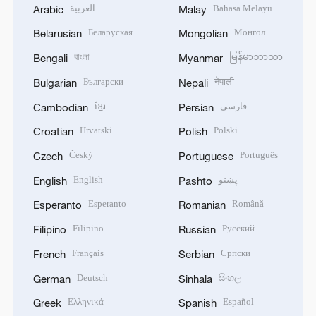
العربية
Bahasa Melayu
Arabic
Malay
Беларуская
Монгол
Belarusian
Mongolian
বাংলা
မြန်မာဘာသာ
Bengali
Myanmar
Български
नेपाली
Bulgarian
Nepali
ខ្មែរ
فارسی
Cambodian
Persian
Hrvatski
Polski
Croatian
Polish
Český
Português
Czech
Portuguese
English
پښتو
English
Pashto
Esperanto
Română
Esperanto
Romanian
Filipino
Русский
Filipino
Russian
Français
Српски
French
Serbian
Deutsch
සිංහල
German
Sinhala
Ελληνικά
Español
Greek
Spanish