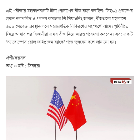
এই পরীক্ষায় মহাকাশযানটি চীনা গোলাপের বীজ বহন করছিল। লিহং-১ প্রকল্পের
প্রধান নকশাবিদ ও প্রকল্প কমান্ডার শি সিয়াওনিং জানান, বীজগুলো মহাকাশে
৩০০ সেকেন্ড অবস্থানকালে মহাজাগতিক বিকিরণের সংস্পর্শে আসে। পৃথিবীতে
ফিরে আসার পর বিজ্ঞানীরা এসব বীজ নিয়ে আরও গবেষণা করবেন। এবং একটি
‘অ্যারোস্পেস রোজ জার্মপ্লাজম ব্যাংক’ গড়ে তুলবেন বলে জানানো হয়।
ঐশী/ফয়সল
তথ্য ও ছবি : সিনহুয়া