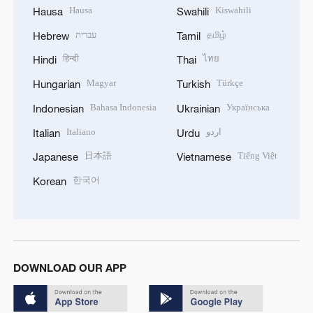
Hausa
Kiswahili
Hausa
Swahili
עברית
தமிழ்
Hebrew
Tamil
हिन्दी
ไทย
Hindi
Thai
Magyar
Türkçe
Hungarian
Turkish
Bahasa Indonesia
Українська
Indonesian
Ukrainian
Italiano
اردو
Italian
Urdu
日本語
Tiếng Việt
Japanese
Vietnamese
한국어
Korean
DOWNLOAD OUR APP