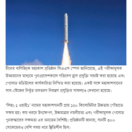
চীনের বাণিজ্যিক মহাকাশ প্রতিষ্ঠান সিএএস স্পেস জানিয়েছে, এই পরীক্ষামূলক
উড্ডয়নের মাধ্যমে পুনঃপ্রবেশকালে গতিবেগ হ্রাস প্রযুক্তি যাচাই করা হয়েছে এবং
পেলোড মডিউলের কার্যকারিতা নিশ্চিত করা হয়েছে। একই সঙ্গে মহাকাশযানের
সাব-স্টেজের নিখুঁত অবতরণ নিয়ন্ত্রণ প্রযুক্তির সাফল্যও দেখানো হয়েছে।
‘লিহং-১ ওয়াই১’ নামের মহাকাশযানটি প্রায় ১২০ কিলোমিটার উচ্চতায় পৌঁছাতে
সক্ষম হয়। কম খরচে উৎক্ষেপণ, উচ্চমাত্রার নমনীয়তা এবং পরীক্ষামূলক পেলোড
পুনরুদ্ধারের সক্ষমতা এর অন্যতম বৈশিষ্ট্য। প্রতিষ্ঠানটি জানায়, যানটি ৩০০
সেকেন্ডেরও বেশি সময় ধরে স্থিতিশীল ছিল।