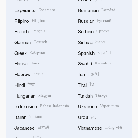
Esperanto
Română
Esperanto
Romanian
Filipino
Русский
Filipino
Russian
Français
Српски
French
Serbian
Deutsch
සිංහල
German
Sinhala
Ελληνικά
Español
Greek
Spanish
Hausa
Kiswahili
Hausa
Swahili
עברית
தமிழ்
Hebrew
Tamil
हिन्दी
ไทย
Hindi
Thai
Magyar
Türkçe
Hungarian
Turkish
Bahasa Indonesia
Українська
Indonesian
Ukrainian
Italiano
اردو
Italian
Urdu
日本語
Tiếng Việt
Japanese
Vietnamese