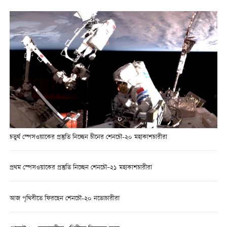
চতুর্থ স্পেসওয়াকের প্রস্তুতি নিচ্ছেন চীনের শেনচৌ-২০ মহাকাশচারীরা
প্রথম স্পেসওয়াকের প্রস্তুতি নিচ্ছেন শেনচৌ–২১ মহাকাশচারীরা
আজ পৃথিবীতে ফিরছেন শেনচৌ-২০ নভোচারীরা