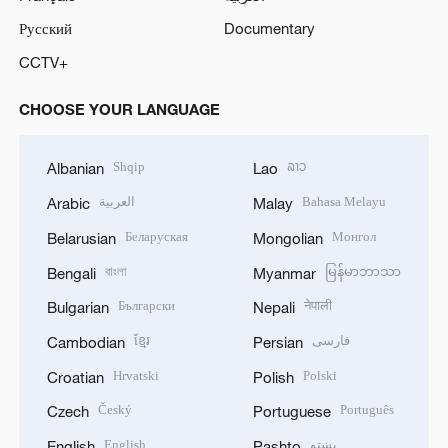
Русский
Documentary
CCTV+
CHOOSE YOUR LANGUAGE
Shqip
ລາວ
Albanian
Lao
العربية
Bahasa Melayu
Arabic
Malay
Беларуская
Монгол
Belarusian
Mongolian
বাংলা
မြန်မာဘာသာ
Bengali
Myanmar
Български
नेपाली
Bulgarian
Nepali
ខ្មែរ
فارسی
Cambodian
Persian
Hrvatski
Polski
Croatian
Polish
Český
Português
Czech
Portuguese
English
پښتو
English
Pashto