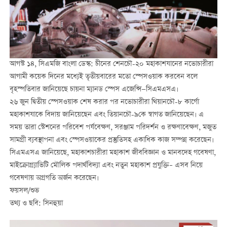
আগস্ট ১৪, সিএমজি বাংলা ডেস্ক: চীনের শেনচৌ-২০ মহাকাশযানের নভোচারীরা
আগামী কয়েক দিনের মধ্যেই তৃতীয়বারের মতো স্পেসওয়াক করবেন বলে
বৃহস্পতিবার জানিয়েছে চায়না ম্যানড স্পেস এজেন্সি—সিএমএসএ।
২৬ জুন দ্বিতীয় স্পেসওয়াক শেষ করার পর নভোচারীরা থিয়ানচৌ-৮ কার্গো
মহাকাশযাকে বিদায় জানিয়েছেন এবং তিয়ানচৌ-৯কে স্বাগত জানিয়েছেন। এ
সময় তারা স্টেশনের পরিবেশ পর্যবেক্ষণ, সরঞ্জাম পরিদর্শন ও রক্ষণাবেক্ষণ, মজুত
সামগ্রী ব্যবস্থাপনা এবং স্পেসওয়াকের প্রস্তুতিসহ একাধিক কাজ সম্পন্ন করেছেন।
সিএমএসএ জানিয়েছে, মহাকাশচারীরা মহাকাশ জীববিজ্ঞান ও মানবদেহ গবেষণা,
মাইক্রোগ্র্যাভিটি মৌলিক পদার্থবিদ্যা এবং নতুন মহাকাশ প্রযুক্তি– এসব নিয়ে
গবেষণায় অগ্রগতি অর্জন করেছেন।
ফয়সল/শুভ
তথ্য ও ছবি: সিনহুয়া