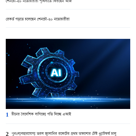
শেনচৌ-২০ নভোচারীরা পৃথিবীতে ফিরছেন আজ
রেকর্ড গড়তে চলেছেন শেনচৌ-২০ নভোচারীরা
1
চীনের বৈদেশিক বাণিজ্যে গতি দিচ্ছে এআই
2
পুনঃব্যবহারযোগ্য তরল জ্বালানির রকেটের প্রথম অফশোর টেস্ট প্ল্যাটফর্ম চালু