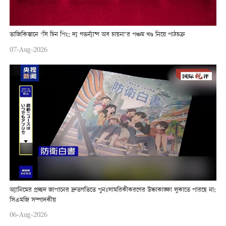
তাজিকিস্তানে ‘সি চিন পিং: দ্য গভর্ন্যান্স অব চায়না’র পঞ্চম খণ্ড নিয়ে পাঠচক্র
07-Aug-2026
অ্যানিমের প্রচ্ছদ জাপানের দ্রুতগতিতে পুনঃসামরিকীকরণের উচ্চাকাঙ্ক্ষা লুকাতে পারছে না:
সিএমজি সম্পাদকীয়
06-Aug-2026