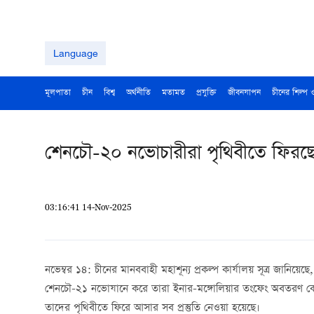
Language
মূলপাতা
চীন
বিশ্ব
অর্থনীতি
মতামত
প্রযুক্তি
জীবনযাপন
চীনের শিল্প 
শেনচৌ-২০ নভোচারীরা পৃথিবীতে ফির
03:16:41 14-Nov-2025
নভেম্বর ১৪: চীনের মানববাহী মহাশূন্য প্রকল্প কার্যালয় সূত্র জান
শেনচৌ-২১ নভোযানে করে তারা ইনার-মঙ্গোলিয়ার তংফেং অবতরণ কেন
তাদের পৃথিবীতে ফিরে আসার সব প্রস্তুতি নেওয়া হয়েছে।