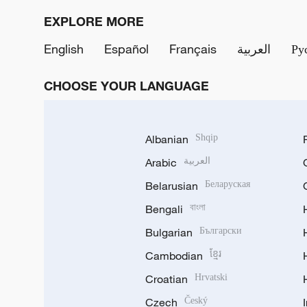
EXPLORE MORE
English
Español
Français
العربية
Ру
CHOOSE YOUR LANGUAGE
Albanian
Shqip
Arabic
العربية
Belarusian
Беларуская
Bengali
বাংলা
Bulgarian
Български
Cambodian
ខ្មែរ
Croatian
Hrvatski
Czech
Český