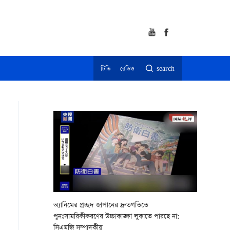
টিভি
রেডিও
search
অ্যানিমের প্রচ্ছদ জাপানের দ্রুতগতিতে
পুনঃসামরিকীকরণের উচ্চাকাঙ্ক্ষা লুকাতে পারছে না:
সিএমজি সম্পাদকীয়