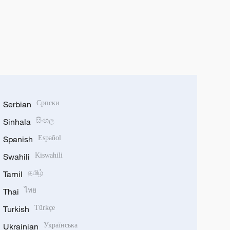
Serbian
Српски
Sinhala
සිංහල
Spanish
Español
Swahili
Kiswahili
Tamil
தமிழ்
Thai
ไทย
Turkish
Türkçe
Ukrainian
Українська