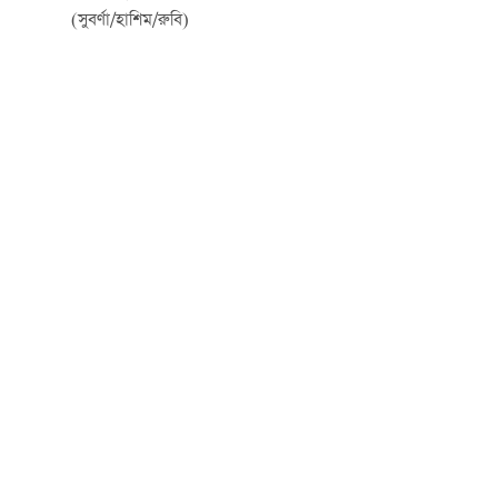
(সুবর্ণা/হাশিম/রুবি)