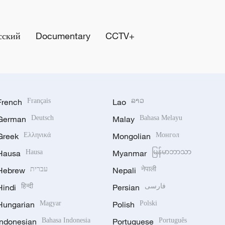
сский
Documentary
CCTV+
French
Français
Lao
ລາວ
German
Deutsch
Malay
Bahasa Melayu
Greek
Ελληνικά
Mongolian
Монгол
Hausa
Hausa
Myanmar
မြန်မာဘာသာ
Hebrew
עברית
Nepali
नेपाली
Hindi
हिन्दी
Persian
فارسی
Hungarian
Magyar
Polish
Polski
Indonesian
Bahasa Indonesia
Portuguese
Português