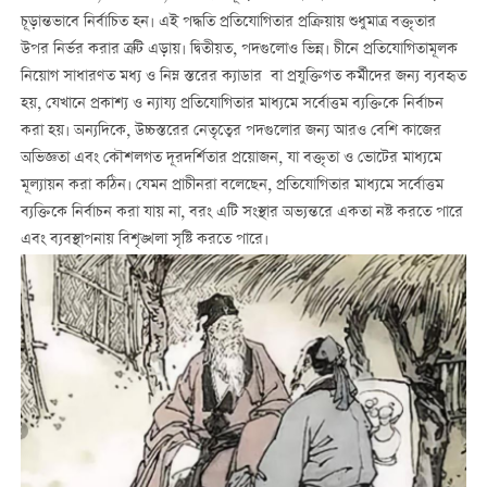
চূড়ান্তভাবে নির্বাচিত হন। এই পদ্ধতি প্রতিযোগিতার প্রক্রিয়ায় শুধুমাত্র বক্তৃতার
উপর নির্ভর করার ত্রুটি এড়ায়। দ্বিতীয়ত, পদগুলোও ভিন্ন। চীনে প্রতিযোগিতামূলক
নিয়োগ সাধারণত মধ্য ও নিম্ন স্তরের ক্যাডার বা প্রযুক্তিগত কর্মীদের জন্য ব্যবহৃত
হয়, যেখানে প্রকাশ্য ও ন্যায্য প্রতিযোগিতার মাধ্যমে সর্বোত্তম ব্যক্তিকে নির্বাচন
করা হয়। অন্যদিকে, উচ্চস্তরের নেতৃত্বের পদগুলোর জন্য আরও বেশি কাজের
অভিজ্ঞতা এবং কৌশলগত দূরদর্শিতার প্রয়োজন, যা বক্তৃতা ও ভোটের মাধ্যমে
মূল্যায়ন করা কঠিন। যেমন প্রাচীনরা বলেছেন, প্রতিযোগিতার মাধ্যমে সর্বোত্তম
ব্যক্তিকে নির্বাচন করা যায় না, বরং এটি সংস্থার অভ্যন্তরে একতা নষ্ট করতে পারে
এবং ব্যবস্থাপনায় বিশৃঙ্খলা সৃষ্টি করতে পারে।