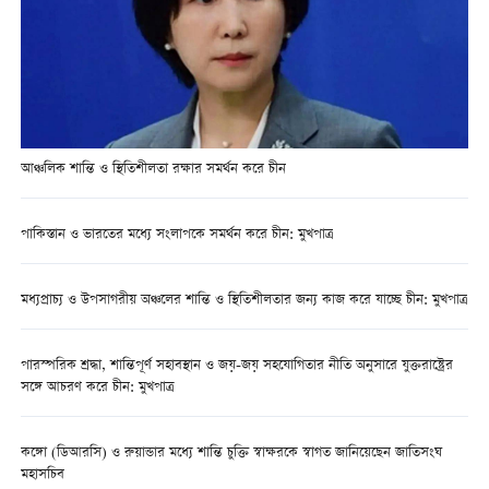
আঞ্চলিক শান্তি ও স্থিতিশীলতা রক্ষার সমর্থন করে চীন
পাকিস্তান ও ভারতের মধ্যে সংলাপকে সমর্থন করে চীন: মুখপাত্র
মধ্যপ্রাচ্য ও উপসাগরীয় অঞ্চলের শান্তি ও স্থিতিশীলতার জন্য কাজ করে যাচ্ছে চীন: মুখপাত্র
পারস্পরিক শ্রদ্ধা, শান্তিপূর্ণ সহাবস্থান ও জয়-জয় সহযোগিতার নীতি অনুসারে যুক্তরাষ্ট্রের
সঙ্গে আচরণ করে চীন: মুখপাত্র
কঙ্গো (ডিআরসি) ও রুয়ান্ডার মধ্যে শান্তি চুক্তি স্বাক্ষরকে স্বাগত জানিয়েছেন জাতিসংঘ
মহাসচিব