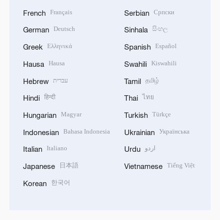
Français
Српски
French
Serbian
Deutsch
සිංහල
German
Sinhala
Ελληνικά
Español
Greek
Spanish
Hausa
Kiswahili
Hausa
Swahili
עברית
தமிழ்
Hebrew
Tamil
हिन्दी
ไทย
Hindi
Thai
Magyar
Türkçe
Hungarian
Turkish
Bahasa Indonesia
Українська
Indonesian
Ukrainian
Italiano
اردو
Italian
Urdu
日本語
Tiếng Việt
Japanese
Vietnamese
한국어
Korean