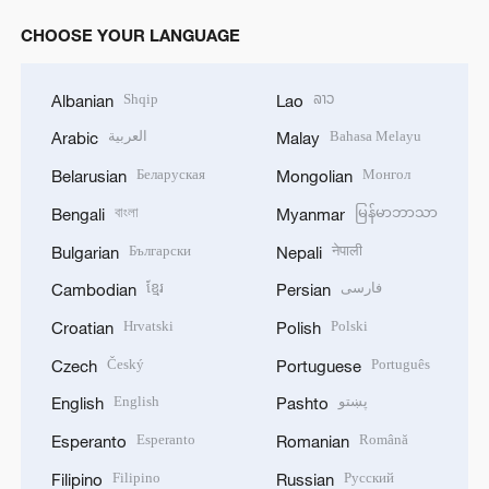
CHOOSE YOUR LANGUAGE
Shqip
ລາວ
Albanian
Lao
العربية
Bahasa Melayu
Arabic
Malay
Беларуская
Монгол
Belarusian
Mongolian
বাংলা
မြန်မာဘာသာ
Bengali
Myanmar
Български
नेपाली
Bulgarian
Nepali
ខ្មែរ
فارسی
Cambodian
Persian
Hrvatski
Polski
Croatian
Polish
Český
Português
Czech
Portuguese
English
پښتو
English
Pashto
Esperanto
Română
Esperanto
Romanian
Filipino
Русский
Filipino
Russian