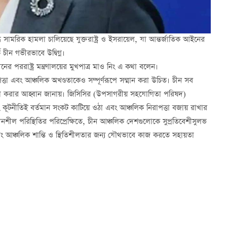
 সামরিক হামলা চালিয়েছে যুক্তরাষ্ট্র ও ইসরায়েল, যা আন্তর্জাতিক আইনের
চীন গভীরভাবে উদ্বিগ্ন।
ররাষ্ট্র মন্ত্রণালয়ের মুখপাত্র মাও নিং এ কথা বলেন।
্তা এবং আঞ্চলিক অখণ্ডতাকেও সম্পূর্ণরূপে সম্মান করা উচিত। চীন সব
 না করার আহ্বান জানায়। জিসিসির (উপসাগরীয় সহযোগিতা পরিষদ)
বং কূটনীতিই বর্তমান সংকট কাটিয়ে ওঠা এবং আঞ্চলিক নিরাপত্তা বজায় রাখার
ীল পরিস্থিতির পরিপ্রেক্ষিতে, চীন আঞ্চলিক দেশগুলোকে সুপ্রতিবেশীসুলভ
এবং আঞ্চলিক শান্তি ও স্থিতিশীলতার জন্য যৌথভাবে কাজ করতে সহায়তা