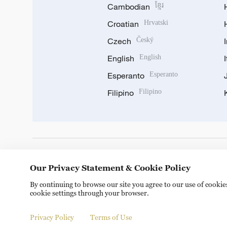
Cambodian
ខ្មែរ
Croatian
Hrvatski
Czech
Český
English
English
Esperanto
Esperanto
Filipino
Filipino
DOWNLOAD OUR APP
Our Privacy Statement & Cookie Policy
By continuing to browse our site you agree to our use of cooki
cookie settings through your browser.
Privacy Policy
Terms of Use
Copyright © 2024 CGTN.
京ICP备20000184号
京公网安