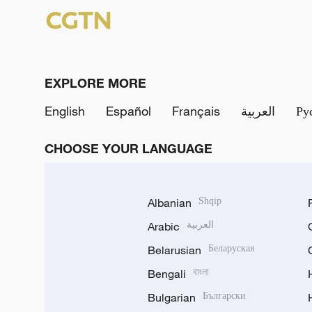
EXPLORE MORE
English
Español
Français
العربية
Ру
CHOOSE YOUR LANGUAGE
Albanian
Shqip
Arabic
العربية
Belarusian
Беларуская
Bengali
বাংলা
Bulgarian
Български