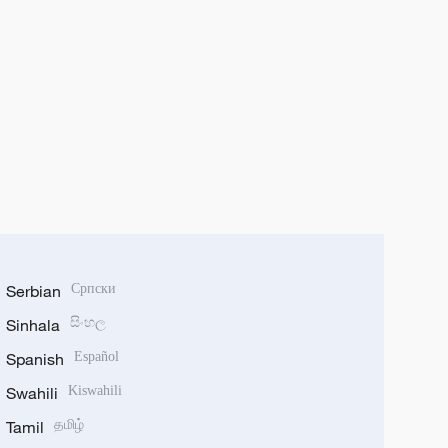
Serbian
Српски
Sinhala
සිංහල
Spanish
Español
Swahili
Kiswahili
Tamil
தமிழ்