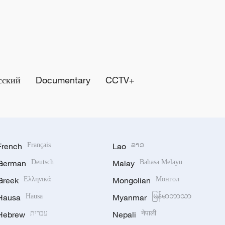
сский
Documentary
CCTV+
French
Français
Lao
ລາວ
German
Deutsch
Malay
Bahasa Melayu
Greek
Ελληνικά
Mongolian
Монгол
Hausa
Hausa
Myanmar
မြန်မာဘာသာ
Hebrew
עברית
Nepali
नेपाली