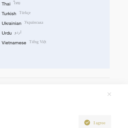
Thai
ไทย
Turkish
Türkçe
Ukrainian
Українська
Urdu
اردو
Vietnamese
Tiếng Việt
I agree
6