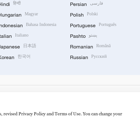
Hindi
हिन्दी
Persian
فارسی
Hungarian
Magyar
Polish
Polski
Indonesian
Bahasa Indonesia
Portuguese
Português
Italian
Italiano
Pashto
پښتو
Japanese
日本語
Romanian
Română
Korean
한국어
Russian
Русский
es, revised Privacy Policy and Terms of Use. You can change your
备 11010502050052号
Disinformation report hotline: 010-8506146