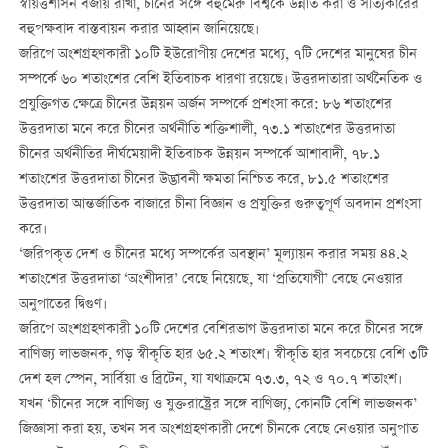
স্বায়ত্তশাসন বজায় রাখা, চীনের সঙ্গে বহুমেরু বিশ্বকে উন্নীত করা ও সত্যিকারের
বহুপক্ষবাদ বাস্তবায়ন করার আহ্বান জানিয়েছে।
জরিপে অংশগ্রহণকারী ১০টি ইউরোপীয় দেশের মধ্যে, ৭টি দেশের মানুষের চীন
সম্পর্কে ৬০ শতাংশের বেশি ইতিবাচক ধারণা রয়েছে। উত্তরদাতারা অর্থনৈতিক ও
প্রযুক্তিগত ক্ষেত্রে চীনের উন্নয়ন অর্জন সম্পর্কে প্রশংসা করে: ৮৬ শতাংশের
উত্তরদাতা মনে করে চীনের অর্থনীতি শক্তিশালী, ৭৩.১ শতাংশের উত্তরদাতা
চীনের অর্থনীতির দীর্ঘমেয়াদী ইতিবাচক উন্নয়ন সম্পর্কে আশাবাদী, ৭৮.১
শতাংশের উত্তরদাতা চীনের উদ্ভাবনী ক্ষমতা নিশ্চিত করে, ৮১.৫ শতাংশের
উত্তরদাতা আন্তর্জাতিক বাজারে চীনা বিজ্ঞান ও প্রযুক্তির গুরুত্বপূর্ণ অবদান প্রশংসা
করে।
‘জরিপকৃত দেশ ও চীনের মধ্যে সম্পর্কের অবস্থান’ মূল্যায়ন করার সময় ৪৪.২
শতাংশের উত্তরদাতা ‘অংশীদার’ বেছে নিয়েছে, যা ‘প্রতিযোগী’ বেছে নেওয়ার
অনুপাতের দ্বিগুণ।
জরিপে অংশগ্রহণকারী ১০টি দেশের বেশিরভাগ উত্তরদাতা মনে করে চীনের সঙ্গে
বাণিজ্য লাভজনক, গড় স্বীকৃতি হার ৬৫.২ শতাংশ। স্বীকৃতি হার সবচেয়ে বেশি ৩টি
দেশ হল স্পেন, সার্বিয়া ও ব্রিটেন, যা যথাক্রমে ৭৩.৩, ৭২ ও ৭০.৭ শতাংশ।
যখন ‘চীনের সঙ্গে বাণিজ্য ও যুক্তরাষ্ট্রের সঙ্গে বাণিজ্য, কোনটি বেশি লাভজনক’
জিজ্ঞাসা করা হয়, তখন সব অংশগ্রহণকারী দেশে চীনকে বেছে নেওয়ার অনুপাত