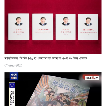
তাজিকিস্তানে ‘সি চিন পিং: দ্য গভর্ন্যান্স অব চায়না’র পঞ্চম খণ্ড নিয়ে পাঠচক্র
07-Aug-2026