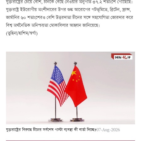
যুক্তরাষ্ট্রের চেয়ে বেশি, চীনকে বেছে নেওয়ার অনুপাত ৩৭.২ শতাংশে পৌঁছেছে।
যুক্তরাষ্ট্র ইউরোপীয় অংশীদারের উপর শুল্ক আরোপের পটভূমিতে, ব্রিটেন, ফ্রান্স,
জার্মানির ৬০ শতাংশেরও বেশি উত্তরদাতা চীনের সঙ্গে সহযোগিতা জোরদার করে
বিশ্ব অর্থনৈতিক অনিশ্চয়তা মোকাবিলার আহ্বান জানিয়েছে।
(তুহিনা/হাশিম/স্বর্ণা)
যুক্তরাষ্ট্রের বিরুদ্ধে চীনের সর্বশেষ পাল্টা ব্যবস্থা কী বার্তা দিচ্ছে?
07-Aug-2026