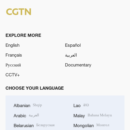
EXPLORE MORE
English
Español
Français
العربية
Русский
Documentary
CCTV+
CHOOSE YOUR LANGUAGE
Shqip
ລາວ
Albanian
Lao
العربية
Bahasa Melayu
Arabic
Malay
Беларуская
Монгол
Belarusian
Mongolian