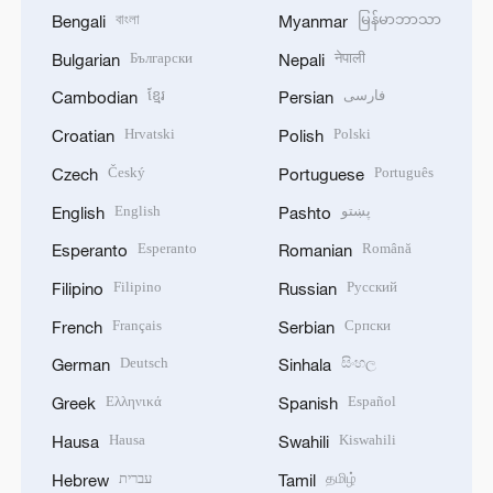
বাংলা
မြန်မာဘာသာ
Bengali
Myanmar
Български
नेपाली
Bulgarian
Nepali
ខ្មែរ
فارسی
Cambodian
Persian
Hrvatski
Polski
Croatian
Polish
Český
Português
Czech
Portuguese
English
پښتو
English
Pashto
Esperanto
Română
Esperanto
Romanian
Filipino
Русский
Filipino
Russian
Français
Српски
French
Serbian
Deutsch
සිංහල
German
Sinhala
Ελληνικά
Español
Greek
Spanish
Hausa
Kiswahili
Hausa
Swahili
עברית
தமிழ்
Hebrew
Tamil