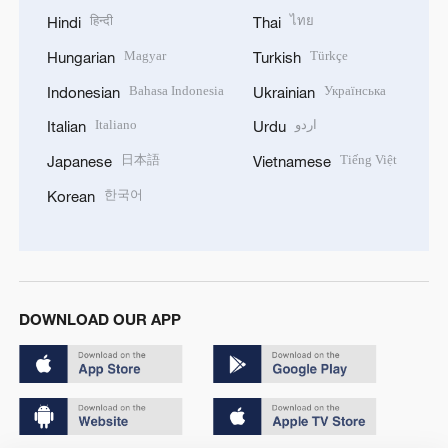
हिन्दी
ไทย
Hindi
Thai
Magyar
Türkçe
Hungarian
Turkish
Bahasa Indonesia
Українська
Indonesian
Ukrainian
Italiano
اردو
Italian
Urdu
日本語
Tiếng Việt
Japanese
Vietnamese
한국어
Korean
DOWNLOAD OUR APP