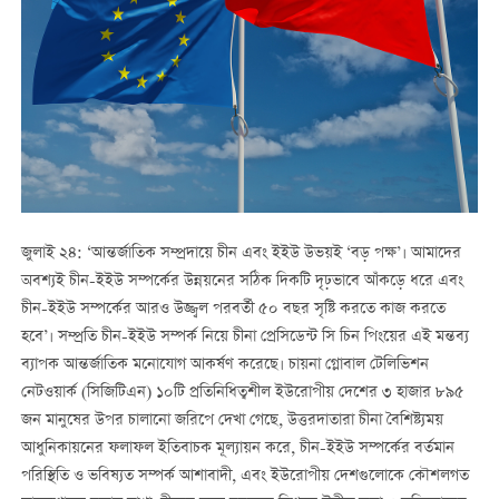
জুলাই ২৪: ‘আন্তর্জাতিক সম্প্রদায়ে চীন এবং ইইউ উভয়ই ‘বড় পক্ষ’। আমাদের
অবশ্যই চীন-ইইউ সম্পর্কের উন্নয়নের সঠিক দিকটি দৃঢ়ভাবে আঁকড়ে ধরে এবং
চীন-ইইউ সম্পর্কের আরও উজ্জ্বল পরবর্তী ৫০ বছর সৃষ্টি করতে কাজ করতে
হবে’। সম্প্রতি চীন-ইইউ সম্পর্ক নিয়ে চীনা প্রেসিডেন্ট সি চিন পিংয়ের এই মন্তব্য
ব্যাপক আন্তর্জাতিক মনোযোগ আকর্ষণ করেছে। চায়না গ্লোবাল টেলিভিশন
নেটওয়ার্ক (সিজিটিএন) ১০টি প্রতিনিধিত্বশীল ইউরোপীয় দেশের ৩ হাজার ৮৯৫
জন মানুষের উপর চালানো জরিপে দেখা গেছে, উত্তরদাতারা চীনা বৈশিষ্ট্যময়
আধুনিকায়নের ফলাফল ইতিবাচক মূল্যায়ন করে, চীন-ইইউ সম্পর্কের বর্তমান
পরিস্থিতি ও ভবিষ্যত সম্পর্ক আশাবাদী, এবং ইউরোপীয় দেশগুলোকে কৌশলগত