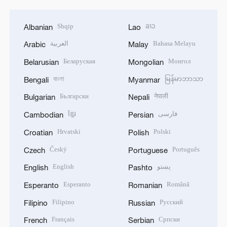
Shqip
ລາວ
Albanian
Lao
العربية
Bahasa Melayu
Arabic
Malay
Беларуская
Монгол
Belarusian
Mongolian
বাংলা
မြန်မာဘာသာ
Bengali
Myanmar
Български
नेपाली
Bulgarian
Nepali
ខ្មែរ
فارسی
Cambodian
Persian
Hrvatski
Polski
Croatian
Polish
Český
Português
Czech
Portuguese
English
پښتو
English
Pashto
Esperanto
Română
Esperanto
Romanian
Filipino
Русский
Filipino
Russian
Français
Српски
French
Serbian