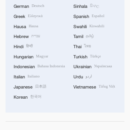
Deutsch
සිංහල
German
Sinhala
Ελληνικά
Español
Greek
Spanish
Hausa
Kiswahili
Hausa
Swahili
עברית
தமிழ்
Hebrew
Tamil
हिन्दी
ไทย
Hindi
Thai
Magyar
Türkçe
Hungarian
Turkish
Bahasa Indonesia
Українська
Indonesian
Ukrainian
Italiano
اردو
Italian
Urdu
日本語
Tiếng Việt
Japanese
Vietnamese
한국어
Korean