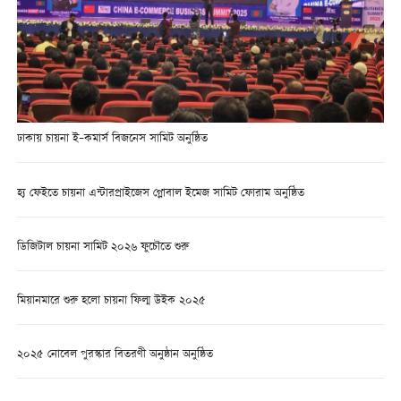
ঢাকায় চায়না ই–কমার্স বিজনেস সামিট অনুষ্ঠিত
হ্য ফেইতে চায়না এন্টারপ্রাইজেস গ্লোবাল ইমেজ সামিট ফোরাম অনুষ্ঠিত
ডিজিটাল চায়না সামিট ২০২৬ ফুচৌতে শুরু
মিয়ানমারে শুরু হলো চায়না ফিল্ম উইক ২০২৫
২০২৫ নোবেল পুরস্কার বিতরণী অনুষ্ঠান অনুষ্ঠিত