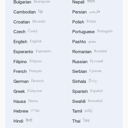
Български
नेपाली
Bulgarian
Nepali
ខ្មែរ
فارسی
Cambodian
Persian
Hrvatski
Polski
Croatian
Polish
Český
Português
Czech
Portuguese
English
پښتو
English
Pashto
Esperanto
Română
Esperanto
Romanian
Filipino
Русский
Filipino
Russian
Français
Српски
French
Serbian
Deutsch
සිංහල
German
Sinhala
Ελληνικά
Español
Greek
Spanish
Hausa
Kiswahili
Hausa
Swahili
עברית
தமிழ்
Hebrew
Tamil
हिन्दी
ไทย
Hindi
Thai