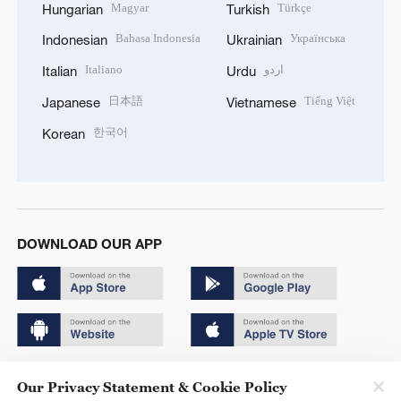
Magyar
Türkçe
Hungarian
Turkish
Bahasa Indonesia
Українська
Indonesian
Ukrainian
Italiano
اردو
Italian
Urdu
日本語
Tiếng Việt
Japanese
Vietnamese
한국어
Korean
DOWNLOAD OUR APP
Copyright © 2024 CGTN.
Our Privacy Statement & Cookie Policy