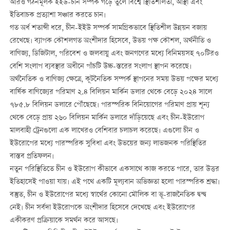
আরও গঠনমূলক ইইউ-চীন সম্পর্ক গড়ে তুলে বিশ্বে স্থিতিশীলতা, আস্থা এবং
ইতিবাচক প্রত্যাশা সঞ্চার করতে চান।
গত অর্ধ শতাব্দী ধরে, চীন-ইইউ সম্পর্ক সামগ্রিকভাবে স্থিতিশীল উন্নয়ন বজায়
রেখেছে। ব্যাপক কৌশলগত অংশীদার হিসেবে, উভয় পক্ষ কৌশল, অর্থনীতি ও
বাণিজ্য, ডিজিটাল, পরিবেশ ও জলবায়ু এবং জনগণের মধ্যে বিনিময়সহ ৭০টিরও
বেশি সংলাপ ব্যবস্থার অধীনে পাঁচটি উচ্চ-স্তরের সংলাপ স্থাপন করেছে।
অর্থনৈতিক ও বাণিজ্য ক্ষেত্রে, কূটনৈতিক সম্পর্ক স্থাপনের সময় উভয় পক্ষের মধ্যে
বার্ষিক বাণিজ্যের পরিমাণ ২.৪ বিলিয়ন মার্কিন ডলার থেকে বেড়ে ২০২৪ সালে
৭৮৫.৮ বিলিয়ন ডলারে পৌঁছেছে। পারস্পরিক বিনিয়োগের পরিমাণ প্রায় শূন্য
থেকে বেড়ে প্রায় ২৬০ বিলিয়ন মার্কিন ডলারে দাঁড়িয়েছে এবং চীন-ইউরোপ
মালবাহী ট্রেনগুলো এক লাখেরও বেশিবার চলাচল করেছে। এগুলো চীন ও
ইউরোপের মধ্যে পারস্পরিক সুবিধা এবং উভয়ের জন্য লাভজনক পরিস্থিতির
বাস্তব প্রতিফলন।
নতুন পরিস্থিতিতে চীন ও ইউরোপ কীভাবে একসাথে কাজ করতে পারে, তার উত্তর
ইতিহাসেই পাওয়া যায়। এই পথে একটি মূল্যবান অভিজ্ঞতা হলো পারস্পরিক শ্রদ্ধা।
বস্তুত, চীন ও ইউরোপের মধ্যে স্বার্থের কোনো মৌলিক বা ভূ-রাজনৈতিক দ্বন্দ্ব
নেই। চীন সর্বদা ইউরোপকে অংশীদার হিসেবে দেখেছে এবং ইউরোপের
একীকরণ প্রক্রিয়াকে সমর্থন করে আসছে।