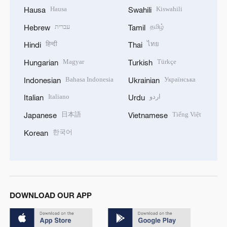
Hausa
Kiswahili
Hausa
Swahili
עברית
தமிழ்
Hebrew
Tamil
हिन्दी
ไทย
Hindi
Thai
Magyar
Türkçe
Hungarian
Turkish
Bahasa Indonesia
Українська
Indonesian
Ukrainian
Italiano
اردو
Italian
Urdu
日本語
Tiếng Việt
Japanese
Vietnamese
한국어
Korean
DOWNLOAD OUR APP