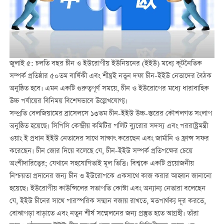
জুলাই ৫: চলতি বছর চীন ও ইউরোপীয় ইউনিয়নের (ইইউ) মধ্যে কূটনৈতিক
সম্পর্ক প্রতিষ্ঠার ৫০তম বার্ষিকী এবং শীঘ্রই নতুন দফা চীন-ইইউ নেতাদের বৈঠক
অনুষ্ঠিত হবে। এমন একটি গুরুত্বপূর্ণ সময়ে, চীন ও ইউরোপের মধ্যে ধারাবাহিক
উচ্চ পর্যায়ের বিনিময় বিশেষভাবে উল্লেখযোগ্য।
সম্প্রতি বেলজিয়ামের ব্রাসেলসে ১৩তম চীন-ইইউ উচ্চ-স্তরের কৌশলগত সংলাপ
অনুষ্ঠিত হয়েছে। সিপিসি কেন্দ্রীয় কমিটির পলিট ব্যুরোর সদস্য এবং পররাষ্ট্রমন্ত্রী
ওয়াং ই প্রধান ইইউ নেতাদের সাথে সাক্ষাৎ করেছেন এবং জার্মানি ও ফ্রান্স সফর
করেছেন। চীন জোর দিয়ে বলেছে যে, চীন-ইইউ সম্পর্ক প্রতিপক্ষের চেয়ে
অংশীদারিত্বের; যেখানে সহযোগিতাই মূল ভিত্তি। বিশ্বকে একটি প্রয়োজনীয়
নিশ্চয়তা প্রদানের জন্য চীন ও ইউরোপকে একসাথে কাজ করার আহ্বান জানানো
হয়েছে। ইউরোপীয় কাউন্সিলের সভাপতি কোস্টা এবং অন্যান্য নেতারা বলেছেন
যে, ইইউ চীনের সাথে পারস্পরিক সম্মান বজায় রাখতে, মতপার্থক্য দূর করতে,
বোঝাপড়া বাড়াতে এবং নতুন শীর্ষ সম্মেলনের জন্য প্রস্তুত হতে আগ্রহী। তাঁরা