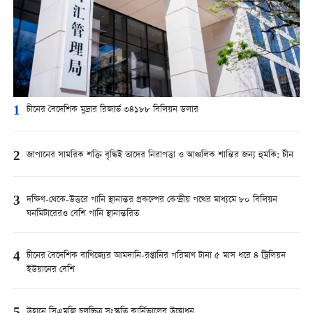
1
চীনের বৈদেশিক মুদ্রার রিজার্ভ ৩৪১৮৮ বিলিয়ন ডলার
2
জাপানের সামরিক শক্তি বৃদ্ধিই তাদের নিরাপত্তা ও আঞ্চলিক শান্তির জন্য হুমকি: চীন
3
দক্ষিণ-থেকে-উত্তরে পানি স্থানান্তর প্রকল্পের কেন্দ্রীয় পথের মাধ্যমে ৮০ বিলিয়ন
ঘনমিটারেরও বেশি পানি স্থানান্তরিত
4
চীনের বৈদেশিক বাণিজ্যের আমদানি-রপ্তানির পরিমাণ টানা ৫ মাস ধরে ৪ ট্রিলিয়ন
ইউয়ানের বেশি
উহানে সিএমজি চলচ্চিত্র সংস্কৃতি কার্নিভালের উদ্বোধন