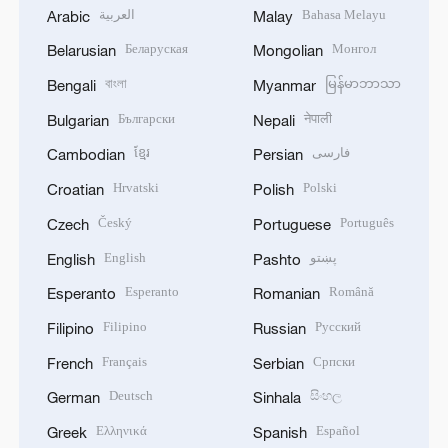
العربية
Bahasa Melayu
Arabic
Malay
Беларуская
Монгол
Belarusian
Mongolian
বাংলা
မြန်မာဘာသာ
Bengali
Myanmar
Български
नेपाली
Bulgarian
Nepali
ខ្មែរ
فارسی
Cambodian
Persian
Hrvatski
Polski
Croatian
Polish
Český
Português
Czech
Portuguese
English
پښتو
English
Pashto
Esperanto
Română
Esperanto
Romanian
Filipino
Русский
Filipino
Russian
Français
Српски
French
Serbian
Deutsch
සිංහල
German
Sinhala
Ελληνικά
Español
Greek
Spanish