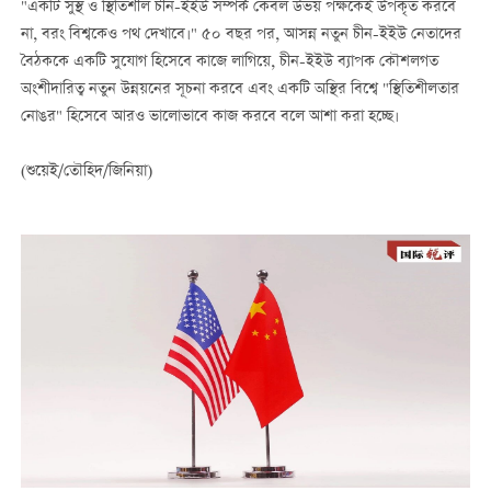
"একটি সুস্থ ও স্থিতিশীল চীন-ইইউ সম্পর্ক কেবল উভয় পক্ষকেই উপকৃত করবে
না, বরং বিশ্বকেও পথ দেখাবে।" ৫০ বছর পর, আসন্ন নতুন চীন-ইইউ নেতাদের
বৈঠককে একটি সুযোগ হিসেবে কাজে লাগিয়ে, চীন-ইইউ ব্যাপক কৌশলগত
অংশীদারিত্ব নতুন উন্নয়নের সূচনা করবে এবং একটি অস্থির বিশ্বে "স্থিতিশীলতার
নোঙর" হিসেবে আরও ভালোভাবে কাজ করবে বলে আশা করা হচ্ছে।
(শুয়েই/তৌহিদ/জিনিয়া)