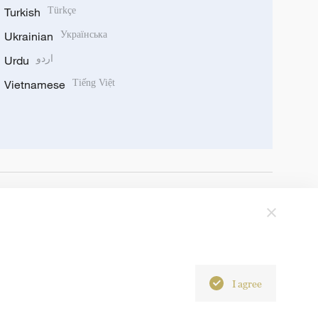
Turkish
Türkçe
Ukrainian
Українська
Urdu
اردو
Vietnamese
Tiếng Việt
I agree
6