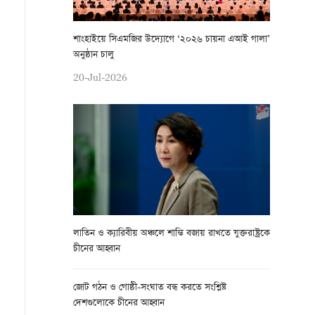
শাংহাইয়ে সিএমজির উদ্যোগে ‘২০২৬ চায়না এআই গালা’
অনুষ্ঠান চালু
20-Jul-2026
লাতিন ও ক্যারিবীয় অঞ্চলে শান্তি বজায় রাখতে যুক্তরাষ্ট্রকে
চীনের আহ্বান
জোট গঠন ও গোষ্ঠী-সংঘাত বন্ধ করতে সংশ্লিষ্ট
দেশগুলোকে চীনের আহ্বান