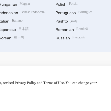
Hungarian
Magyar
Polish
Polski
Indonesian
Bahasa Indonesia
Portuguese
Português
Italian
Italiano
Pashto
پښتو
Japanese
日本語
Romanian
Română
Korean
한국어
Russian
Русский
es, revised Privacy Policy and Terms of Use. You can change your
备 11010502050052号
Disinformation report hotline: 010-8506146