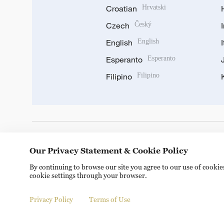
Croatian
Hrvatski
Czech
Český
English
English
Esperanto
Esperanto
Filipino
Filipino
DOWNLOAD OUR APP
Our Privacy Statement & Cookie Policy
By continuing to browse our site you agree to our use of cooki
cookie settings through your browser.
Privacy Policy
Terms of Use
Copyright © 2024 CGTN.
京ICP备20000184号
京公网安