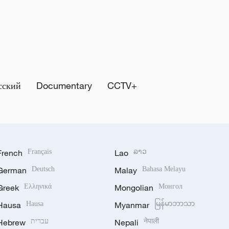
сский
Documentary
CCTV+
French
Français
Lao
ລາວ
German
Deutsch
Malay
Bahasa Melayu
Greek
Ελληνικά
Mongolian
Монгол
Hausa
Hausa
Myanmar
မြန်မာဘာသာ
Hebrew
עברית
Nepali
नेपाली