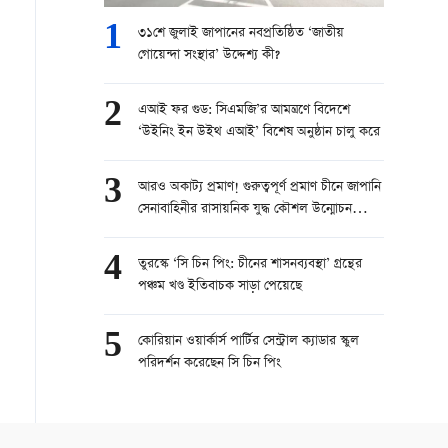
1
৩১শে জুলাই জাপানের নবপ্রতিষ্ঠিত ‘জাতীয়
গোয়েন্দা সংস্থার’ উদ্দেশ্য কী?
2
এআই ফর গুড: সিএমজি’র আমন্ত্রণে বিদেশে
‘উইনিং ইন উইথ এআই’ বিশেষ অনুষ্ঠান চালু করে
3
আরও অকাট্য প্রমাণ! গুরুত্বপূর্ণ প্রমাণ চীনে জাপানি
সেনাবাহিনীর রাসায়নিক যুদ্ধ কৌশল উন্মোচন
করেছে
4
তুরস্কে ‘সি চিন পিং: চীনের শাসনব্যবস্থা’ গ্রন্থের
পঞ্চম খণ্ড ইতিবাচক সাড়া পেয়েছে
5
কোরিয়ান ওয়ার্কার্স পার্টির সেন্ট্রাল ক্যাডার স্কুল
পরিদর্শন করেছেন সি চিন পিং