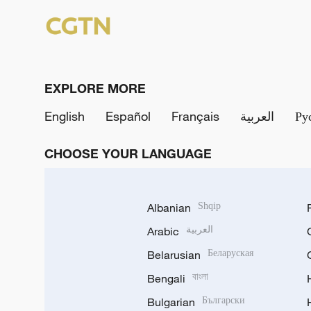
EXPLORE MORE
English
Español
Français
العربية
Ру
CHOOSE YOUR LANGUAGE
Albanian
Shqip
Arabic
العربية
Belarusian
Беларуская
Bengali
বাংলা
Bulgarian
Български