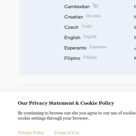
Cambodian
ខ្មែរ
Croatian
Hrvatski
Czech
Český
English
English
Esperanto
Esperanto
Filipino
Filipino
DOWNLOAD OUR APP
Our Privacy Statement & Cookie Policy
By continuing to browse our site you agree to our use of cooki
cookie settings through your browser.
Privacy Policy
Terms of Use
Copyright © 2024 CGTN.
京ICP备20000184号
京公网安