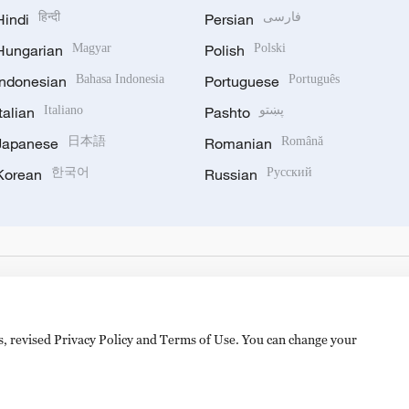
Hindi
हिन्दी
Persian
فارسی
Hungarian
Magyar
Polish
Polski
Indonesian
Bahasa Indonesia
Portuguese
Português
Italian
Italiano
Pashto
پښتو
Japanese
日本語
Romanian
Română
Korean
한국어
Russian
Русский
es, revised Privacy Policy and Terms of Use. You can change your
备 11010502050052号
Disinformation report hotline: 010-8506146