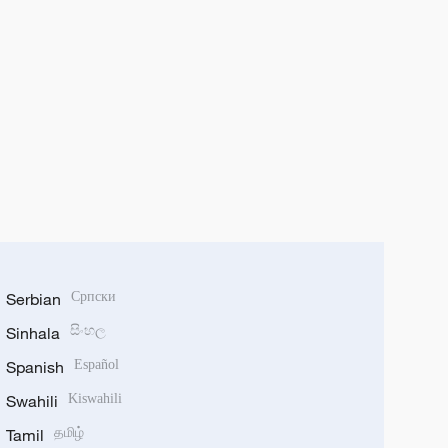
Serbian
Српски
Sinhala
සිංහල
Spanish
Español
Swahili
Kiswahili
Tamil
தமிழ்