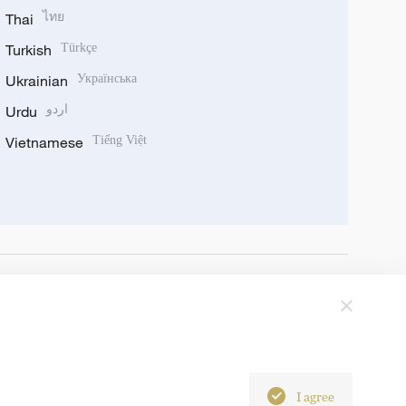
Thai
ไทย
Turkish
Türkçe
Ukrainian
Українська
Urdu
اردو
Vietnamese
Tiếng Việt
I agree
6