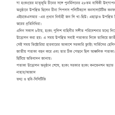
যা হংকংয়ের মাতৃভূমি চীনের সঙ্গে পুনর্মিলনের ২৮তম বার্ষিকী উদ্‌যা
অনুষ্ঠানে উপস্থিত ছিলেন চীনা পিপলস পলিটিক্যাল কনসালটেটিভ কনফা
এইচকেএসআর –এর প্রধান নির্বাহী জন লি খা-ছিউ। এছাড়াও উপস্থিত ছিলে
স্তরের প্রতিনিধিরা।
এদিন সকাল ৮টায়, হংকং পুলিশ বাহিনীর সঙ্গীত পরিবেশনার মধ্যে দ
উত্তোলন করা হয়। এ সময় উপস্থিত সবাই পতাকার দিকে তাকিয়ে জাতীয়
সেই সময় ভিক্টোরিয়া হারবারের আকাশে সরকারি ফ্লাইং সার্ভিসের হেলি
জাতীয় পতাকা বহন করে এবং তার ঠিক পেছনে ছিল আঞ্চলিক পতাকা।
ছিটিয়ে অভিবাদন জানায়।
পতাকা উত্তোলন অনুষ্ঠান শেষে, হংকং সরকার হংকং কনভেনশন অ্যান্ড 
নাহার/আজাদ
তথ্য ও ছবি-সিসিটিভি