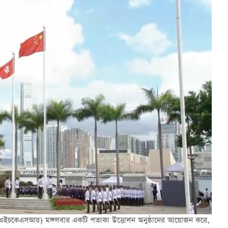
ং(এইচকেএসআর) মঙ্গলবার একটি পতাকা উত্তোলন অনুষ্ঠানের আয়োজন করে,