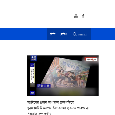
টিভি
রেডিও
search
অ্যানিমের প্রচ্ছদ জাপানের দ্রুতগতিতে
পুনঃসামরিকীকরণের উচ্চাকাঙ্ক্ষা লুকাতে পারছে না:
সিএমজি সম্পাদকীয়