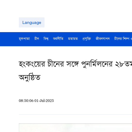
Language
মূলপাতা
চীন
বিশ্ব
অর্থনীতি
মতামত
প্রযুক্তি
জীবনযাপন
চীনের শিল্প 
হংকংয়ের চীনের সঙ্গে পুনর্মিলনের ২৮তম
অনুষ্ঠিত
08:50:06 01-Jul-2025