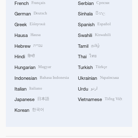
Français
Српски
French
Serbian
Deutsch
සිංහල
German
Sinhala
Ελληνικά
Español
Greek
Spanish
Hausa
Kiswahili
Hausa
Swahili
עברית
தமிழ்
Hebrew
Tamil
हिन्दी
ไทย
Hindi
Thai
Magyar
Türkçe
Hungarian
Turkish
Bahasa Indonesia
Українська
Indonesian
Ukrainian
Italiano
اردو
Italian
Urdu
日本語
Tiếng Việt
Japanese
Vietnamese
한국어
Korean