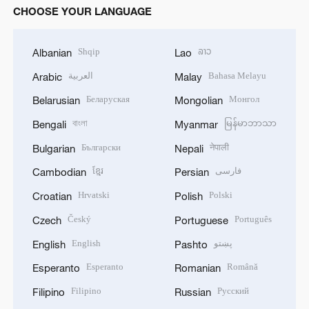
CHOOSE YOUR LANGUAGE
Shqip
ລາວ
Albanian
Lao
العربية
Bahasa Melayu
Arabic
Malay
Беларуская
Монгол
Belarusian
Mongolian
বাংলা
မြန်မာဘာသာ
Bengali
Myanmar
Български
नेपाली
Bulgarian
Nepali
ខ្មែរ
فارسی
Cambodian
Persian
Hrvatski
Polski
Croatian
Polish
Český
Português
Czech
Portuguese
English
پښتو
English
Pashto
Esperanto
Română
Esperanto
Romanian
Filipino
Русский
Filipino
Russian