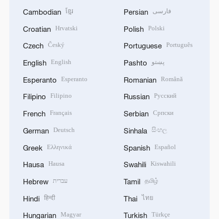
ខ្មែរ
فارسی
Cambodian
Persian
Hrvatski
Polski
Croatian
Polish
Český
Português
Czech
Portuguese
English
پښتو
English
Pashto
Esperanto
Română
Esperanto
Romanian
Filipino
Русский
Filipino
Russian
Français
Српски
French
Serbian
Deutsch
සිංහල
German
Sinhala
Ελληνικά
Español
Greek
Spanish
Hausa
Kiswahili
Hausa
Swahili
עברית
தமிழ்
Hebrew
Tamil
हिन्दी
ไทย
Hindi
Thai
Magyar
Türkçe
Hungarian
Turkish