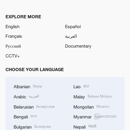
EXPLORE MORE
English
Español
Français
العربية
Русский
Documentary
CCTV+
CHOOSE YOUR LANGUAGE
Shqip
ລາວ
Albanian
Lao
العربية
Bahasa Melayu
Arabic
Malay
Беларуская
Монгол
Belarusian
Mongolian
বাংলা
မြန်မာဘာသာ
Bengali
Myanmar
Български
नेपाली
Bulgarian
Nepali