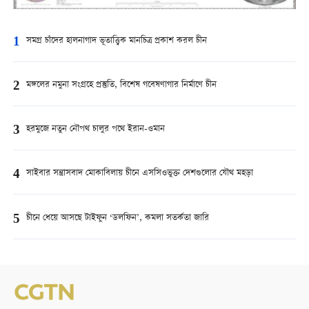
1
সমগ্র চাঁদের হালনাগাদ ভূতাত্ত্বিক মানচিত্র প্রকাশ করল চীন
2
মঙ্গলের নমুনা সংগ্রহে প্রস্তুতি, বিশেষ গবেষণাগার নির্মাণে চীন
3
হরমুজে নতুন নৌপথ চালুর পথে ইরান-ওমান
4
সাইবার সন্ত্রাসবাদ মোকাবিলায় চীনে এসসিওভুক্ত দেশগুলোর যৌথ মহড়া
5
চীনে ধেয়ে আসছে টাইফুন ‘ডলফিন’, কমলা সতর্কতা জারি