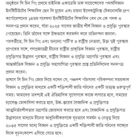
অনুষ্ঠানে সি চিন পিং প্রথমে চাইনিজ একাডেমি অফ সায়েন্সেসের পদার্থবিজ্ঞান
ইনস্টিটিউটের শিক্ষাবিদ ছেন লি চুয়েন এবং চায়না ইলেকট্রনিক্স টেকনোলজি গ্রুপ
কর্পোরেশনের ১৪তম গবেষণা ইনস্টিটিউটের শিক্ষাবিদ বেন দে-কে পদক ও
সনদপত্র প্রদান করেন, যাঁরা ২০২৫ সালের জাতীয় শীর্ষ বিজ্ঞান ও প্রযুক্তি পুরস্কার
পেয়েছেন। তিনি তাঁদের সঙ্গে উষ্ণভাবে করমর্দন করে অভিনন্দন জানান।
পরবর্তীতে, সি চিন পিং এবং অন্যান্য পার্টি’র ও রাষ্ট্রীয় নেতারা, উক্ত দুই পুরস্কার
প্রাপকের সঙ্গে, গণপ্রজাতন্ত্রী চীনের রাষ্ট্রীয় প্রাকৃতিক বিজ্ঞান পুরস্কার, রাষ্ট্রীয়
প্রযুক্তিগত উদ্ভাবন পুরস্কার, রাষ্ট্রীয় বিজ্ঞান ও প্রযুক্তি অগ্রগতি পুরস্কার এবং
আন্তর্জাতিক বিজ্ঞান ও প্রযুক্তি সহযোগিতা পুরস্কার প্রাপ্ত প্রতিনিধিদের সনদপত্র
প্রদান করেন।
ভাষণে সি চিন পিং জোর দিয়ে বলেন যে, পঞ্চদশ পাঁচসালা পরিকল্পনা সময়কাল
বিজ্ঞান ও প্রযুক্তির মাধ্যমে একটি শক্তিশালী জাতি গঠনের একটি অত্যন্ত গুরুত্বপূর্ণ
সময়। আমাদের অবশ্যই এই ঐতিহাসিক সুযোগকে কাজে লাগাতে হবে, সময়ের
চ্যালেঞ্জ মোকাবিলা করতে হবে, উচ্চ-স্তরের বৈজ্ঞানিক ও প্রযুক্তিগত
আত্মনির্ভরশীলতার অগ্রগতি জোরদার করতে হবে এবং বৈজ্ঞানিক ও প্রযুক্তিগত
উদ্ভাবনের মাধ্যমে চীনের আধুনিকীকরণকে দৃঢ়ভাবে সমর্থন ও নেতৃত্ব দিয়ে
২০৩৫ সালের মধ্যে বিজ্ঞান ও প্রযুক্তিতে একটি শক্তিশালী জাতি গঠনের লক্ষ্যের
দিকে দৃঢ়সংকল্পে এগিয়ে যেতে হবে।