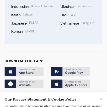
Bahasa Indonesia
Українська
Indonesian
Ukrainian
Italiano
اردو
Italian
Urdu
日本語
Tiếng Việt
Japanese
Vietnamese
한국어
Korean
DOWNLOAD OUR APP
Copyright © 2024 CGTN.
Our Privacy Statement & Cookie Policy
京ICP备20000184号
By continuing to browse our site you agree to our use of cookies, revised