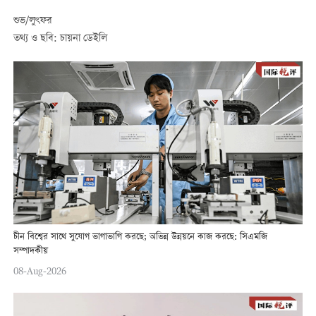
শুভ/লুৎফর
তথ্য ও ছবি: চায়না ডেইলি
চীন বিশ্বের সাথে সুযোগ ভাগাভাগি করছে; অভিন্ন উন্নয়নে কাজ করছে: সিএমজি
সম্পাদকীয়
08-Aug-2026