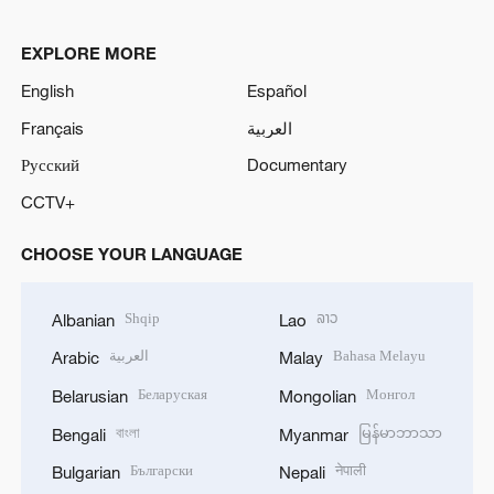
EXPLORE MORE
English
Español
Français
العربية
Русский
Documentary
CCTV+
CHOOSE YOUR LANGUAGE
Shqip
ລາວ
Albanian
Lao
العربية
Bahasa Melayu
Arabic
Malay
Беларуская
Монгол
Belarusian
Mongolian
বাংলা
မြန်မာဘာသာ
Bengali
Myanmar
Български
नेपाली
Bulgarian
Nepali