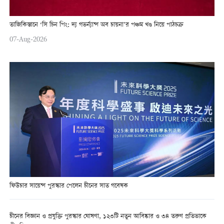
তাজিকিস্তানে ‘সি চিন পিং: দ্য গভর্ন্যান্স অব চায়না’র পঞ্চম খণ্ড নিয়ে পাঠচক্র
07-Aug-2026
ফিউচার সায়েন্স পুরস্কার পেলেন চীনের সাত গবেষক
চীনের বিজ্ঞান ও প্রযুক্তি পুরস্কার ঘোষণা, ১২৩টি নতুন আবিষ্কার ও ৩৪ তরুণ প্রতিভাকে