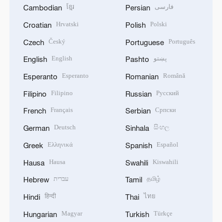
ខ្មែរ
فارسی
Cambodian
Persian
Hrvatski
Polski
Croatian
Polish
Český
Português
Czech
Portuguese
English
پښتو
English
Pashto
Esperanto
Română
Esperanto
Romanian
Filipino
Русский
Filipino
Russian
Français
Српски
French
Serbian
Deutsch
සිංහල
German
Sinhala
Ελληνικά
Español
Greek
Spanish
Hausa
Kiswahili
Hausa
Swahili
עברית
தமிழ்
Hebrew
Tamil
हिन्दी
ไทย
Hindi
Thai
Magyar
Türkçe
Hungarian
Turkish