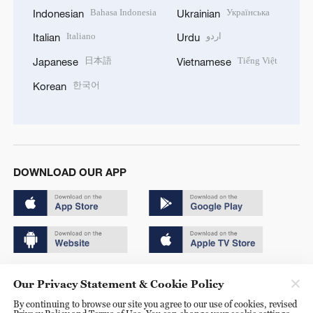
Bahasa Indonesia
Українська
Indonesian
Ukrainian
Italiano
اردو
Italian
Urdu
日本語
Tiếng Việt
Japanese
Vietnamese
한국어
Korean
DOWNLOAD OUR APP
Copyright © 2024 CGTN.
Our Privacy Statement & Cookie Policy
京ICP备20000184号
By continuing to browse our site you agree to our use of cookies, revised