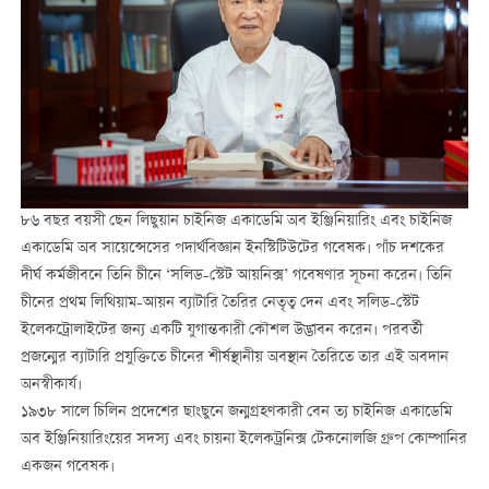
৮৬ বছর বয়সী ছেন লিছুয়ান চাইনিজ একাডেমি অব ইঞ্জিনিয়ারিং এবং চাইনিজ
একাডেমি অব সায়েন্সেসের পদার্থবিজ্ঞান ইনস্টিটিউটের গবেষক। পাঁচ দশকের
দীর্ঘ কর্মজীবনে তিনি চীনে ‘সলিড-স্টেট আয়নিক্স’ গবেষণার সূচনা করেন। তিনি
চীনের প্রথম লিথিয়াম-আয়ন ব্যাটারি তৈরির নেতৃত্ব দেন এবং সলিড-স্টেট
ইলেকট্রোলাইটের জন্য একটি যুগান্তকারী কৌশল উদ্ভাবন করেন। পরবর্তী
প্রজন্মের ব্যাটারি প্রযুক্তিতে চীনের শীর্ষস্থানীয় অবস্থান তৈরিতে তার এই অবদান
অনস্বীকার্য।
১৯৩৮ সালে চিলিন প্রদেশের ছাংছুনে জন্মগ্রহণকারী বেন ত্য চাইনিজ একাডেমি
অব ইঞ্জিনিয়ারিংয়ের সদস্য এবং চায়না ইলেকট্রনিক্স টেকনোলজি গ্রুপ কোম্পানির
একজন গবেষক।