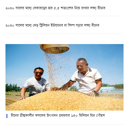
২০৩০ সালের মধ্যে বেকারত্বের হার ৫.৫ শতাংশের নিচে রাখার লক্ষ্য চীনের
২০৩০ সালের মধ্যে দেড় ট্রিলিয়ন ইউয়ানের চা শিল্প গড়ার লক্ষ্য চীনের
1
চীনের গ্রীষ্মকালীন ফসলের উৎপাদন প্রথমবার ১৫০ মিলিয়ন টনে পৌঁছল