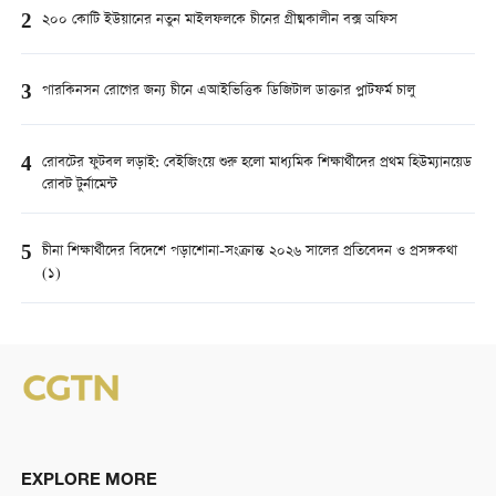
2
২০০ কোটি ইউয়ানের নতুন মাইলফলকে চীনের গ্রীষ্মকালীন বক্স অফিস
3
পারকিনসন রোগের জন্য চীনে এআইভিত্তিক ডিজিটাল ডাক্তার প্লাটফর্ম চালু
4
রোবটের ফুটবল লড়াই: বেইজিংয়ে শুরু হলো মাধ্যমিক শিক্ষার্থীদের প্রথম হিউম্যানয়েড
রোবট টুর্নামেন্ট
5
চীনা শিক্ষার্থীদের বিদেশে পড়াশোনা-সংক্রান্ত ২০২৬ সালের প্রতিবেদন ও প্রসঙ্গকথা
(১)
EXPLORE MORE