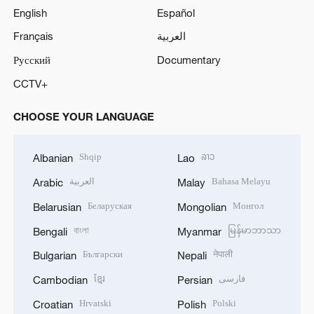
English
Español
Français
العربية
Русский
Documentary
CCTV+
CHOOSE YOUR LANGUAGE
Shqip
ລາວ
Albanian
Lao
العربية
Bahasa Melayu
Arabic
Malay
Беларуская
Монгол
Belarusian
Mongolian
বাংলা
မြန်မာဘာသာ
Bengali
Myanmar
Български
नेपाली
Bulgarian
Nepali
ខ្មែរ
فارسی
Cambodian
Persian
Hrvatski
Polski
Croatian
Polish