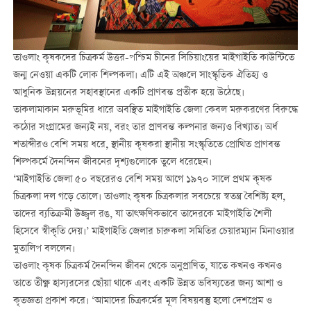
তাওলাং কৃষকদের চিত্রকর্ম উত্তর-পশ্চিম চীনের সিচিয়াংয়ের মাইগাইতি কাউন্টিতে
জন্ম নেওয়া একটি লোক শিল্পকলা। এটি এই অঞ্চলে সাংস্কৃতিক ঐতিহ্য ও
আধুনিক উন্নয়নের সহাবস্থানের একটি প্রাণবন্ত প্রতীক হয়ে উঠেছে।
তাকলামাকান মরুভূমির ধারে অবস্থিত মাইগাইতি জেলা কেবল মরুকরণের বিরুদ্ধে
কঠোর সংগ্রামের জন্যই নয়, বরং তার প্রাণবন্ত কল্পনার জন্যও বিখ্যাত। অর্ধ
শতাব্দীরও বেশি সময় ধরে, স্থানীয় কৃষকরা স্থানীয় সংস্কৃতিতে প্রোথিত প্রাণবন্ত
শিল্পকর্মে দৈনন্দিন জীবনের দৃশ্যগুলোকে তুলে ধরেছেন।
‘মাইগাইতি জেলা ৫০ বছরেরও বেশি সময় আগে ১৯৭০ সালে প্রথম কৃষক
চিত্রকলা দল গড়ে তোলে। তাওলাং কৃষক চিত্রকলার সবচেয়ে স্বতন্ত্র বৈশিষ্ট্য হল,
তাদের ব্যতিক্রমী উজ্জ্বল রঙ, যা তাত্ক্ষণিকভাবে তাদেরকে মাইগাইতি শৈলী
হিসেবে স্বীকৃতি দেয়।’ মাইগাইতি জেলার চারুকলা সমিতির চেয়ারম্যান মিনাওয়ার
মুতালিপ বললেন।
তাওলাং কৃষক চিত্রকর্ম দৈনন্দিন জীবন থেকে অনুপ্রাণিত, যাতে কখনও কখনও
তাতে তীক্ষ্ণ হাস্যরসের ছোঁয়া থাকে এবং একটি উন্নত ভবিষ্যতের জন্য আশা ও
কৃতজ্ঞতা প্রকাশ করে। ‘আমাদের চিত্রকর্মের মূল বিষয়বস্তু হলো দেশপ্রেম ও