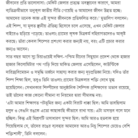
জীবনের প্রতি ভালোবাসা। মেকিট জেলার প্রত্যন্ত অবস্থানের কারণে, আমরা
ব্যতিক্রমীভাবে অনুকূল জাতীয় নীতি পেয়েছি ও আমাদের জীবন উন্নত হচ্ছে।
আমাদের অনেক কাজ এই সুন্দর জীবনকে প্রতিফলিত করে।’ মুতালিপ বললেন।
এই শিল্প, যা মূলত স্থানীয় ঐতিহ্য হিসেবে চলে এসেছে, এখন মেকিট জেলার
বাইরেও ছড়িয়ে পড়েছে। তাওলাং গ্রামের কৃষক চিত্রকর্ম বহিরাগতদেরও আকৃষ্ট
করছে। তাঁরা কেবল শিল্পের প্রশংসা করার জন্যই নয়, বরং এটি প্রচার করার
জন্যও আসেন।
সাত বছর আগে স্যু চিয়াওয়েই দক্ষিণ-পশ্চিম চীনের সিছুয়ান প্রদেশ থেকে হাজার
হাজার কিলোমিটার পথ পাড়ি দিয়ে মাকিত জেলায় এসেছিলেন, কাউন্টিকে
দারিদ্র্যবিমোচন ও সমৃদ্ধি অর্জনে সাহায্য করার জন্য দৃঢ়প্রতিজ্ঞা নিয়ে। যদিও তাঁর
শিল্প শিক্ষা ছিল, তবুও তিনি তাওলাং গ্রামের চিত্রকলার শক্তি দেখে মুগ্ধ
হয়েছিলেন। সেখানকার শিল্পীদের আনুষ্ঠানিক শৈল্পিক প্রশিক্ষণের অভাব রয়েছে,
তাই তাঁদের কাজ কোনো সীমানা বা নিয়মের দ্বারা সীমাবদ্ধ নয়।
‘এটা আমার শিক্ষাগত পটভূমির জন্য একটা বিরাট ধাক্কা ছিল। আমি ভাবছিলাম
হলুদ ও বেগুনি রঙকে এতো কাছাকাছি কীভাবে রাখা যায়। এটা অসম্ভব বলে মনে
হচ্ছিল। কিন্তু এই মিশ্রণটি অসাধারণ সুন্দর ছিল। আমি আরও হতবাক হয়ে
গিয়েছিলাম যে, তাঁদের রঙের ব্যবহার আমাদের আরও নিচু শিল্পের চেয়েও বেশি
শক্তিশালী’, তিনি বললেন।