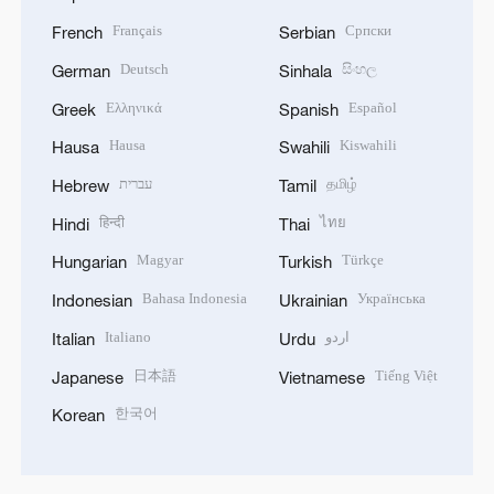
Français
Српски
French
Serbian
Deutsch
සිංහල
German
Sinhala
Ελληνικά
Español
Greek
Spanish
Hausa
Kiswahili
Hausa
Swahili
עברית
தமிழ்
Hebrew
Tamil
हिन्दी
ไทย
Hindi
Thai
Magyar
Türkçe
Hungarian
Turkish
Bahasa Indonesia
Українська
Indonesian
Ukrainian
Italiano
اردو
Italian
Urdu
日本語
Tiếng Việt
Japanese
Vietnamese
한국어
Korean