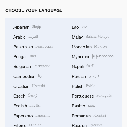
CHOOSE YOUR LANGUAGE
Shqip
ລາວ
Albanian
Lao
العربية
Bahasa Melayu
Arabic
Malay
Беларуская
Монгол
Belarusian
Mongolian
বাংলা
မြန်မာဘာသာ
Bengali
Myanmar
Български
नेपाली
Bulgarian
Nepali
ខ្មែរ
فارسی
Cambodian
Persian
Hrvatski
Polski
Croatian
Polish
Český
Português
Czech
Portuguese
English
پښتو
English
Pashto
Esperanto
Română
Esperanto
Romanian
Filipino
Русский
Filipino
Russian