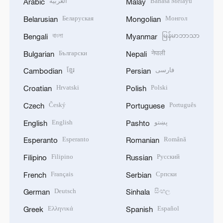
العربية
Bahasa Melayu
Arabic
Malay
Беларуская
Монгол
Belarusian
Mongolian
বাংলা
မြန်မာဘာသာ
Bengali
Myanmar
Български
नेपाली
Bulgarian
Nepali
ខ្មែរ
فارسی
Cambodian
Persian
Hrvatski
Polski
Croatian
Polish
Český
Português
Czech
Portuguese
English
پښتو
English
Pashto
Esperanto
Română
Esperanto
Romanian
Filipino
Русский
Filipino
Russian
Français
Српски
French
Serbian
Deutsch
සිංහල
German
Sinhala
Ελληνικά
Español
Greek
Spanish