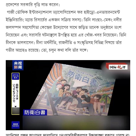
প্রদেশের সরকারি বৃত্তি লাভ করেন।
গাজী তৌফিক ইন্টারন্যাশনাল অ্যাসোসিয়েশন ফর হাইড্রো-এনভায়রনমেন্ট
ইঞ্জিনিয়ারিং অ্যান্ড রিসার্চের একজন সক্রিয় সদস্য। তিনি লাংছাং-মেকং নদীর
জলসম্পদ সহযোগিতা কেন্দ্রের উদ্যোগের সাথে জড়িত অনেক অনুষ্ঠানে অংশ
নিয়েছেন এবং সরাসরি ঘটনাস্থলে উপস্থিত হয়ে এর খোঁজ-খবর নিয়েছেন। তিনি
চীনকে ভালবাসেন। চীনা অর্থনীতি, রাজনীতি ও সংস্কৃতিসহ বিভিন্ন বিষয়ে তাঁর
গভীর আগ্রহও রয়েছে। তো, চলুন কথা বলি তাঁর সঙ্গে।
অ্যানিমের প্রচ্ছদ জাপানের দ্রুতগতিতে পুনঃসামরিকীকরণের উচ্চাকাঙ্ক্ষা লুকাতে পারছে না: