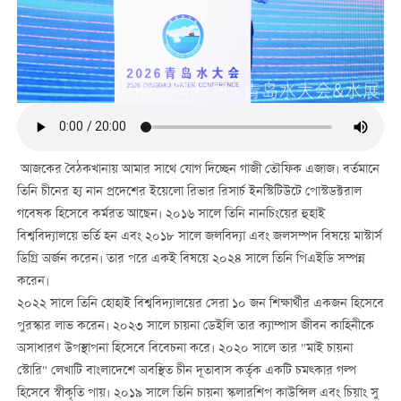
আজকের বৈঠকখানায় আমার সাথে যোগ দিচ্ছেন গাজী তৌফিক এজাজ। বর্তমানে
তিনি চীনের হ্য নান প্রদেশের ইয়েলো রিভার রিসার্চ ইনস্টিটিউটে পোস্টডক্টরাল
গবেষক হিসেবে কর্মরত আছেন। ২০১৬ সালে তিনি নানচিংয়ের হুহাই
বিশ্ববিদ্যালয়ে ভর্তি হন এবং ২০১৮ সালে জলবিদ্যা এবং জলসম্পদ বিষয়ে মাস্টার্স
ডিগ্রি অর্জন করেন। তার পরে একই বিষয়ে ২০২৪ সালে তিনি পিএইডি সম্পন্ন
করেন।
২০২২ সালে তিনি হোহাই বিশ্ববিদ্যালয়ের সেরা ১০ জন শিক্ষার্থীর একজন হিসেবে
পুরস্কার লাভ করেন। ২০২৩ সালে চায়না ডেইলি তার ক্যাম্পাস জীবন কাহিনীকে
অসাধারণ উপস্থাপনা হিসেবে বিবেচনা করে। ২০২০ সালে তার "মাই চায়না
স্টোরি" লেখাটি বাংলাদেশে অবস্থিত চীন দূতাবাস কর্তৃক একটি চমত্কার গল্প
হিসেবে স্বীকৃতি পায়। ২০১৯ সালে তিনি চায়না স্কলারশিপ কাউন্সিল এবং চিয়াং সু