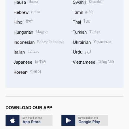
Hausa
Kiswahili
Hausa
Swahili
עברית
தமிழ்
Hebrew
Tamil
हिन्दी
ไทย
Hindi
Thai
Magyar
Türkçe
Hungarian
Turkish
Bahasa Indonesia
Українська
Indonesian
Ukrainian
Italiano
اردو
Italian
Urdu
日本語
Tiếng Việt
Japanese
Vietnamese
한국어
Korean
DOWNLOAD OUR APP