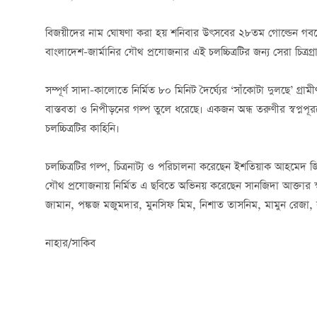
বিজয়ীদের নাম ঘোষণা করা হয় শনিবার উৎসবের ২৮তম গোল্ডেন গবলেট অ্
বাংলাদেশ-জার্মানির যৌথ প্রযোজনার এই চলচ্চিত্রটির জন্য সেরা চিত্রগ্
সম্পূর্ণ সাদা-কালোতে নির্মিত ৮০ মিনিট দৈর্ঘ্যের ‘সাঁকোটা দুলছে’ গ্রা
বাস্তবতা ও নিপীড়নের গল্প তুলে ধরেছে। একজন অন্ধ তরুণীর স্বপ্নপূর
চলচ্চিত্রটির কাহিনি।
চলচ্চিত্রটির গল্প, চিত্রনাট্য ও পরিচালনা করেছেন ইশতিয়াক আহমেদ 
যৌথ প্রযোজনায় নির্মিত এ ছবিতে অভিনয় করেছেন সানজিদা আক্তার স্ব
জামান, পঙ্কজ মজুমদার, মুনসিফ মিম, নিশাত তাসনিম, মামুন রেজ
নাহার/সাকিব