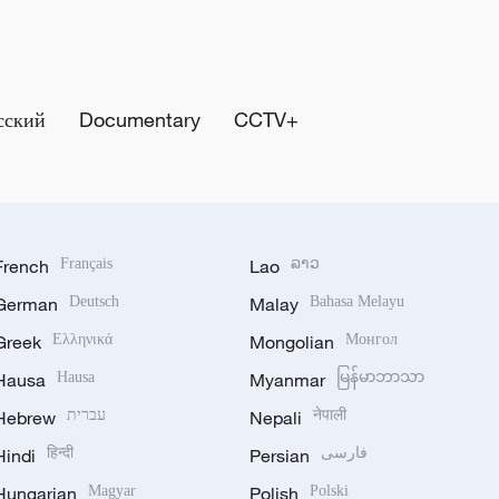
сский
Documentary
CCTV+
French
Français
Lao
ລາວ
German
Deutsch
Malay
Bahasa Melayu
Greek
Ελληνικά
Mongolian
Монгол
Hausa
Hausa
Myanmar
မြန်မာဘာသာ
Hebrew
עברית
Nepali
नेपाली
Hindi
हिन्दी
Persian
فارسی
Hungarian
Magyar
Polish
Polski