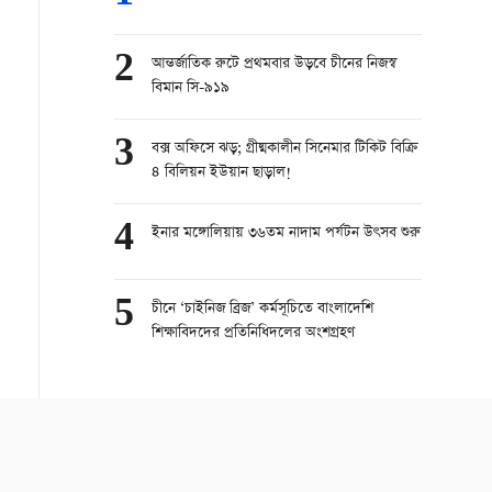
2
আন্তর্জাতিক রুটে প্রথমবার উড়বে চীনের নিজস্ব
বিমান সি-৯১৯
3
বক্স অফিসে ঝড়; গ্রীষ্মকালীন সিনেমার টিকিট বিক্রি
৪ বিলিয়ন ইউয়ান ছাড়াল!
4
ইনার মঙ্গোলিয়ায় ৩৬তম নাদাম পর্যটন উৎসব শুরু
5
চীনে ‘চাইনিজ ব্রিজ’ কর্মসূচিতে বাংলাদেশি
শিক্ষাবিদদের প্রতিনিধিদলের অংশগ্রহণ