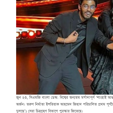
জুন ২৩, সিএমজি বাংলা ডেস্ক: বিশ্বের অন্যতম মর্যাদাপূর্ণ ‘শাংহা
অর্জন। তরুণ নির্মাতা ইশতিয়াক আহমেদ জিহাদ পরিচালিত প্রথম পূর্ণদৈর্ঘ্য চ
দুলছে’) সেরা চিত্রগ্রহণ বিভাগে পুরস্কার জিতেছে।