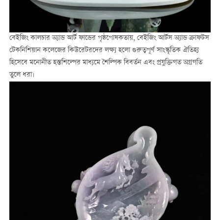
বেইজিং কালচার অ্যান্ড আর্ট ফান্ডের পৃষ্ঠপোষকতায়, বেইজিং আর্টস অ্যান্ড ক্রাফটস
টেকনিশিয়ান কলেজের কিউরেটরদের লক্ষ্য হলো গুরুত্বপূর্ণ সাংস্কৃতিক ঐতিহ্য
হিসেবে মনোনীত হস্তশিল্পের মাধ্যমে শৈল্পিক বিবর্তন এবং প্রযুক্তিগত অগ্রগতি
তুলে ধরা।