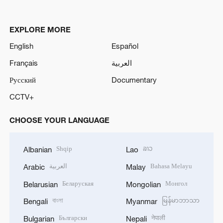
EXPLORE MORE
English
Español
Français
العربية
Русский
Documentary
CCTV+
CHOOSE YOUR LANGUAGE
Shqip
ລາວ
Albanian
Lao
العربية
Bahasa Melayu
Arabic
Malay
Беларуская
Монгол
Belarusian
Mongolian
বাংলা
မြန်မာဘာသာ
Bengali
Myanmar
Български
नेपाली
Bulgarian
Nepali