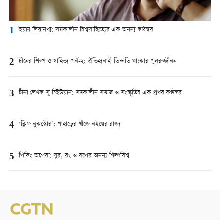
1
ইয়ান লিয়ানখ্য: সমকালীন বিশ্বসাহিত্যের এক অনন্য কণ্ঠস্বর
2
চীনের শিল্প ও সাহিত্য পর্ব-২: ঐতিহ্যবাহী তিব্বতি থাংকার পুনরুজ্জীবন
3
চীনা লেখক সু চিইউয়ান: সমকালীন সমাজ ও সংস্কৃতির এক প্রখর কণ্ঠস্বর
4
‘ক্লিফ বুকস্টোর’: পাহাড়ের খাঁজে বইয়ের রাজ্য
5
পিকিং অপেরা: সুর, রং ও রূপের অনন্য শিল্পবিশ্ব