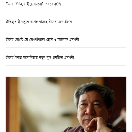
চীনের ঐতিহ্যবাহী ড্রাগনবোট এবং চোংজি
ঐতিহ্যবাহী ওষুধে আগ্রহ বাড়ছে চীনের জেন-জি’র
চীনের ছোংছিংয়ে চোখধাঁধানো ড্রোন ও আলোক প্রদর্শনী
চীনের ইনার মঙ্গোলিয়ায় নতুন যুদ্ধ-প্রযুক্তির প্রদর্শনী