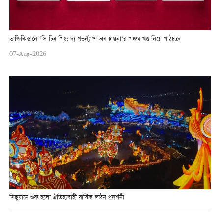
তাজিকিস্তানে ‘সি চিন পিং: দ্য গভর্ন্যান্স অব চায়না’র পঞ্চম খণ্ড নিয়ে পাঠচক্র
07-Aug-2026
সিছুয়ানে শুরু হলো ঐতিহ্যবাহী বার্ষিক লণ্ঠন প্রদর্শনী