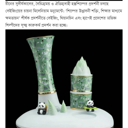
চীনের সুদীর্ঘকালের, বৈচিত্র্যময় ও ঐতিহ্যবাহী হস্তশিল্পের প্রদর্শনী চলছে
বেইজিংয়ের চায়না মিলেনিয়াম মনুমেন্টে। ‘শিল্পের উদ্ভাবনী শক্তি, শিক্ষার মাধ্যমে
ক্ষমতায়ন’ শীর্ষক প্রদর্শনীতে বেইজিং, থিয়ানচিন এবং হ্যপেই প্রদেশের অভিজ্ঞ
শিল্পীদের সূক্ষ্ম কারুকর্ম প্রদর্শন করা হচ্ছে।