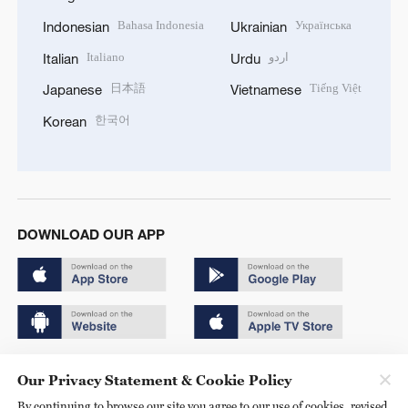
Bahasa Indonesia
Українська
Indonesian
Ukrainian
Italiano
اردو
Italian
Urdu
日本語
Tiếng Việt
Japanese
Vietnamese
한국어
Korean
DOWNLOAD OUR APP
Copyright © 2024 CGTN.
Our Privacy Statement & Cookie Policy
京ICP备20000184号
By continuing to browse our site you agree to our use of cookies, revised