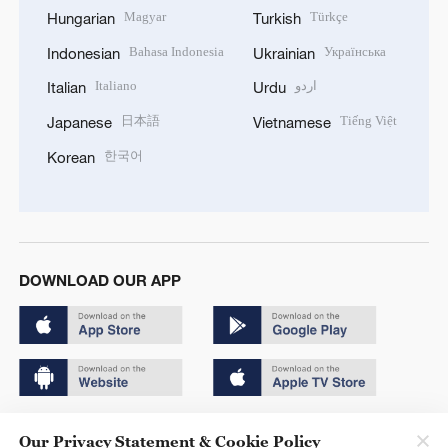
Magyar
Türkçe
Hungarian
Turkish
Bahasa Indonesia
Українська
Indonesian
Ukrainian
Italiano
اردو
Italian
Urdu
日本語
Tiếng Việt
Japanese
Vietnamese
한국어
Korean
DOWNLOAD OUR APP
Copyright © 2024 CGTN.
Our Privacy Statement & Cookie Policy