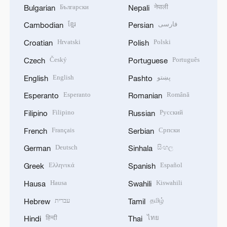
Български
नेपाली
Bulgarian
Nepali
ខ្មែរ
فارسی
Cambodian
Persian
Hrvatski
Polski
Croatian
Polish
Český
Português
Czech
Portuguese
English
پښتو
English
Pashto
Esperanto
Română
Esperanto
Romanian
Filipino
Русский
Filipino
Russian
Français
Српски
French
Serbian
Deutsch
සිංහල
German
Sinhala
Ελληνικά
Español
Greek
Spanish
Hausa
Kiswahili
Hausa
Swahili
עברית
தமிழ்
Hebrew
Tamil
हिन्दी
ไทย
Hindi
Thai