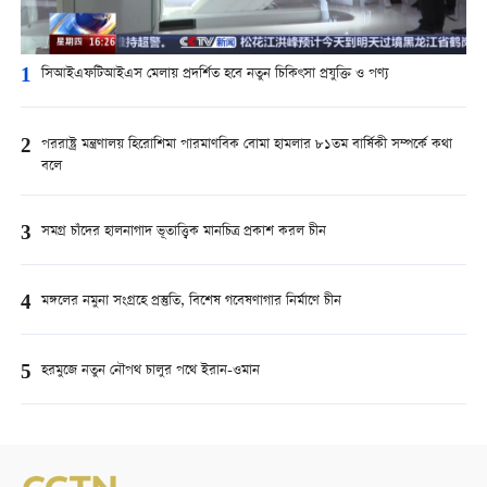
1
সিআইএফটিআইএস মেলায় প্রদর্শিত হবে নতুন চিকিৎসা প্রযুক্তি ও পণ্য
2
পররাষ্ট্র মন্ত্রণালয় হিরোশিমা পারমাণবিক বোমা হামলার ৮১তম বার্ষিকী সম্পর্কে কথা
বলে
3
সমগ্র চাঁদের হালনাগাদ ভূতাত্ত্বিক মানচিত্র প্রকাশ করল চীন
4
মঙ্গলের নমুনা সংগ্রহে প্রস্তুতি, বিশেষ গবেষণাগার নির্মাণে চীন
5
হরমুজে নতুন নৌপথ চালুর পথে ইরান-ওমান