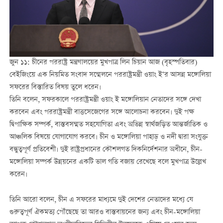
জুন ১১: চীনের পররাষ্ট্র মন্ত্রণালয়ের মুখপাত্র লিন চিয়ান আজ (বৃহস্পতিবার)
বেইজিংয়ে এক নিয়মিত সংবাদ সম্মেলনে পররাষ্ট্রমন্ত্রী ওয়াং ই’র আসন্ন মঙ্গোলিয়া
সফরের বিস্তারিত বিষয় তুলে ধরেন।
তিনি বলেন, সফরকালে পররাষ্ট্রমন্ত্রী ওয়াং ই মঙ্গোলিয়ান নেতাদের সঙ্গে দেখা
করবেন এবং পররাষ্ট্রমন্ত্রী বাত্তসেজেগের সঙ্গে আলোচনা করবেন। দুই পক্ষ
দ্বিপাক্ষিক সম্পর্ক, বাস্তবসম্মত সহযোগিতা এবং অভিন্ন স্বার্থজড়িত আন্তর্জাতিক ও
আঞ্চলিক বিষয়ে যোগাযোগ করবে। চীন ও মঙ্গোলিয়া পাহাড় ও নদী দ্বারা সংযুক্ত
বন্ধুত্বপূর্ণ প্রতিবেশী। দুই রাষ্ট্রপ্রধানের কৌশলগত দিকনির্দেশনার অধীনে, চীন-
মঙ্গোলিয়া সম্পর্ক উন্নয়নের একটি ভাল গতি বজায় রেখেছে বলে মুখপাত্র উল্লেখ
করেন।
তিনি আরো বলেন, চীন এ সফরের মাধ্যমে দুই দেশের নেতাদের মধ্যে যে
গুরুত্বপূর্ণ ঐকমত্য পৌঁছেছে তা আরও বাস্তবায়নের জন্য এবং চীন-মঙ্গোলিয়া