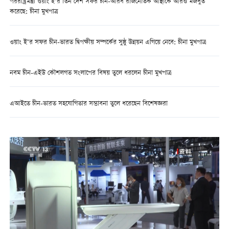
পররাষ্ট্রমন্ত্রী ওয়াং ই’র তিন দেশ সফর চীন-আরব রাজনৈতিক আস্থাকে আরও মজবুত
করেছে: চীনা মুখপাত্র
ওয়াং ই’র সফর চীন-ভারত দ্বিপক্ষীয় সম্পর্কের সুষ্ঠু উন্নয়ন এগিয়ে নেবে: চীনা মুখপাত্র
নবম চীন-এইউ কৌশলগত সংলাপের বিষয় তুলে ধরলেন চীনা মুখপাত্র
এআইতে চীন-ভারত সহযোগিতার সম্ভাবনা তুলে ধরেছেন বিশেষজ্ঞরা