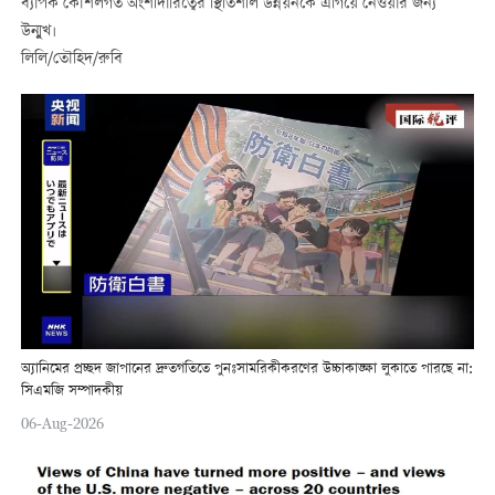
ব্যাপক কৌশলগত অংশীদারিত্বের স্থিতিশীল উন্নয়নকে এগিয়ে নেওয়ার জন্য
উন্মুখ।
লিলি/তৌহিদ/রুবি
অ্যানিমের প্রচ্ছদ জাপানের দ্রুতগতিতে পুনঃসামরিকীকরণের উচ্চাকাঙ্ক্ষা লুকাতে পারছে না:
সিএমজি সম্পাদকীয়
06-Aug-2026