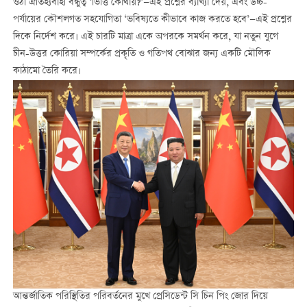
ওঠা ঐতিহ্যবাহী বন্ধুত্ব ‘ভিত্তি কোথায়?’—এই প্রশ্নের ব্যাখ্যা দেয়, এবং উচ্চ-
পর্যায়ের কৌশলগত সহযোগিতা ‘ভবিষ্যতে কীভাবে কাজ করতে হবে’—এই প্রশ্নের
দিকে নির্দেশ করে। এই চারটি মাত্রা একে অপরকে সমর্থন করে, যা নতুন যুগে
চীন-উত্তর কোরিয়া সম্পর্কের প্রকৃতি ও গতিপথ বোঝার জন্য একটি মৌলিক
কাঠামো তৈরি করে।
আন্তর্জাতিক পরিস্থিতির পরিবর্তনের মুখে প্রেসিডেন্ট সি চিন পিং জোর দিয়ে