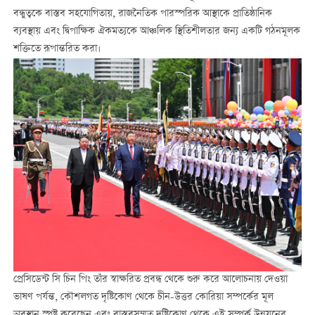
বন্ধুত্বকে বাস্তব সহযোগিতায়, রাজনৈতিক পারস্পরিক আস্থাকে প্রাতিষ্ঠানিক
ব্যবস্থায় এবং দ্বিপাক্ষিক ঐকমত্যকে আঞ্চলিক স্থিতিশীলতার জন্য একটি গঠনমূলক
শক্তিতে রূপান্তরিত করা।
প্রেসিডেন্ট সি চিন পিং তাঁর স্বাক্ষরিত প্রবন্ধ থেকে শুরু করে আলোচনায় দেওয়া
ভাষণ পর্যন্ত, কৌশলগত দৃষ্টিকোণ থেকে চীন-উত্তর কোরিয়া সম্পর্কের মূল
অবস্থান স্পষ্ট করেছেন এবং বাস্তবসম্মত দৃষ্টিকোণ থেকে এই সম্পর্ক উন্নয়নের