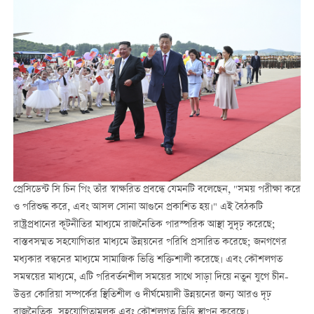
প্রেসিডেন্ট সি চিন পিং তাঁর স্বাক্ষরিত প্রবন্ধে যেমনটি বলেছেন, "সময় পরীক্ষা করে
ও পরিশুদ্ধ করে, এবং আসল সোনা আগুনে প্রকাশিত হয়।" এই বৈঠকটি
রাষ্ট্রপ্রধানের কূটনীতির মাধ্যমে রাজনৈতিক পারস্পরিক আস্থা সুদৃঢ় করেছে;
বাস্তবসম্মত সহযোগিতার মাধ্যমে উন্নয়নের পরিধি প্রসারিত করেছে; জনগণের
মধ্যকার বন্ধনের মাধ্যমে সামাজিক ভিত্তি শক্তিশালী করেছে। এবং কৌশলগত
সমন্বয়ের মাধ্যমে, এটি পরিবর্তনশীল সময়ের সাথে সাড়া দিয়ে নতুন যুগে চীন-
উত্তর কোরিয়া সম্পর্কের স্থিতিশীল ও দীর্ঘমেয়াদী উন্নয়নের জন্য আরও দৃঢ়
রাজনৈতিক, সহযোগিতামূলক এবং কৌশলগত ভিত্তি স্থাপন করেছে।