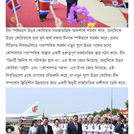
চীন স্পষ্টভাবে উত্তর কোরিয়ার সমাজতান্ত্রিক আদর্শকে সমর্থন করে, অন্যদিকে
উত্তর কোরিয়াকে তার মূল স্বার্থ রক্ষায় চীনকে স্পষ্টভাবে সমর্থন করে। প্রধান
নীতিগত বিষয়গুলিতে পারস্পরিক সমর্থন নতুন যুগে উভয় পক্ষের মধ্যে
কৌশলগত পারস্পরিক আস্থার একটি গুরুত্বপূর্ণ রাজনৈতিক স্তম্ভ গঠন করে। চীন
"তিনটি জিনিস যা পরিবর্তন হবে না"-এর উপর জোর দিয়েছে, অন্যদিকে উত্তর
কোরিয়া "অটুট" এবং "কৌশলগত পছন্দ"-এর উপর জোর দিয়েছে। এই
বিবৃতিগুলো একে অপরের প্রতিধ্বনি করে, যা নতুন যুগে উত্তর কোরিয়া-চীন
সম্পর্কের স্থিতিশীল উন্নয়নের জন্য একটি দ্বিমুখী রাজনৈতিক অঙ্গীকার তৈরি করে।