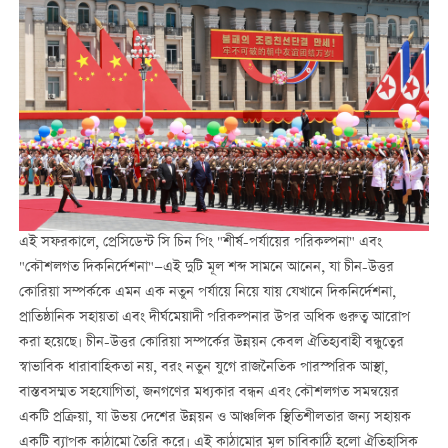
এই সফরকালে, প্রেসিডেন্ট সি চিন পিং "শীর্ষ-পর্যায়ের পরিকল্পনা" এবং
"কৌশলগত দিকনির্দেশনা"—এই দুটি মূল শব্দ সামনে আনেন, যা চীন-উত্তর
কোরিয়া সম্পর্ককে এমন এক নতুন পর্যায়ে নিয়ে যায় যেখানে দিকনির্দেশনা,
প্রাতিষ্ঠানিক সহায়তা এবং দীর্ঘমেয়াদী পরিকল্পনার উপর অধিক গুরুত্ব আরোপ
করা হয়েছে। চীন-উত্তর কোরিয়া সম্পর্কের উন্নয়ন কেবল ঐতিহ্যবাহী বন্ধুত্বের
স্বাভাবিক ধারাবাহিকতা নয়, বরং নতুন যুগে রাজনৈতিক পারস্পরিক আস্থা,
বাস্তবসম্মত সহযোগিতা, জনগণের মধ্যকার বন্ধন এবং কৌশলগত সমন্বয়ের
একটি প্রক্রিয়া, যা উভয় দেশের উন্নয়ন ও আঞ্চলিক স্থিতিশীলতার জন্য সহায়ক
একটি ব্যাপক কাঠামো তৈরি করে। এই কাঠামোর মূল চাবিকাঠি হলো ঐতিহাসিক