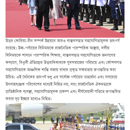
উত্তর কোরিয়া-চীন সম্পর্ক উন্নয়নে আরও বাস্তবসম্মত সহযোগিতামূলক তাত্পর্য
রয়েছে। উচ্চ-পর্যায়ের বিনিময়কে রাজনৈতিক পারস্পরিক আস্থায়, দলীয়
বিনিময়কে শাসনে পারস্পরিক শিক্ষায়, বাস্তবসম্মত সহযোগিতাকে জনগণের
কল্যাণে, বিপ্লবী ঐতিহ্যের উত্তরাধিকারকে যুবসমাজের পরিচয়ে এবং কৌশলগত
সহযোগিতাকে আঞ্চলিক শান্তি বজায় রাখার প্রকৃত সক্ষমতায় রূপান্তরিত করা
উচিত। এই বৈঠকের তাত্পর্য শুধু এর সর্বোচ্চ পর্যায়ের অভ্যর্থনা এবং সবচেয়ে
উত্সাহব্যঞ্জক পরিবেশের মধ্যেই নিহিত নয়, বরং রাজনৈতিক ঐকমত্যকে
প্রাতিষ্ঠানিক ব্যবস্থা, সহযোগিতামূলক প্রকল্প এবং দীর্ঘমেয়াদী গতিতে রূপান্তরিত
করার দৃঢ় ইচ্ছার মধ্যেও নিহিত।