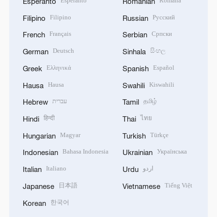
Esperanto
Română
Esperanto
Romanian
Filipino
Русский
Filipino
Russian
Français
Српски
French
Serbian
Deutsch
සිංහල
German
Sinhala
Ελληνικά
Español
Greek
Spanish
Hausa
Kiswahili
Hausa
Swahili
עברית
தமிழ்
Hebrew
Tamil
हिन्दी
ไทย
Hindi
Thai
Magyar
Türkçe
Hungarian
Turkish
Bahasa Indonesia
Українська
Indonesian
Ukrainian
Italiano
اردو
Italian
Urdu
日本語
Tiếng Việt
Japanese
Vietnamese
한국어
Korean