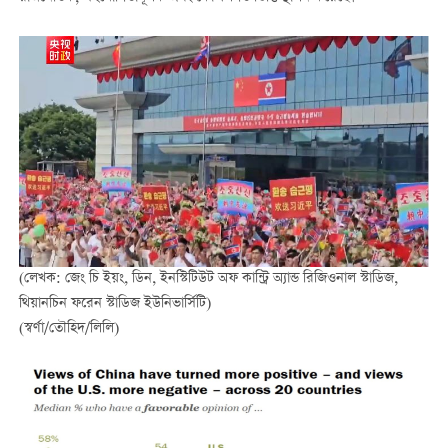
(লেখক: জেং চি ইয়ং, ডিন, ইনস্টিটিউট অফ কান্ট্রি অ্যান্ড রিজিওনাল স্টাডিজ,
থিয়ানচিন ফরেন স্টাডিজ ইউনিভার্সিটি)
(স্বর্ণা/তৌহিদ/লিলি)