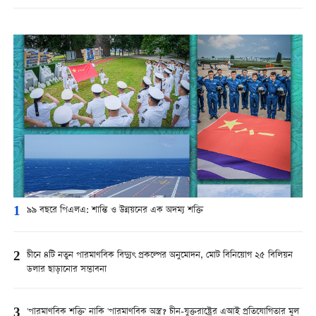
1
৯৯ বছরে পিএলএ: শান্তি ও উন্নয়নের এক অদম্য শক্তি
2
চীনে ৪টি নতুন পারমাণবিক বিদ্যুৎ প্রকল্পের অনুমোদন, মোট বিনিয়োগ ২৫ বিলিয়ন
ডলার ছাড়ানোর সম্ভাবনা
3
'পারমাণবিক শক্তি' নাকি 'পারমাণবিক অস্ত্র'? চীন-যুক্তরাষ্ট্রের এআই প্রতিযোগিতার মূল