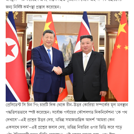
জন্য নির্দিষ্ট কর্মপন্থা প্রস্তাব করেছেন।
প্রেসিডেন্ট সি চিন পিং চারটি দিক থেকে চীন-উত্তর কোরিয়া সম্পর্কের মূল অবস্থান
পদ্ধতিগতভাবে স্পষ্ট করেছেন। সর্বোচ্চ পর্যায়ের কৌশলগত দিকনির্দেশনা ‘কে পথ
দেখাবে’—এই প্রশ্নের উত্তর দেয়, অভিন্ন সমাজতান্ত্রিক আদর্শ ‘আমরা কেন
একসাথে চলব’—এই প্রশ্নের জবাব দেয়, অভিন্ন নিয়তির ওপর ভিত্তি করে গড়ে