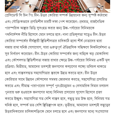
প্রেসিডেন্ট সি চিন পিং চীন-উত্তর কোরিয়া সম্পর্ক উন্নয়নের জন্য সুস্পষ্ট কাঠামো
এবং যৌক্তিকভাবে প্রগতিশীল চারটি দফা পেশ করেছেন। প্রথমত, রাজনৈতিক
পারস্পরিক আস্থার ভিত্তি সুসংহত করার জন্য উচ্চ-পর্যায়ের বিনিময়কে
পথনির্দেশক নীতি হিসেবে মেনে চলতে হবে। নানা প্রতিকূলতা সত্ত্বেও চীন-উত্তর
কোরিয়া সম্পর্কের দীর্ঘস্থায়ী স্থিতিশীলতার চাবিকাঠি হলো শীর্ষ নেতাদের দ্বারা
বজায় রাখা ঘনিষ্ঠ যোগাযোগ, যারা গুরুত্বপূর্ণ ঐতিহাসিক সন্ধিক্ষণে দিকনির্দেশনা ও
সুর নির্ধারণ করেছেন। চীন-উত্তর কোরিয়া সম্পর্কের জন্য বাহ্যিক ঝড় মোকাবিলা
এবং কৌশলগত স্থিতিশীলতা বজায় রাখার ক্ষেত্রে উচ্চ-পর্যায়ের বিনিময় একটি মূল
প্রক্রিয়া। দ্বিতীয়ত, আমাদের অবশ্যই জনগণের কল্যাণের লক্ষ্যে অবিচল থাকতে
হবে এবং বাস্তবসম্মত সহযোগিতার স্তরকে উন্নত করতে হবে। চীন উত্তর
কোরিয়ার সাথে উন্নয়ন কৌশলের সমন্বয় জোরদার করতে, সহযোগিতা প্রসারিত
করতে এবং সীমান্ত পারাপারের সম্পূর্ণ পুনঃউন্মোচন ও বেসামরিক বিমান চলাচল
পুনরায় শুরু হওয়াকে জনগণের মধ্যে বিনিময় প্রসারের সুযোগ হিসেবে গ্রহণ
করতে ইচ্ছুক। সহযোগিতা যত বেশি বাস্তব হবে, বন্ধুত্ব তত উষ্ণ হবে; বিনিময় যত
ঘনিষ্ঠ হবে, সম্পর্ক তত বেশি স্থিতিস্থাপক হবে। তৃতীয়ত, আমাদের অবশ্যই বন্ধুত্বের
উত্তরাধিকারের চালিকাশক্তিকে মেনে চলতে হবে এবং জনগণের মধ্যে সংযোগের