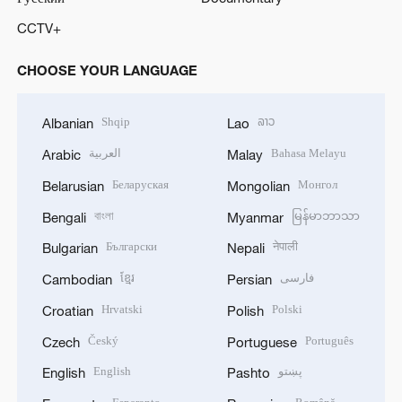
CCTV+
CHOOSE YOUR LANGUAGE
Shqip
ລາວ
Albanian
Lao
العربية
Bahasa Melayu
Arabic
Malay
Беларуская
Монгол
Belarusian
Mongolian
বাংলা
မြန်မာဘာသာ
Bengali
Myanmar
Български
नेपाली
Bulgarian
Nepali
ខ្មែរ
فارسی
Cambodian
Persian
Hrvatski
Polski
Croatian
Polish
Český
Português
Czech
Portuguese
English
پښتو
English
Pashto