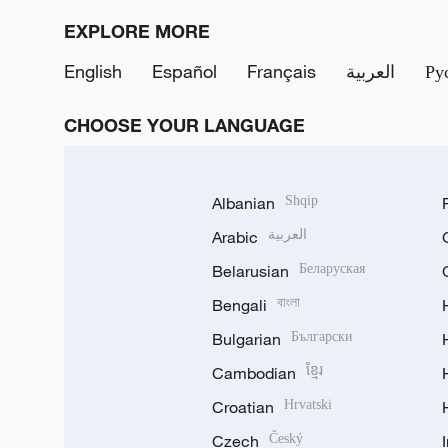
EXPLORE MORE
English
Español
Français
العربية
Ру
CHOOSE YOUR LANGUAGE
Albanian
Shqip
Arabic
العربية
Belarusian
Беларуская
Bengali
বাংলা
Bulgarian
Български
Cambodian
ខ្មែរ
Croatian
Hrvatski
Czech
Český