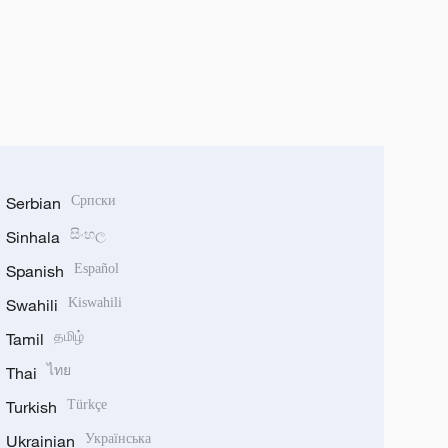
Serbian
Српски
Sinhala
සිංහල
Spanish
Español
Swahili
Kiswahili
Tamil
தமிழ்
Thai
ไทย
Turkish
Türkçe
Ukrainian
Українська