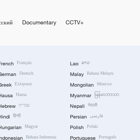
сский
Documentary
CCTV+
French
Français
Lao
ລາວ
German
Deutsch
Malay
Bahasa Melayu
Greek
Ελληνικά
Mongolian
Монгол
Hausa
Hausa
Myanmar
မြန်မာဘာသာ
Hebrew
עברית
Nepali
नेपाली
Hindi
हिन्दी
Persian
فارسی
Hungarian
Magyar
Polish
Polski
Indonesian
Bahasa Indonesia
Portuguese
Português