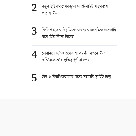
2
নতুন হাইপারস্পেকট্রাল স্যাটেলাইট মহাকাশে
পাঠাল চীন
3
ফিলিপাইনের বিবৃতিকে 'জঘন্য রাজনৈতিক উসকানি'
বলে তীব্র নিন্দা চীনের
4
লেবাননে জাতিসংঘের শান্তিরক্ষী মিশনে চীনা
কন্টিনজেন্টের কৃতিত্বপূর্ণ সাফল্য
5
চীন ও কিরগিজস্তানের মধ্যে সরাসরি ফ্লাইট চালু