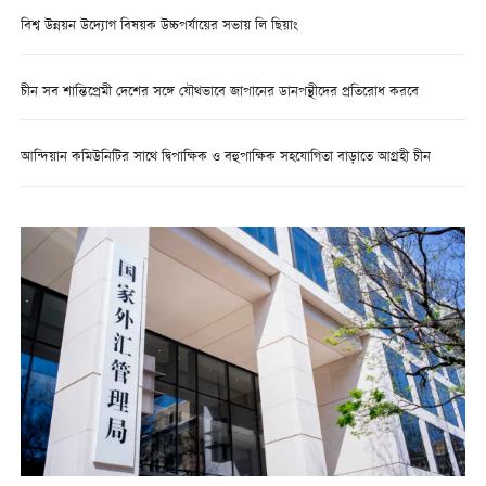
বিশ্ব উন্নয়ন উদ্যোগ বিষয়ক উচ্চপর্যায়ের সভায় লি ছিয়াং
চীন সব শান্তিপ্রেমী দেশের সঙ্গে যৌথভাবে জাপানের ডানপন্থীদের প্রতিরোধ করবে
আন্দিয়ান কমিউনিটির সাথে দ্বিপাক্ষিক ও বহুপাক্ষিক সহযোগিতা বাড়াতে আগ্রহী চীন