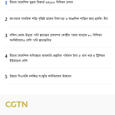
1
চীনের বৈদেশিক মুদ্রার রিজার্ভ ৩৪১৮৮ বিলিয়ন ডলার
2
জাপানের সামরিক শক্তি বৃদ্ধিই তাদের নিরাপত্তা ও আঞ্চলিক শান্তির জন্য হুমকি: চীন
3
দক্ষিণ-থেকে-উত্তরে পানি স্থানান্তর প্রকল্পের কেন্দ্রীয় পথের মাধ্যমে ৮০ বিলিয়ন
ঘনমিটারেরও বেশি পানি স্থানান্তরিত
4
চীনের বৈদেশিক বাণিজ্যের আমদানি-রপ্তানির পরিমাণ টানা ৫ মাস ধরে ৪ ট্রিলিয়ন
ইউয়ানের বেশি
5
উহানে সিএমজি চলচ্চিত্র সংস্কৃতি কার্নিভালের উদ্বোধন