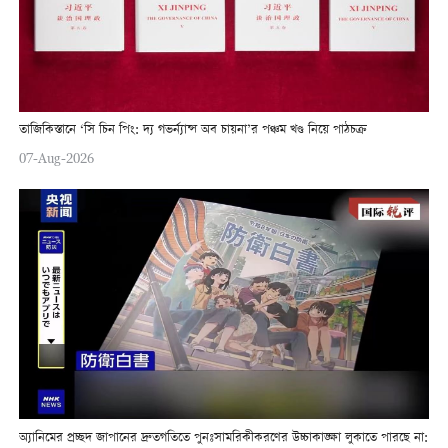
তাজিকিস্তানে ‘সি চিন পিং: দ্য গভর্ন্যান্স অব চায়না’র পঞ্চম খণ্ড নিয়ে পাঠচক্র
07-Aug-2026
অ্যানিমের প্রচ্ছদ জাপানের দ্রুতগতিতে পুনঃসামরিকীকরণের উচ্চাকাঙ্ক্ষা লুকাতে পারছে না: