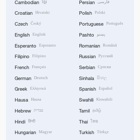
ខ្មែរ
فارسی
Cambodian
Persian
Hrvatski
Polski
Croatian
Polish
Český
Português
Czech
Portuguese
English
پښتو
English
Pashto
Esperanto
Română
Esperanto
Romanian
Filipino
Русский
Filipino
Russian
Français
Српски
French
Serbian
Deutsch
සිංහල
German
Sinhala
Ελληνικά
Español
Greek
Spanish
Hausa
Kiswahili
Hausa
Swahili
עברית
தமிழ்
Hebrew
Tamil
हिन्दी
ไทย
Hindi
Thai
Magyar
Türkçe
Hungarian
Turkish