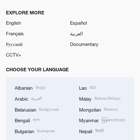
EXPLORE MORE
English
Español
Français
العربية
Русский
Documentary
CCTV+
CHOOSE YOUR LANGUAGE
Shqip
ລາວ
Albanian
Lao
العربية
Bahasa Melayu
Arabic
Malay
Беларуская
Монгол
Belarusian
Mongolian
বাংলা
မြန်မာဘာသာ
Bengali
Myanmar
Български
नेपाली
Bulgarian
Nepali