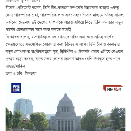
ইতিবাচক ভূমিকা রাখে।
চীনের প্রেসিডেন্ট বলেন, তিনি চীন-কানাডা সম্পর্কের উন্নয়নকে অত্যন্ত গুরুত্ব
দেন। পারস্পরিক শ্রদ্ধা, পারস্পরিক লাভ এবং সহযোগিতার মাধ্যমে অভিন্ন সাফল্য
অর্জনের চেতনায় দুই দেশের সম্পর্ককে আরও এগিয়ে নিতে তিনি কানাডার নতুন
গভর্নর জেনারেলের সঙ্গে কাজ করতে আগ্রহী।
সি আরও বলেন, মতপার্থক্যকে যথাযথভাবে পরিচালনা করে অভিন্ন স্বার্থের
ক্ষেত্রগুলোতে সহযোগিতা জোরদার করা উচিত। এ লক্ষ্যে তিনি চীন ও কানাডার
নতুন কৌশলগত অংশীদারত্বকে সুস্থ, স্থিতিশীল ও টেকসই ধারায় এগিয়ে নেওয়ার
প্রত্যয় ব্যক্ত করেন, যাতে উভয় দেশের জনগণ আরও বেশি উপকৃত হতে পারে।
নাহার/সাকিব
তথ্য ও ছবি: সিনহুয়া