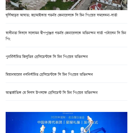
ঘূর্ণিঝড়ের আঘাত: জ্যামাইকায় গভর্নর জেনারেলকে সি চিন পিংয়ের সমবেদনা-বার্তা
স্বাধীনতা দিবসে সলোমন দ্বীপপুঞ্জের গভর্নর জেনারেলকে অভিনন্দন বার্তা পাঠালেন সি চিন
পিং
পুনর্নির্বাচিত জিবুতির প্রেসিডেন্টকে সি চিন পিংয়ের অভিনন্দন
মিয়ানমারের নবনির্বাচিত প্রেসিডেন্টকে সি চিন পিংয়ের অভিনন্দন
আন্তর্জাতিক মে দিবস উপলক্ষে প্রেসিডেন্ট সি চিন পিংয়ের অভিনন্দন