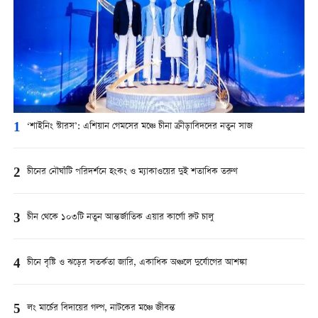
1
‘শাইনিং স্টারস’: এশিয়ান গেমসের মঞ্চে চীনা ক্রীড়াবিদদের নতুন সাজ
2
চীনের নৌঘাঁটি পরিদর্শনে হংকং ও ম্যাকাওয়ের দুই শতাধিক তরুণ
3
চীন থেকে ১০৩টি নতুন আন্তর্জাতিক এয়ার কার্গো রুট চালু
4
চীনে বৃষ্টি ও ঝড়ের সতর্কতা জারি, একাধিক অঞ্চলে দুর্যোগের আশঙ্কা
5
লং মার্চের বিদায়ের গল্প, নাটকের মঞ্চে জীবন্ত