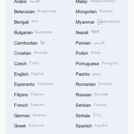
العربية
Bahasa Melayu
Arabic
Malay
Беларуская
Монгол
Belarusian
Mongolian
বাংলা
မြန်မာဘာသာ
Bengali
Myanmar
Български
नेपाली
Bulgarian
Nepali
ខ្មែរ
فارسی
Cambodian
Persian
Hrvatski
Polski
Croatian
Polish
Český
Português
Czech
Portuguese
English
پښتو
English
Pashto
Esperanto
Română
Esperanto
Romanian
Filipino
Русский
Filipino
Russian
Français
Српски
French
Serbian
Deutsch
සිංහල
German
Sinhala
Ελληνικά
Español
Greek
Spanish