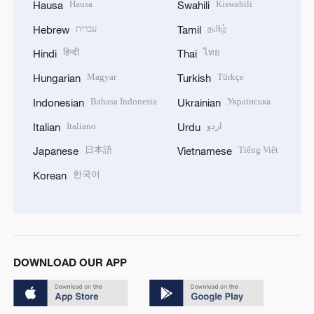
Hausa
Kiswahili
Hausa
Swahili
עברית
தமிழ்
Hebrew
Tamil
हिन्दी
ไทย
Hindi
Thai
Magyar
Türkçe
Hungarian
Turkish
Bahasa Indonesia
Українська
Indonesian
Ukrainian
Italiano
اردو
Italian
Urdu
日本語
Tiếng Việt
Japanese
Vietnamese
한국어
Korean
DOWNLOAD OUR APP