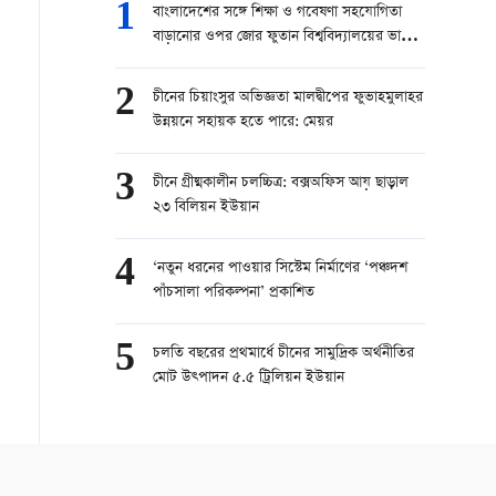
1
বাংলাদেশের সঙ্গে শিক্ষা ও গবেষণা সহযোগিতা
বাড়ানোর ওপর জোর ফুতান বিশ্ববিদ্যালয়ের ভাইস
প্রেসিডেন্টের
2
চীনের চিয়াংসুর অভিজ্ঞতা মালদ্বীপের ফুভাহমুলাহর
উন্নয়নে সহায়ক হতে পারে: মেয়র
3
চীনে গ্রীষ্মকালীন চলচ্চিত্র: বক্সঅফিস আয় ছাড়াল
২৩ বিলিয়ন ইউয়ান
4
‘নতুন ধরনের পাওয়ার সিস্টেম নির্মাণের ‘পঞ্চদশ
পাঁচসালা পরিকল্পনা’ প্রকাশিত
5
চলতি বছরের প্রথমার্ধে চীনের সামুদ্রিক অর্থনীতির
মোট উত্পাদন ৫.৫ ট্রিলিয়ন ইউয়ান