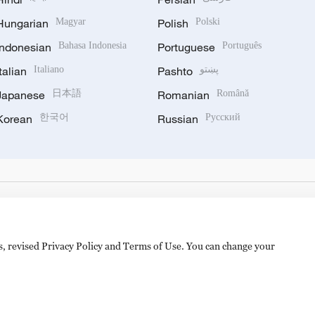
Hungarian
Magyar
Polish
Polski
Indonesian
Bahasa Indonesia
Portuguese
Português
Italian
Italiano
Pashto
پښتو
Japanese
日本語
Romanian
Română
Korean
한국어
Russian
Русский
es, revised Privacy Policy and Terms of Use. You can change your
备 11010502050052号
Disinformation report hotline: 010-8506146