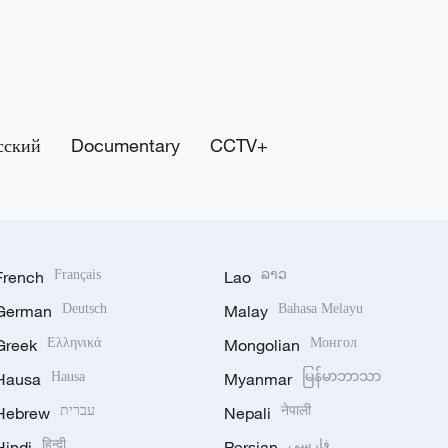
сский
Documentary
CCTV+
French
Français
Lao
ລາວ
German
Deutsch
Malay
Bahasa Melayu
Greek
Ελληνικά
Mongolian
Монгол
Hausa
Hausa
Myanmar
မြန်မာဘာသာ
Hebrew
עברית
Nepali
नेपाली
Hindi
हिन्दी
Persian
فارسی