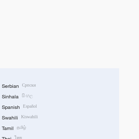
Serbian
Српски
Sinhala
සිංහල
Spanish
Español
Swahili
Kiswahili
Tamil
தமிழ்
Thai
ไทย