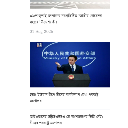
৩১শে জুলাই জাপানের নবপ্রতিষ্ঠিত ‘জাতীয় গোয়েন্দা
সংস্থার’ উদ্দেশ্য কী?
01-Aug-2026
হুয়াং ইউয়ান দ্বীপে চীনের কার্যকলাপ বৈধ: পররাষ্ট্র
মন্ত্রণালয়
তাইওয়ানের ডব্লিউএইচএ-তে অংশগ্রহণের ভিত্তি নেই:
চীনের পররাষ্ট্র মন্ত্রণালয়