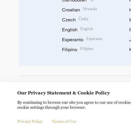
Croatian
Hrvatski
Czech
Český
English
English
Esperanto
Esperanto
Filipino
Filipino
DOWNLOAD OUR APP
Our Privacy Statement & Cookie Policy
By continuing to browse our site you agree to our use of cooki
cookie settings through your browser.
Privacy Policy
Terms of Use
Copyright © 2024 CGTN.
京ICP备20000184号
京公网安