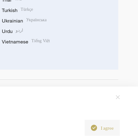
Turkish
Türkçe
Ukrainian
Українська
Urdu
اردو
Vietnamese
Tiếng Việt
I agree
6