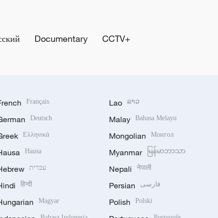
сский
Documentary
CCTV+
French
Français
Lao
ລາວ
German
Deutsch
Malay
Bahasa Melayu
Greek
Ελληνικά
Mongolian
Монгол
Hausa
Hausa
Myanmar
မြန်မာဘာသာ
Hebrew
עברית
Nepali
नेपाली
Hindi
हिन्दी
Persian
فارسی
Hungarian
Magyar
Polish
Polski
Bahasa Indonesia
Português