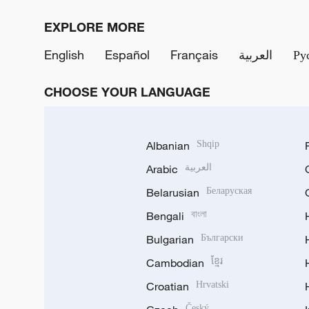
EXPLORE MORE
English
Español
Français
العربية
Ру
CHOOSE YOUR LANGUAGE
Albanian
Shqip
Arabic
العربية
Belarusian
Беларуская
Bengali
বাংলা
Bulgarian
Български
Cambodian
ខ្មែរ
Croatian
Hrvatski
Český