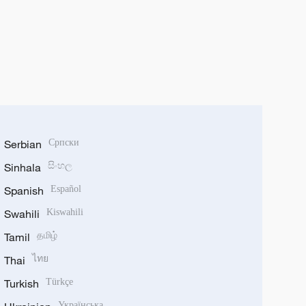
Serbian
Српски
Sinhala
සිංහල
Spanish
Español
Swahili
Kiswahili
Tamil
தமிழ்
Thai
ไทย
Turkish
Türkçe
Українська