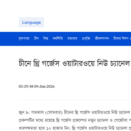
Language
মূলপাতা
চীন
বিশ্ব
অর্থনীতি
মতামত
প্রযুক্তি
জীবনযাপন
চীনের শিল্প 
চীনে থ্রি গর্জেস ওয়াটারওয়ে নিউ চ্যানেল
03:29:48 09-Jun-2026
জুন ৯: গতকাল (সোমবার) চীনের থ্রি গর্জেস ওয়াটারওয়ে নিউ চ্যানেল প
প্রকল্পটির মধ্যে রয়েছে থ্রি গর্জেস প্রকল্পের নতুন চ্যানেল ও গে
ধারণক্ষমতা হবে ১০ হাজার টন। থ্রি গর্জেস ওয়াটারওয়ে নিউ চ্যানেল 