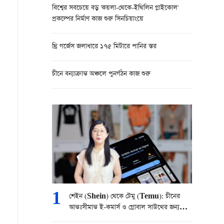
বিশ্বের সবচেয়ে বড় 'কয়লা-থেকে-ইথিলিন গ্লাইকোল'
প্রকল্পের নির্মাণ কাজ শুরু সিনচিয়াংয়ে
থ্রি গর্জেস জলাধারে ১৭৫ মিটারে পানির স্তর
চীনে বন্যাক্রান্ত অঞ্চলে পুনর্গঠন কাজ শুরু
1
শেইন (Shein) থেকে টেমু (Temu): চীনের
আন্তঃসীমান্ত ই-কমার্স ও গ্লোবাল সাউথের জন্য
পারস্পরিক উন্নয়নের সুযোগ