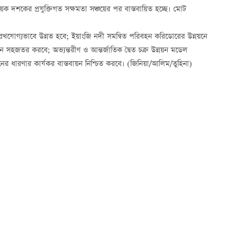
দশকের প্রযুক্তিগত সক্ষমতা সঞ্চয়ের পর বাস্তবায়িত হচ্ছে। মোট
উল্লেখযোগ্যভাবে উন্নত হবে; ইয়াংজি নদী সমন্বিত পরিবহন করিডোরের উন্নয়নে
সহজতর করবে; অভ্যন্তরীণ ও আন্তর্জাতিক দ্বৈত চক্র উন্নয়ন মডেল
ের ধারণার কার্যকর বাস্তবায়ন নিশ্চিত করবে। (জিনিয়া/আলিম/তুহিনা)