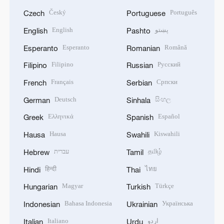
Český
Português
Czech
Portuguese
English
پښتو
English
Pashto
Esperanto
Română
Esperanto
Romanian
Filipino
Русский
Filipino
Russian
Français
Српски
French
Serbian
Deutsch
සිංහල
German
Sinhala
Ελληνικά
Español
Greek
Spanish
Hausa
Kiswahili
Hausa
Swahili
עברית
தமிழ்
Hebrew
Tamil
हिन्दी
ไทย
Hindi
Thai
Magyar
Türkçe
Hungarian
Turkish
Bahasa Indonesia
Українська
Indonesian
Ukrainian
Italiano
اردو
Italian
Urdu