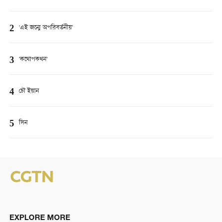
2
'এই জন্মে অপরিবর্তনীয়'
3
'কথোপকথন'
4
চৌ ইয়ান
5
সিন
EXPLORE MORE