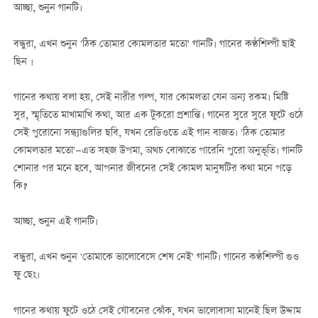
আচ্ছা, শুনুন গানটি।
বন্ধুরা, এখন শুনুন 'ঠিক তোমার কোমলতার মতো' গানটি। গানের কণ্ঠশিল্পী ছাই
ছিন ।
গানের কথায় বলা হয়, সেই নারীর গল্প, যার কোমলতা যেন অন্য রকম। মিষ্টি
সুর, স্মৃতিতে মাখামাখি কথা, আর এক টুকরো প্রশান্তি। গানের সুরে সুরে ফুটে ওঠে
সেই পুরোনো সন্ধ্যাগুলির ছবি, যখন রেডিওতে এই গান বাজত। 'ঠিক তোমার
কোমলতার মতো'—এত সহজ উপমা, অথচ বোঝাতে পারেনি পুরো অনুভূতি। গানটি
শোনার পর মনে হবে, আপনার জীবনের সেই কোমল মানুষটির কথা মনে পড়ে
কি?
আচ্ছা, শুনুন এই গানটি।
বন্ধুরা, এখন শুনুন 'তোমাকে ভালোবেসে শেষ নেই' গানটি। গানের কণ্ঠশিল্পী গুও
ফু ছেং।
গানের কথায় ফুটে ওঠে সেই যৌবনের ঝোঁক, যখন ভালোবাসা মানেই ছিল উদ্দাম