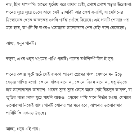
নাচ, ছিল পাগলামি। হাতের মুঠোয় ধরে রাখার চেষ্টা, চোখে চোখে পড়ার উত্তেজনা।
গানের সুরে সুরে ভেসে আসে সেই ডান্সবিট আর ফ্রেশ এনার্জি, যা সেদিনের
ডিস্কোথেক থেকে আজকের গুগলি পর্যন্ত পৌঁছে দিয়েছে। এই গানটি শোনার পর
মনে হবে, আপনি কি কখনও 'তোমাকে ভালোবেসে শেষ নেই' বলে নেচেছেন?
আচ্ছা, শুনুন গানটি।
বন্ধুরা, এখন শুনুন 'প্রেমের পাখি' গানটি। গানের কণ্ঠশিল্পী লিন ই লুন।
গানের কথায় ফুটে ওঠে সেই হালকা-পাতলা প্রেমের গল্প, যেখানে মন উড়ে
বেড়ায় পাখির মতো। কোনো বাঁধন মানে না, কোনো নিয়ম মানে না, শুধু উড়তে
চায় ভালোবাসার আকাশে। গানের সুরে সুরে ভেসে আসে সেই নিষ্কলুষ আনন্দ, যা
স্মৃতির পাতা থেকে মুছে যায়নি আজও। 'প্রেমের পাখি' মানে নির্ভার হওয়া, যেখানে
ভালোবাসা নিজেই শ্বাস। গানটি শোনার পর মনে হবে, আপনার ভালোবাসার
পাখিটি কি এখনও উড়ছে?
আচ্ছা, শুনুন এই গান।