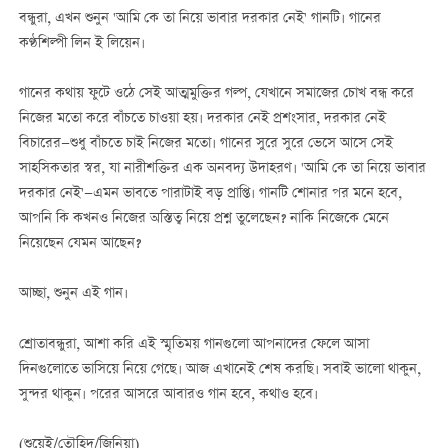
বন্ধুরা, এখন শুনুন 'আমি কে তা নিয়ে ভাবার দরকার নেই' গানটি। গানের
কণ্ঠশিল্পী লিন ই লিয়েন।
গানের কথায় ফুটে ওঠে সেই আত্মমুক্তির গল্প, যেখানে সমাজের চোখ বন্ধ করে
নিজের মতো করে বাঁচতে চাওয়া হয়। দরকার নেই প্রশংসার, দরকার নেই
বিচারের—শুধু বাঁচতে চাই নিজের মতো। গানের সুরে সুরে ভেসে আসে সেই
সাহসিকতার স্বর, যা নারীশক্তির এক অনবদ্য উদাহরণ। 'আমি কে তা নিয়ে ভাবার
দরকার নেই'—এমন ভাবতে পারাটাই বড় প্রাপ্তি। গানটি শোনার পর মনে হবে,
আপনি কি কখনও নিজের অস্তিত্ব নিয়ে প্রশ্ন তুলেছেন? নাকি নিজেকে মেনে
নিয়েছেন যেমন আছেন?
আচ্ছা, শুনুন এই গান।
শ্রোতাবন্ধুরা, আশা করি এই স্মৃতিময় গানগুলো আপনাদের ফেলে আসা
দিনগুলোতে ভাসিয়ে নিয়ে গেছে। আজ এখানেই শেষ করছি। সবাই ভালো থাকুন,
সুন্দর থাকুন। পরের আসরে আবারও গান হবে, কথাও হবে।
(শুয়েই/তৌহিদ/জিনিয়া)