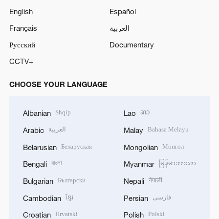
English
Español
Français
العربية
Русский
Documentary
CCTV+
CHOOSE YOUR LANGUAGE
Shqip
ລາວ
Albanian
Lao
العربية
Bahasa Melayu
Arabic
Malay
Беларуская
Монгол
Belarusian
Mongolian
বাংলা
မြန်မာဘာသာ
Bengali
Myanmar
Български
नेपाली
Bulgarian
Nepali
ខ្មែរ
فارسی
Cambodian
Persian
Hrvatski
Polski
Croatian
Polish