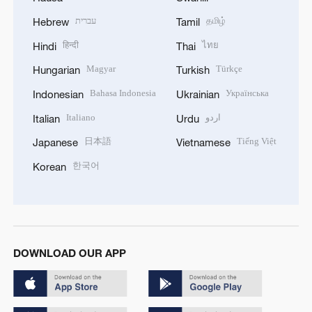
עברית
தமிழ்
Hebrew
Tamil
हिन्दी
ไทย
Hindi
Thai
Magyar
Türkçe
Hungarian
Turkish
Bahasa Indonesia
Українська
Indonesian
Ukrainian
Italiano
اردو
Italian
Urdu
日本語
Tiếng Việt
Japanese
Vietnamese
한국어
Korean
DOWNLOAD OUR APP