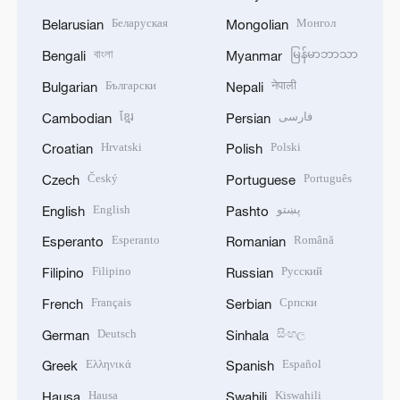
Беларуская
Монгол
Belarusian
Mongolian
বাংলা
မြန်မာဘာသာ
Bengali
Myanmar
Български
नेपाली
Bulgarian
Nepali
ខ្មែរ
فارسی
Cambodian
Persian
Hrvatski
Polski
Croatian
Polish
Český
Português
Czech
Portuguese
English
پښتو
English
Pashto
Esperanto
Română
Esperanto
Romanian
Filipino
Русский
Filipino
Russian
Français
Српски
French
Serbian
Deutsch
සිංහල
German
Sinhala
Ελληνικά
Español
Greek
Spanish
Hausa
Kiswahili
Hausa
Swahili