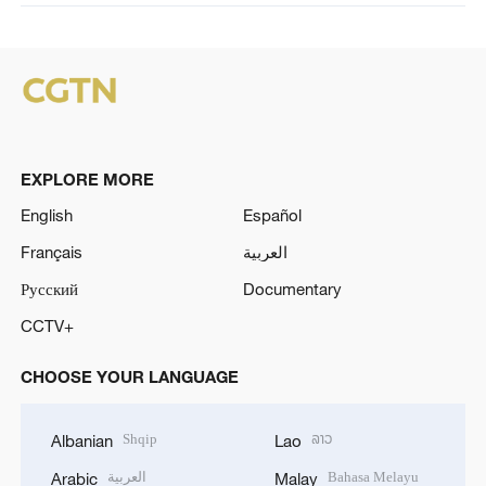
EXPLORE MORE
English
Español
Français
العربية
Русский
Documentary
CCTV+
CHOOSE YOUR LANGUAGE
Shqip
ລາວ
Albanian
Lao
العربية
Bahasa Melayu
Arabic
Malay