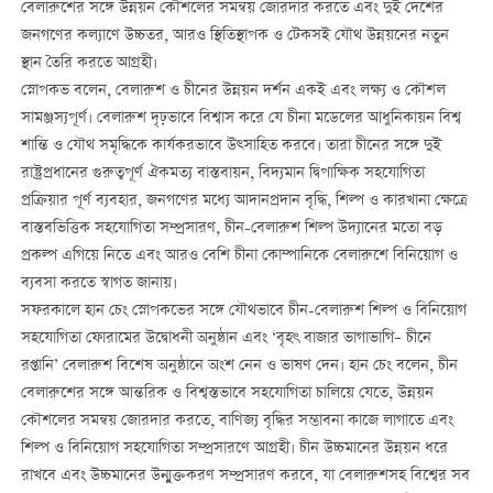
বেলারুশের সঙ্গে উন্নয়ন কৌশলের সমন্বয় জোরদার করতে এবং দুই দেশের
জনগণের কল্যাণে উচ্চতর, আরও স্থিতিস্থাপক ও টেকসই যৌথ উন্নয়নের নতুন
স্থান তৈরি করতে আগ্রহী।
স্নোপকভ বলেন, বেলারুশ ও চীনের উন্নয়ন দর্শন একই এবং লক্ষ্য ও কৌশল
সামঞ্জস্যপূর্ণ। বেলারুশ দৃঢ়ভাবে বিশ্বাস করে যে চীনা মডেলের আধুনিকায়ন বিশ্ব
শান্তি ও যৌথ সমৃদ্ধিকে কার্যকরভাবে উত্সাহিত করবে। তারা চীনের সঙ্গে দুই
রাষ্ট্রপ্রধানের গুরুত্বপূর্ণ ঐকমত্য বাস্তবায়ন, বিদ্যমান দ্বিপাক্ষিক সহযোগিতা
প্রক্রিয়ার পূর্ণ ব্যবহার, জনগণের মধ্যে আদানপ্রদান বৃদ্ধি, শিল্প ও কারখানা ক্ষেত্রে
বাস্তবভিত্তিক সহযোগিতা সম্প্রসারণ, চীন-বেলারুশ শিল্প উদ্যানের মতো বড়
প্রকল্প এগিয়ে নিতে এবং আরও বেশি চীনা কোম্পানিকে বেলারুশে বিনিয়োগ ও
ব্যবসা করতে স্বাগত জানায়।
সফরকালে হান চেং স্নোপকভের সঙ্গে যৌথভাবে চীন-বেলারুশ শিল্প ও বিনিয়োগ
সহযোগিতা ফোরামের উদ্বোধনী অনুষ্ঠান এবং ‘বৃহৎ বাজার ভাগাভাগি– চীনে
রপ্তানি’ বেলারুশ বিশেষ অনুষ্ঠানে অংশ নেন ও ভাষণ দেন। হান চেং বলেন, চীন
বেলারুশের সঙ্গে আন্তরিক ও বিশ্বস্তভাবে সহযোগিতা চালিয়ে যেতে, উন্নয়ন
কৌশলের সমন্বয় জোরদার করতে, বাণিজ্য বৃদ্ধির সম্ভাবনা কাজে লাগাতে এবং
শিল্প ও বিনিয়োগ সহযোগিতা সম্প্রসারণে আগ্রহী। চীন উচ্চমানের উন্নয়ন ধরে
রাখবে এবং উচ্চমানের উন্মুক্তকরণ সম্প্রসারণ করবে, যা বেলারুশসহ বিশ্বের সব