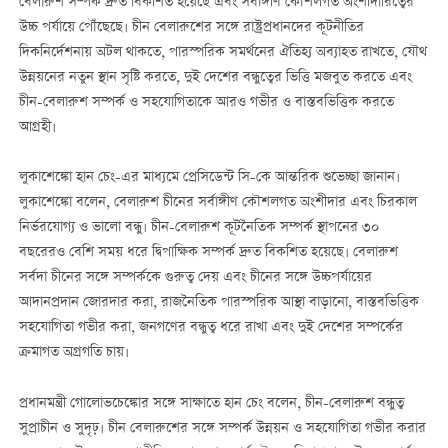
বেলারুশ সম্পর্ক দ্রুত বিকশিত হয়েছে এবং সর্বাঙ্গীণ কৌশলগত অংশীদারিত্বের
উচ্চ পর্যায়ে পৌঁছেছে। চীন বেলারুশের সঙ্গে রাষ্ট্রপ্রধানদের কূটনীতির
দিকনির্দেশনায় অটল থাকতে, পারস্পরিক সমর্থনের ঐতিহ্য অব্যাহত রাখতে, যৌথ
উন্নয়নের নতুন স্থান সৃষ্টি করতে, দুই দেশের বন্ধুত্বের ভিত্তি মজবুত করতে এবং
চীন-বেলারুশ সম্পর্ক ও সহযোগিতাকে আরও গভীর ও বাস্তবভিত্তিক করতে
আগ্রহী।
লুকাশেঙ্কো হান চেং-এর মাধ্যমে প্রেসিডেন্ট সি-কে আন্তরিক শুভেচ্ছা জানান।
লুকাশেঙ্কো বলেন, বেলারুশ চীনের সর্বাঙ্গীণ কৌশলগত অংশীদার এবং চিরকাল
নির্ভরযোগ্য ও ভালো বন্ধু। চীন-বেলারুশ কূটনৈতিক সম্পর্ক স্থাপনের ৩০
বছরেরও বেশি সময় ধরে দ্বিপাক্ষিক সম্পর্ক দ্রুত বিকশিত হয়েছে। বেলারুশ
সর্বদা চীনের সঙ্গে সম্পর্ককে গুরুত্ব দেয় এবং চীনের সঙ্গে উচ্চপর্যায়ের
আদানপ্রদান জোরদার করা, রাজনৈতিক পারস্পরিক আস্থা বাড়ানো, বাস্তবভিত্তিক
সহযোগিতা গভীর করা, জনগণের বন্ধুত্ব ধরে রাখা এবং দুই দেশের সম্পর্কের
ক্রমাগত অগ্রগতি চায়।
প্রধানমন্ত্রী গোলোভচেঙ্কোর সঙ্গে সাক্ষাতে হান চেং বলেন, চীন-বেলারুশ বন্ধুত্ব
সুপ্রাচীন ও সুদৃঢ়। চীন বেলারুশের সঙ্গে সম্পর্ক উন্নয়ন ও সহযোগিতা গভীর করার