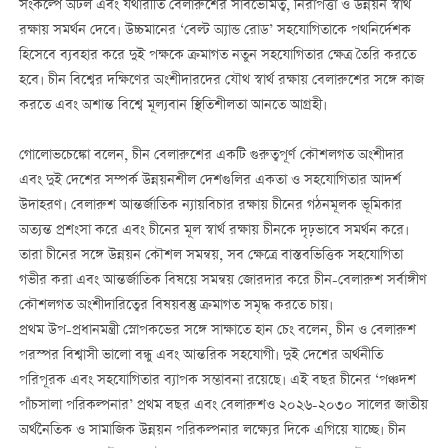
সংকল্পে অটল এবং যথারীতি বেলারুশের সার্বভৌমত্ব, নিরাপত্তা ও উন্নয়ন স্বার্থ
রক্ষায় সমর্থন দেবে। উচ্চমানের ‘বেল্ট অ্যান্ড রোড’ সহযোগিতাকে পথনির্দেশক
হিসেবে ব্যবহার করে দুই পক্ষকে ক্রমাগত নতুন সহযোগিতার ক্ষেত্র তৈরি করতে
হবে। চীন বিশ্বের দক্ষিণের অংশীদারদের যৌথ স্বার্থ রক্ষায় বেলারুশের সঙ্গে কাজ
করতে এবং অশান্ত বিশ্বে মূল্যবান স্থিতিশীলতা আনতে আগ্রহী।
গোলোভচেঙ্কো বলেন, চীন বেলারুশের একটি গুরুত্বপূর্ণ কৌশলগত অংশীদার
এবং দুই দেশের সম্পর্ক উন্নয়নশীল দেশগুলির একতা ও সহযোগিতার আদর্শ
উদাহরণ। বেলারুশ আন্তর্জাতিক ন্যায়বিচার রক্ষায় চীনের গঠনমূলক ভূমিকার
অত্যন্ত প্রশংসা করে এবং চীনের মূল স্বার্থ রক্ষায় চীনকে দৃঢ়ভাবে সমর্থন করে।
তারা চীনের সঙ্গে উন্নয়ন কৌশল সমন্বয়, সব ক্ষেত্রে বাস্তবভিত্তিক সহযোগিতা
গভীর করা এবং আন্তর্জাতিক বিষয়ে সমন্বয় জোরদার করে চীন-বেলারুশ সর্বাঙ্গীণ
কৌশলগত অংশীদারিত্বের বিষয়বস্তু ক্রমাগত সমৃদ্ধ করতে চায়।
প্রথম উপ-প্রধানমন্ত্রী স্নোপকভের সঙ্গে সাক্ষাতে হান চেং বলেন, চীন ও বেলারুশ
পরস্পর বিশ্বাসী ভালো বন্ধু এবং আন্তরিক সহযোগী। দুই দেশের অর্থনীতি
পরিপূরক এবং সহযোগিতার ব্যাপক সম্ভাবনা রয়েছে। এই বছর চীনের ‘পঞ্চদশ
পাঁচসালা পরিকল্পনার’ প্রথম বছর এবং বেলারুশও ২০২৬-২০৩০ সালের জাতীয়
অর্থনৈতিক ও সামাজিক উন্নয়ন পরিকল্পনার লক্ষ্যের দিকে এগিয়ে যাচ্ছে। চীন