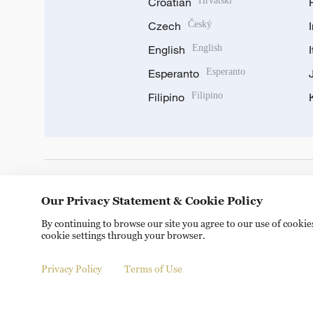
Croatian
Hrvatski
Czech
Český
English
English
Esperanto
Esperanto
Filipino
Filipino
DOWNLOAD OUR APP
Our Privacy Statement & Cookie Policy
By continuing to browse our site you agree to our use of cooki
cookie settings through your browser.
Privacy Policy
Terms of Use
Copyright © 2024 CGTN.
京ICP备20000184号
京公网安