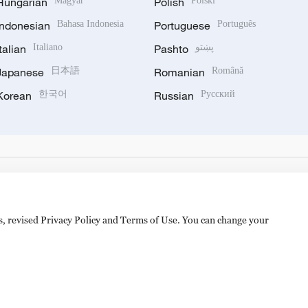
Hungarian
Magyar
Polish
Polski
Indonesian
Bahasa Indonesia
Portuguese
Português
Italian
Italiano
Pashto
پښتو
Japanese
日本語
Romanian
Română
Korean
한국어
Russian
Русский
es, revised Privacy Policy and Terms of Use. You can change your
备 11010502050052号
Disinformation report hotline: 010-8506146