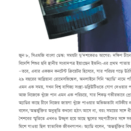
জুন ৮, সিএমজি বাংলা ডেস্ক: সময়টা দু’দশকেরও আগের। দক্ষিণ চীনের ক
বিদেশি শিশুর ছবি স্থানীয় সংবাদপত্র ইয়াংছেন ইভনিং-এর প্রথম 
—তবে, এবার একজন কনটেন্ট ক্রিয়েটর হিসেবে, যার পরিচয় গড়ে উঠছ
২৯ বছরের আদ্রিয়ানা রোমেসভিঙ্কেল, অনলাইনে যিনি ‘অ্যাডি’ নামে
এমন এক সময়, যখন বিশ্ব বাণিজ্য সংস্থা-ডব্লিউটিওতে যোগ দেওয়ার প
আজ নিজেকে খুঁজে পান এমন এক পরিচয়ে, যার শিকড় গভীরভাবে প্রোথি
অ্যাডির কাছে চীনে নিজের জায়গা খুঁজে পাওয়ার অভিজ্ঞতাটা নাটকীয় ন
বলেন,‘অন্তর্ভুক্তির অনুভূতি কখনো হঠাৎ আসে না, বরং সময়ের সঙ্গে 
শৈশবের স্মৃতিতে এখনও উজ্জ্বল হয়ে আছে স্কুলের সহপাঠীদের সঙ্গে 
মিশে যাওয়া ছিল স্বাভাবিক জীবনযাপন। অ্যাডি বলেন, ‘অন্তর্ভুক্তির