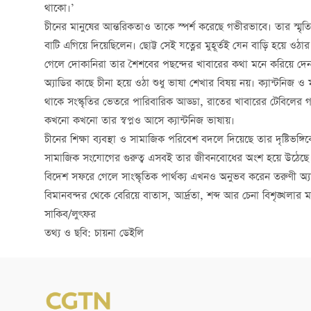
থাকো।’
চীনের মানুষের আন্তরিকতাও তাকে স্পর্শ করেছে গভীরভাবে। তার স্মৃতি
বাটি এগিয়ে দিয়েছিলেন। ছোট্ট সেই যত্নের মুহূর্তই যেন বাড়ি হয়ে
গেলে দোকানিরা তার শৈশবের পছন্দের খাবারের কথা মনে করিয়ে দে
অ্যাডির কাছে চীনা হয়ে ওঠা শুধু ভাষা শেখার বিষয় নয়। ক্যান্টনিজ 
থাকে সংস্কৃতির ভেতরে পারিবারিক আড্ডা, রাতের খাবারের টেবিলের 
কখনো কখনো তার স্বপ্নও আসে ক্যান্টনিজ ভাষায়।
চীনের শিক্ষা ব্যবস্থা ও সামাজিক পরিবেশ বদলে দিয়েছে তার দৃষ্টিভঙ্গ
সামাজিক সংযোগের গুরুত্ব এসবই তার জীবনবোধের অংশ হয়ে উঠেছে
বিদেশ সফরে গেলে সাংস্কৃতিক পার্থক্য এখনও অনুভব করেন তরুণী অ্যা
বিমানবন্দর থেকে বেরিয়ে বাতাস, আর্দ্রতা, শব্দ আর চেনা বিশৃঙ্খলার মধ্য
সাকিব/লুৎফর
তথ্য ও ছবি: চায়না ডেইলি