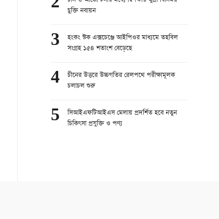
2
চীন ও আর্জেন্টিনার মধ্যে দ্বিপক্ষীয় মুদ্রা বিনিময়
চুক্তি নবায়ন
3
হংকং স্টক এক্সচেঞ্জে আইপিওর মাধ্যমে তহবিল
সংগ্রহ ১৫৪ শতাংশ বেড়েছে
4
চীনের উত্তরে উচ্চগতির রেলপথে পরীক্ষামূলক
চলাচল শুরু
5
সিআইএফটিআইএস মেলায় প্রদর্শিত হবে নতুন
চিকিৎসা প্রযুক্তি ও পণ্য