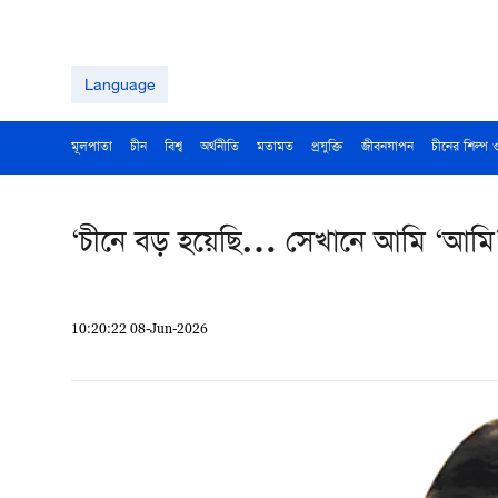
Language
মূলপাতা
চীন
বিশ্ব
অর্থনীতি
মতামত
প্রযুক্তি
জীবনযাপন
চীনের শিল্প 
‘চীনে বড় হয়েছি… সেখানে আমি ‘আমি’
10:20:22 08-Jun-2026