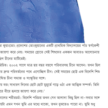
ুয়াংতোং প্রদেশের তোংকুয়ানের একটি প্রাথমিক বিদ্যালয়ের পাঁচ স্বর্ণকেশী
পাতায় জায়গা করে নেয়। সময়ের স্রোতে সেই শিশুদের একজন আবারও আলোচনায়
িল চীনের মাটিতেই।
 পরিচিত। ২০০২ সালে মাত্র ছয় বছর বয়সে পরিবারসহ চীনে আসেন। তখন ছিল
র দ্রুত পরিবর্তনের পথে এগোচ্ছিল চীন। সেই সময়ের ছোট্ট এক বিদেশি শিশু
ত চীনা সমাজ ও সংস্কৃতির সঙ্গে।
য় বরং সাধারণ দিনের ছোট ছোট মুহূর্তে গড়ে ওঠা এক আত্মিক সম্পর্ক। তিনি
ধীরে ধীরে হৃদয়ে জায়গা করে নেয়।’
সকালের শরীরচর্চা। বিদেশি পরিচয় তখন যেন আলাদা কিছু ছিল না—সবার সঙ্গে
 বিষয়টা এমন যখন তুমি এর মধ্যে থাকো, তখন বুঝতেও পারো না। তুমি শুধু