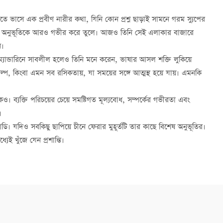
তে ভাসে এক প্রবীণ নারীর কথা, যিনি কোন প্রশ্ন ছাড়াই সামনে গরম স্যুপের
 ওঠার অনুভূতিকে আরও গভীর করে তুলে। আজও তিনি সেই এলাকার বাজারে
ন।
ও ম্যান্ডারিনে সাবলীল হলেও তিনি মনে করেন, ভাষার আসল শক্তি লুকিয়ে
গল্প, কিংবা এমন সব রসিকতায়, যা সময়ের সঙ্গে আত্মস্থ হয়ে যায়। এমনকি
িকেও। ব্যক্তি পরিচয়ের চেয়ে সমষ্টিগত মূল্যবোধ, সম্পর্কের গভীরতা এবং
।
ডি। যদিও সবকিছু ছাপিয়ে চীনে ফেরার মুহূর্তটি তার কাছে বিশেষ অনুভূতির।
েই খুঁজে যেন প্রশান্তি।