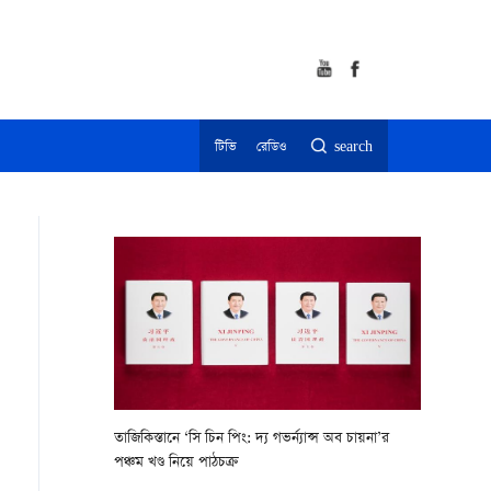
টিভি
রেডিও
search
তাজিকিস্তানে ‘সি চিন পিং: দ্য গভর্ন্যান্স অব চায়না’র
পঞ্চম খণ্ড নিয়ে পাঠচক্র