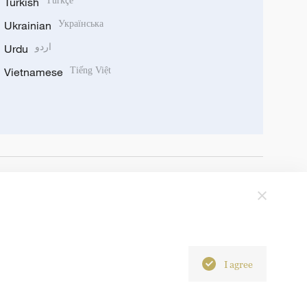
Turkish
Türkçe
Ukrainian
Українська
Urdu
اردو
Vietnamese
Tiếng Việt
I agree
6