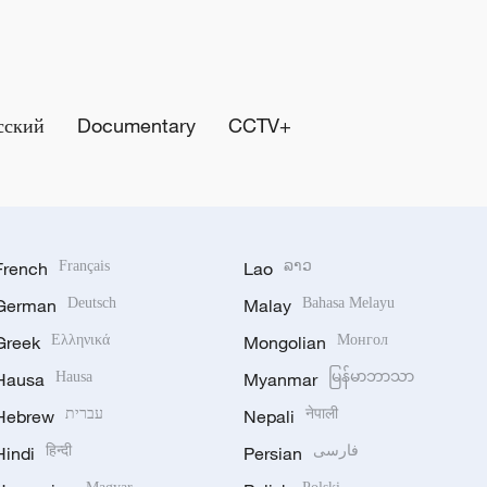
сский
Documentary
CCTV+
French
Français
Lao
ລາວ
German
Deutsch
Malay
Bahasa Melayu
Greek
Ελληνικά
Mongolian
Монгол
Hausa
Hausa
Myanmar
မြန်မာဘာသာ
Hebrew
עברית
Nepali
नेपाली
Hindi
हिन्दी
Persian
فارسی