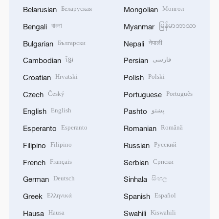
Беларуская
Монгол
Belarusian
Mongolian
বাংলা
မြန်မာဘာသာ
Bengali
Myanmar
Български
नेपाली
Bulgarian
Nepali
ខ្មែរ
فارسی
Cambodian
Persian
Hrvatski
Polski
Croatian
Polish
Český
Português
Czech
Portuguese
English
پښتو
English
Pashto
Esperanto
Română
Esperanto
Romanian
Filipino
Русский
Filipino
Russian
Français
Српски
French
Serbian
Deutsch
සිංහල
German
Sinhala
Ελληνικά
Español
Greek
Spanish
Hausa
Kiswahili
Hausa
Swahili