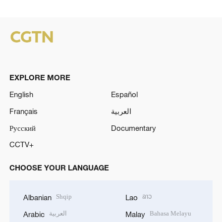
EXPLORE MORE
English
Español
Français
العربية
Русский
Documentary
CCTV+
CHOOSE YOUR LANGUAGE
Shqip
ລາວ
Albanian
Lao
العربية
Bahasa Melayu
Arabic
Malay