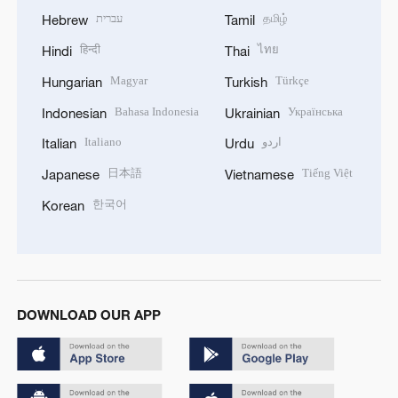
עברית
தமிழ்
Hebrew
Tamil
हिन्दी
ไทย
Hindi
Thai
Magyar
Türkçe
Hungarian
Turkish
Bahasa Indonesia
Українська
Indonesian
Ukrainian
Italiano
اردو
Italian
Urdu
日本語
Tiếng Việt
Japanese
Vietnamese
한국어
Korean
DOWNLOAD OUR APP