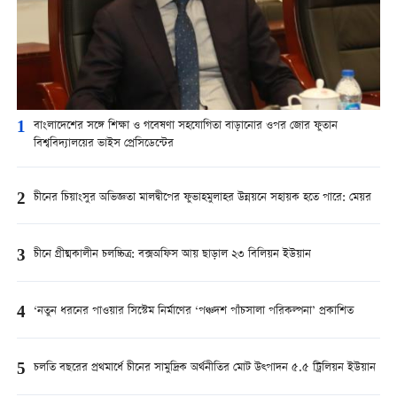
1
বাংলাদেশের সঙ্গে শিক্ষা ও গবেষণা সহযোগিতা বাড়ানোর ওপর জোর ফুতান
বিশ্ববিদ্যালয়ের ভাইস প্রেসিডেন্টের
2
চীনের চিয়াংসুর অভিজ্ঞতা মালদ্বীপের ফুভাহমুলাহর উন্নয়নে সহায়ক হতে পারে: মেয়র
3
চীনে গ্রীষ্মকালীন চলচ্চিত্র: বক্সঅফিস আয় ছাড়াল ২৩ বিলিয়ন ইউয়ান
4
‘নতুন ধরনের পাওয়ার সিস্টেম নির্মাণের ‘পঞ্চদশ পাঁচসালা পরিকল্পনা’ প্রকাশিত
5
চলতি বছরের প্রথমার্ধে চীনের সামুদ্রিক অর্থনীতির মোট উত্পাদন ৫.৫ ট্রিলিয়ন ইউয়ান