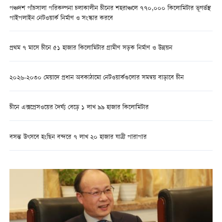
পঞ্চদশ পাঁচসালা পরিকল্পনা চলাকালীন চীনের শহরাঞ্চলে ৭৭০,০০০ কিলোমিটার ভূগর্ভস্থ
পাইপলাইন নেটওয়ার্ক নির্মাণ ও সংস্কার করবে
প্রথম ৭ মাসে চীনে ৫১ হাজার কিলোমিটার গ্রামীণ সড়ক নির্মাণ ও উন্নয়ন
২০২৬-২০৩০ মেয়াদে প্রধান অবকাঠামো নেটওয়ার্কগুলোর সমন্বয় বাড়াবে চীন
চীনে এক্সপ্রেসওয়ের দৈর্ঘ্য বেড়ে ১ লাখ ৯৯ হাজার কিলোমিটার
বসন্ত উৎসবে হংছিন বন্দরে ৭ লাখ ২০ হাজার যাত্রী পারাপার