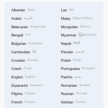
Shqip
ລາວ
Albanian
Lao
العربية
Bahasa Melayu
Arabic
Malay
Беларуская
Монгол
Belarusian
Mongolian
বাংলা
မြန်မာဘာသာ
Bengali
Myanmar
Български
नेपाली
Bulgarian
Nepali
ខ្មែរ
فارسی
Cambodian
Persian
Hrvatski
Polski
Croatian
Polish
Český
Português
Czech
Portuguese
English
پښتو
English
Pashto
Esperanto
Română
Esperanto
Romanian
Filipino
Русский
Filipino
Russian
Français
Српски
French
Serbian