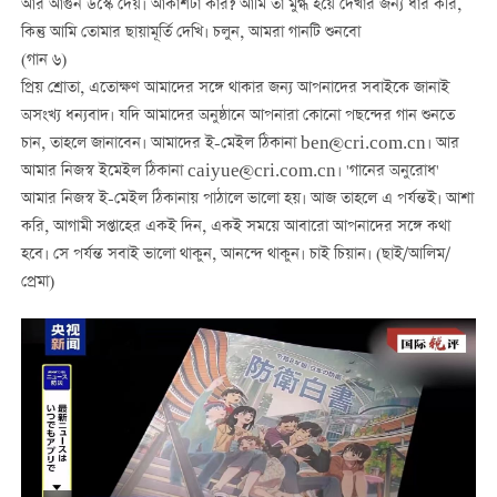
আর আগুন উস্কে দেয়। আকাশটা কার? আমি তা মুগ্ধ হয়ে দেখার জন্য ধার করি,
কিন্তু আমি তোমার ছায়ামূর্তি দেখি। চলুন, আমরা গানটি শুনবো
(গান ৬)
প্রিয় শ্রোতা, এতোক্ষণ আমাদের সঙ্গে থাকার জন্য আপনাদের সবাইকে জানাই
অসংখ্য ধন্যবাদ। যদি আমাদের অনুষ্ঠানে আপনারা কোনো পছন্দের গান শুনতে
চান, তাহলে জানাবেন। আমাদের ই-মেইল ঠিকানা ben@cri.com.cn। আর
আমার নিজস্ব ইমেইল ঠিকানা caiyue@cri.com.cn। 'গানের অনুরোধ'
আমার নিজস্ব ই-মেইল ঠিকানায় পাঠালে ভালো হয়। আজ তাহলে এ পর্যন্তই। আশা
করি, আগামী সপ্তাহের একই দিন, একই সময়ে আবারো আপনাদের সঙ্গে কথা
হবে। সে পর্যন্ত সবাই ভালো থাকুন, আনন্দে থাকুন। চাই চিয়ান। (ছাই/আলিম/
প্রেমা)