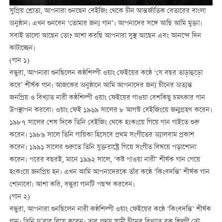
সুপ্রিয় শ্রোতা, আপনারা শুনছেন বেইজিং থেকে চীন আন্তর্জাতিক বেতারের বাংলা
অনুষ্ঠান। এখন শুনবেন ‘তোমার জন্য গান’। আপনাদের সঙ্গে আছি আমি মুক্তা।
সবাই ভালো আছেন তো? আশা করছি আপনারা সুস্থ আছেন এবং আনন্দে দিন
কাটাচ্ছেন।
(গান ১)
বন্ধুরা, আপনারা শুনছিলেন কন্ঠশিল্পী ওয়াং ফেইয়ের কন্ঠে ‘যে বছর তাড়াহুড়ো
করে’ শীর্ষক গান। আজকের অনুষ্ঠানে আমি আপনাদের জন্য চীনের অত্যন্ত
জনপ্রিয় ও বিখ্যাত নারী কন্ঠশিল্পী ওয়াং ফেইয়ের গাওয়া বেশকিছু চমত্কার গান
উপস্থাপন করবো। ওয়াং ফেই ১৯৬৯ সালের ৮ আগস্ট বেইজিংয়ে জন্মগ্রহণ করেন।
১৯৮৭ সালের শেষ দিকে তিনি বেইজিং থেকে হংকংয়ে গিয়ে গান গাইতে শুরু
করেন। ১৯৮৯ সালে তিনি গায়িকা হিসেবে প্রথম সংগীতের অ্যালবাম প্রকাশ
করেন। ১৯৯১ সালের শুরুতে তিনি যুক্তরাষ্ট্রে গিয়ে সংগীত বিষয়ে পড়াশোনা
করেন। পরের বছরই, মানে ১৯৯২ সালে, ‘কষ্ট পাওয়া নারী’ শীর্ষক গান গেয়ে
হংকংয়ে জনপ্রিয় হন। এখন আমি আপনাদেরকে তাঁর কন্ঠে ‘কিংবদন্তি’ শীর্ষক গান
শোনাবো। আশা করি, বন্ধুরা গানটি পছন্দ করবেন।
(গান ২)
বন্ধুরা, আপনারা শুনছিলেন নারী কন্ঠশিল্পী ওয়াং ফেইয়ের কন্ঠে ‘কিংবদন্তি’ শীর্ষক