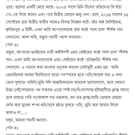
গান। তিনি দু’বার বিয়ে করেন। তার প্রথম স্বামী চীনের বিখ্যাত রক শিল্পী তৌ
ওয়ে। তাদের একটি মেয়ে আছে। ২০০৫ সালে তিনি চীনের অভিনেতা লি ইয়া
পেং-কে বিয়ে করেন এবং পরে দ্বিতীয় মেয়ের জন্ম দেন। তবে, ২০১৩ সালের ১৩
সেপ্টেম্বর তার দ্বিতীয় স্বামীর সাথেও বিবাহ বিচ্ছেদ ঘটে। তাঁর কণ্ঠ বৈশিষ্ট্যময়,
শ্রুতিমধুর ও মিষ্টি। এখন আমি আপনাদেরকে তাঁর কন্ঠে ‘লাল ডাল’ শীর্ষক গান
শোনাবো। আশা করি, বন্ধুরা গানটি পছন্দ করবেন।
(গান ৩)
বন্ধুরা, আপনারা শুনছিলেন নারী কন্ঠশিল্পী ওয়াং ফেইয়ের কন্ঠে ‘লাল ডাল’ শীর্ষক
গান। এখন আমি আপনাদেরকে ওয়াং ফেইয়ের কন্ঠে ‘প্রতিশ্রুতি’ শীর্ষক গান
শোনাবো। এ গানের কথা বাংলায় অনুবাদ করলে মোটামুটি এমন হয়: 'আমি
ভেবেছিলাম আমরা চিরদিনের মতো পরস্পরের হতে পারি/কয়েক বার এ কথা
ভেবে ঘুমাতে পারিনি/তুমি যদি আন্তরিকভাবে আমাকে ভালোবাসো, তবে কোনো
চিন্তা নেই/সামনের পথ সম্ভবত এতো স্পষ্ট নয়/নিঃসন্দেহে হাঁটাহাটিতে ক্লান্ত লাগে/
তবে থামতে পারি না/আকাশ যত অন্ধকার, মন তত ক্লান্ত/আমি তোমার চেহারা
দেখি আর মুখের শপথ শুনি/তবে হঠাত বুঝতে পারি, তুমি আর আমার দিকে
তাকাও না....।
চলুন, আমরা গানটি শুনবো।
(গান ৪)