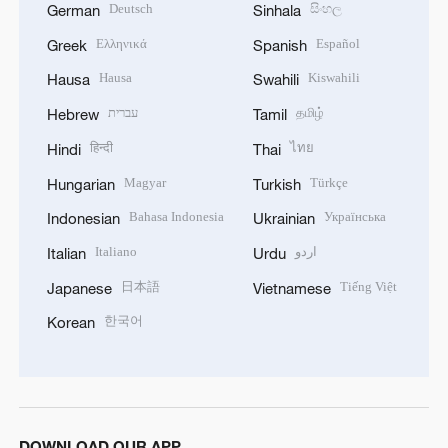
Deutsch
සිංහල
German
Sinhala
Ελληνικά
Español
Greek
Spanish
Hausa
Kiswahili
Hausa
Swahili
עברית
தமிழ்
Hebrew
Tamil
हिन्दी
ไทย
Hindi
Thai
Magyar
Türkçe
Hungarian
Turkish
Bahasa Indonesia
Українська
Indonesian
Ukrainian
Italiano
اردو
Italian
Urdu
日本語
Tiếng Việt
Japanese
Vietnamese
한국어
Korean
DOWNLOAD OUR APP