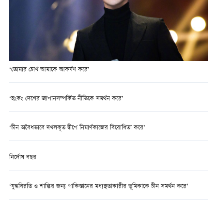
‘তোমার চোখ আমাকে আকর্ষণ করে’
‘হংকং দেশের জাপানসম্পর্কিত নীতিকে সমর্থন করে’
‘চীন অবৈধভাবে দখলকৃত দ্বীপে নিমার্ণকাজের বিরোধিতা করে’
নির্দোষ বছর
‘যুদ্ধবিরতি ও শান্তির জন্য পাকিস্তানের মধ্যস্থতাকারীর ভূমিকাকে চীন সমর্থন করে’