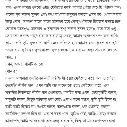
বন্ধুরা, আপনারা শুনছিলেন নারী কন্ঠশিল্পী ওয়াং ফেইয়ের কন্ঠে ‘প্রতিশ্রুতি’ শীর্ষক
গান। এখন আমরা শুনবো ওয়াং ফেইয়ের কন্ঠে ‘আবার ধোঁয়া দেখেছি’ শীর্ষক গান।
গানের সুর দারুণ সুন্দর এবং কথা বাংলায় অনুবাদ করলে এমন হয়: ধোঁয়া আবার
উড়ে গেছে, আকাশ আস্তে আস্তে অন্ধকার হয়ে গেছে/ধোঁয়াকে জিজ্ঞেস করতে চাই,
কোথায় যাবে?/এ অন্ধকার ও সূর্যাস্তের দৃশ্য দারুণ সুন্দর হলেও, মনে মনে শুধু
তোমাকে দেখতে পাই/ধোঁয়া আবার উড়ে গেছে, আমার স্মরণের গল্প মনে রাখি/
কামনা করি তুমি সুন্দর গোলাপী মেঘে পরিণত হয়ে আমার মনে প্রবেশ করবে/এ
অন্ধকার ও সূর্যাস্তের দৃশ্য দারুণ সুন্দর হলেও, আমার মন শুধু তোমাকে দেখতে
পায়...।
চলুন, আমরা গানটি শুনবো।
(গান ৫)
বন্ধুরা, আপনারা শুনছিলেন নারী কন্ঠশিল্পী ওয়াং ফেইয়ের কন্ঠে ‘আবার ধোঁয়া
দেখেছি’ শীর্ষক গান। এখন আমি আপনাদেরকে ওয়াং ফেইয়ের কন্ঠে ‘এক
শতাব্দীর নির্জনতা’ শীর্ষক গান শোনাবো। গানটির কথা এমন: ছায়ামূর্তিটি বাস্তব,
মানুষটি নকল, কিছুই আঁকড়ে ধরা নেই। এক শ বছর আগে, তুমি তুমি ছিলে না,
আমি আমি ছিলাম না। দুঃখটা বাস্তব, অশ্রুগুলো নকল, শুরু থেকেই কোনো
কার্যকারণ সম্পর্ক ছিল না। এক শ বছর পরে, তুমিও নেই, আমিও নেই। বাতাস
আকাশের, আমি তা বয়ে যাওয়ার জন্য ধার করি, কিন্তু তা মানবজগতের ধোঁয়া