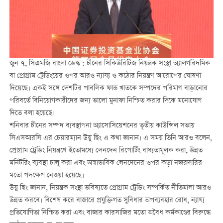
জুন ৭, সিএমজি বাংলা ডেস্ক : চীনের সিকিউরিটিজ নিয়ন্ত্রক সংস্থা অ্যালগরিদমিক
বা প্রোগ্রাম ট্রেডিংয়ের ওপর আরও ন্যায্য ও কঠোর নিয়ন্ত্রণ আরোপের ঘোষণা
দিয়েছে। একই সঙ্গে দেশটির পাবলিক ফান্ড খাতকে সম্পদের পরিমাণ বাড়ানোর
পরিবর্তে বিনিয়োগকারীদের জন্য ভালো মুনাফা নিশ্চিত করার দিকে মনোযোগ
দিতে বলা হয়েছে।
শনিবার চীনের সম্পদ ব্যবস্থাপনা অ্যাসোসিয়েশনের তৃতীয় কাউন্সিল সভায়
সিএসআরসি এর চেয়ারম্যান উয়ু ছিং এ কথা জানান। এ সময় তিনি আরও বলেন,
প্রোগ্রাম ট্রেডিং নিয়ন্ত্রণে ইতোমধ্যে লেনদেন রিপোর্টিং বাধ্যতামূলক করা, উন্নত
মনিটরিং ব্যবস্থা চালু করা এবং অস্বাভাবিক লেনদেনের ওপর কড়া নজরদারির
মতো পদক্ষেপ নেওয়া হয়েছে।
উয়ু ছিং জানান, নিয়ন্ত্রক সংস্থা ভবিষ্যতে প্রোগ্রাম ট্রেডিং সম্পর্কিত নীতিমালা আরও
উন্নত করবে। বিশেষ করে বাজারে প্রযুক্তিগত সুবিধার অপব্যবহার রোধ, ন্যায্য
প্রতিযোগিতা নিশ্চিত করা এবং বাজার কারসাজির মতো অবৈধ কর্মকাণ্ডের বিরুদ্ধে