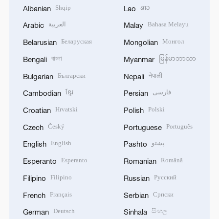
Shqip
ລາວ
Albanian
Lao
العربية
Bahasa Melayu
Arabic
Malay
Беларуская
Монгол
Belarusian
Mongolian
বাংলা
မြန်မာဘာသာ
Bengali
Myanmar
Български
नेपाली
Bulgarian
Nepali
ខ្មែរ
فارسی
Cambodian
Persian
Hrvatski
Polski
Croatian
Polish
Český
Português
Czech
Portuguese
English
پښتو
English
Pashto
Esperanto
Română
Esperanto
Romanian
Filipino
Русский
Filipino
Russian
Français
Српски
French
Serbian
Deutsch
සිංහල
German
Sinhala