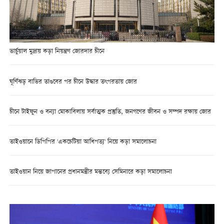
ভার্চুয়াল মুদ্রায় কড়া নিয়ন্ত্রণ জোরদার চীনে
ঘূর্ণিঝড় বাভির তাণ্ডবের পর চীনে উদ্ধার তৎপরতায় জোর
চীনে টাইফুন ও বন্যা মোকাবিলায় সর্বাত্মক প্রস্তুতি, জনগণের জীবন ও সম্পদ রক্ষায় জোর
তাইওয়ানে ডিপিপির 'একচেটিয়া আধিপত্য' নিয়ে কড়া সমালোচনা
তাইওয়ান নিয়ে জাপানের প্রধানমন্ত্রীর মন্তব্যে সেমিনারে কড়া সমালোচনা