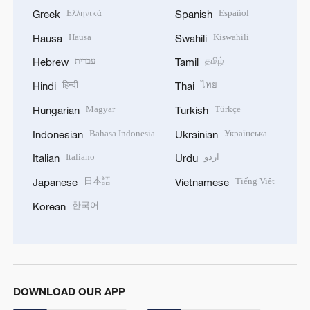
Ελληνικά
Español
Greek
Spanish
Hausa
Kiswahili
Hausa
Swahili
עברית
தமிழ்
Hebrew
Tamil
हिन्दी
ไทย
Hindi
Thai
Magyar
Türkçe
Hungarian
Turkish
Bahasa Indonesia
Українська
Indonesian
Ukrainian
Italiano
اردو
Italian
Urdu
日本語
Tiếng Việt
Japanese
Vietnamese
한국어
Korean
DOWNLOAD OUR APP